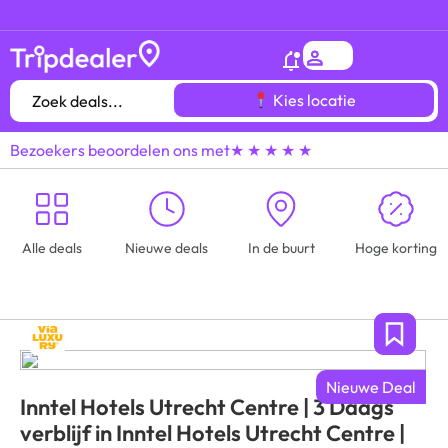
Het
gróótste voordeeluitjes overzicht
van heel
Kies locatie
Bezoekers beoordelen ons met
★ ★ ★ ★ ★
Alle deals
Nieuwe deals
In de buurt
Hoge korting
Nieuwe Deal
Inntel Hotels Utrecht Centre | 3 Daags
verblijf in Inntel Hotels Utrecht Centre |