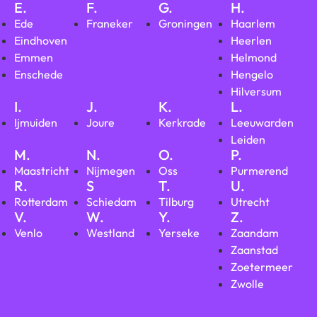
E.
F.
G.
H.
Ede
Franeker
Groningen
Haarlem
Eindhoven
Heerlen
Emmen
Helmond
Enschede
Hengelo
Hilversum
I.
J.
K.
L.
Ijmuiden
Joure
Kerkrade
Leeuwarden
Leiden
M.
N.
O.
P.
Maastricht
Nijmegen
Oss
Purmerend
R.
S
T.
U.
Rotterdam
Schiedam
Tilburg
Utrecht
V.
W.
Y.
Z.
Venlo
Westland
Yerseke
Zaandam
Zaanstad
Zoetermeer
Zwolle