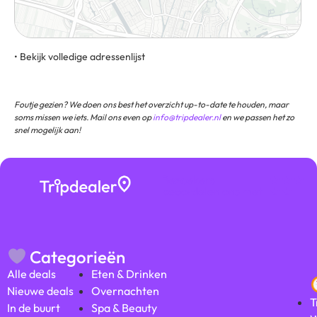
• Bekijk volledige adressenlijst
Smakkelaarshoek 24, 3511 EC, Utrecht, Utrecht, Nederland
Foutje gezien? We doen ons best het overzicht up-to-date te houden, maar
soms missen we iets. Mail ons even op
info@tripdealer.nl
en we passen het zo
snel mogelijk aan!
Bezoekers
★ ★ ★
beoordelen ons met
★ ★
Categorieën
Alle deals
Eten & Drinken
Nieuwe deals
Overnachten
T
In de buurt
Spa & Beauty