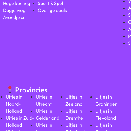
W
Hoge korting
Sport & Spel
A
Dagje weg
Overige deals
S
Avondje uit
C
A
P
S
Provincies
Uitjes in
Uitjes in
Uitjes in
Uitjes in
Noord-
Utrecht
Zeeland
Groningen
Holland
Uitjes in
Uitjes in
Uitjes in
Uitjes in Zuid-
Gelderland
Drenthe
Flevoland
Holland
Uitjes in
Uitjes in
Uitjes in