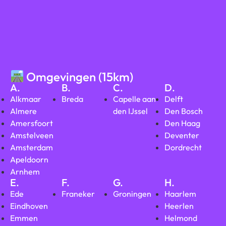
Omgevingen (15km)
A.
B.
C.
D.
Alkmaar
Breda
Capelle aan
Delft
Almere
den IJssel
Den Bosch
Amersfoort
Den Haag
Amstelveen
Deventer
Amsterdam
Dordrecht
Apeldoorn
Arnhem
E.
F.
G.
H.
Ede
Franeker
Groningen
Haarlem
Eindhoven
Heerlen
Emmen
Helmond