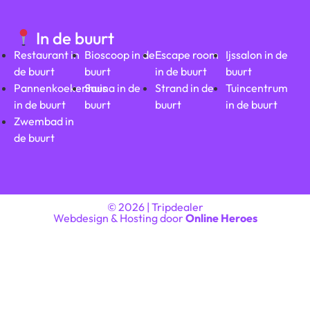
In de buurt
Restaurant in
Bioscoop in de
Escape room
Ijssalon in de
de buurt
buurt
in de buurt
buurt
Pannenkoekenhuis
Sauna in de
Strand in de
Tuincentrum
in de buurt
buurt
buurt
in de buurt
Zwembad in
de buurt
© 2026 | Tripdealer
Webdesign & Hosting door
Online Heroes