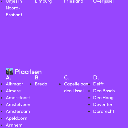
Uitjes in
Limburg
Friesland
Overijssel
Noord-
Brabant
Plaatsen
A.
B.
C.
D.
Alkmaar
Breda
Capelle aan
Delft
Almere
den IJssel
Den Bosch
Amersfoort
Den Haag
Amstelveen
Deventer
Amsterdam
Dordrecht
Apeldoorn
Arnhem