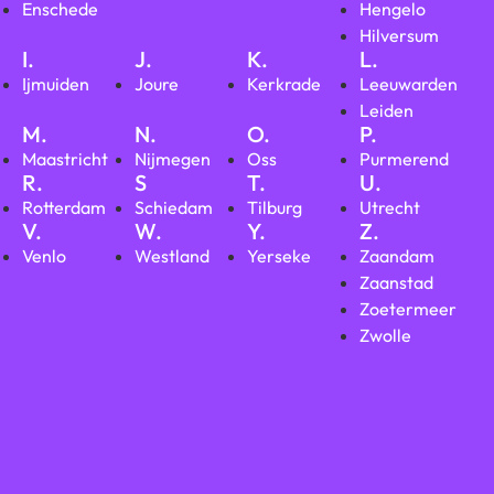
Enschede
Hengelo
Hilversum
I.
J.
K.
L.
Ijmuiden
Joure
Kerkrade
Leeuwarden
Leiden
M.
N.
O.
P.
Maastricht
Nijmegen
Oss
Purmerend
R.
S
T.
U.
Rotterdam
Schiedam
Tilburg
Utrecht
V.
W.
Y.
Z.
Venlo
Westland
Yerseke
Zaandam
Zaanstad
Zoetermeer
Zwolle