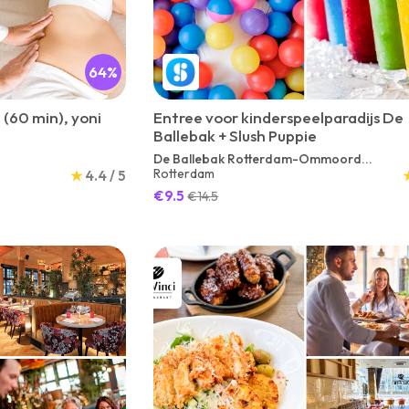
64%
(60 min), yoni
Entree voor kinderspeelparadijs De
Ballebak + Slush Puppie
60 of 90 min)
De Ballebak Rotterdam-Ommoord...
Rotterdam
★
4.4 / 5
€9.5
€14.5