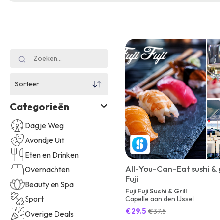
Sorteer
Categorieën
Dagje Weg
Avondje Uit
Eten en Drinken
All-You-Can-Eat sushi & gri
Overnachten
Fuji
Beauty en Spa
Fuji Fuji Sushi & Grill
Sport
Capelle aan den IJssel
€29.5
€37.5
Overige Deals