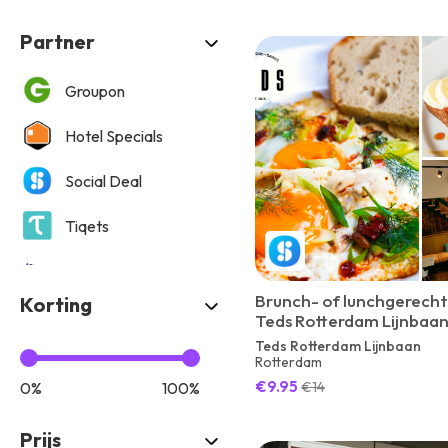
Partner
Groupon
Hotel Specials
Social Deal
Tiqets
Tripper
Brunch- of lunchgerecht 
Korting
VakantieVeilingen
Teds Rotterdam Lijnbaa
Teds Rotterdam Lijnbaan
ViaLuxury
Rotterdam
€9.95
0%
100%
€14
Prijs