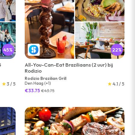
45%
22%
5
All-You-Can-Eat Braziliaans (2 uur) bij
Rodizio
Rodizio Brazilian Grill
Den Haag (+1)
★
3 / 5
★
4.1 / 5
€33.75
€43.75