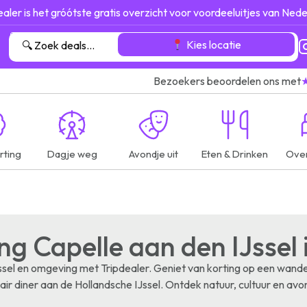
ealer is het gróótste gratis overzicht voor voordeeluitjes van Nede
Kies locatie
Bezoekers beoordelen ons met
rting
Dagje weg
Avondje uit
Eten & Drinken
Ove
ng Capelle aan den IJssel 
IJssel en omgeving met Tripdealer. Geniet van korting op een wand
ir diner aan de Hollandsche IJssel. Ontdek natuur, cultuur en avo