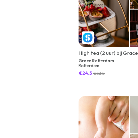
High tea (2 uur) bij Gra
Grace Rotterdam
Rotterdam
€24.5
€33.5