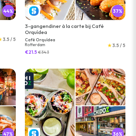
44%
37%
3-gangendiner à la carte bij Café
Orquídea
★
3.5 / 5
Café Orquídea
Rotterdam
★
3.5 / 5
€21.5
€34.3
47%
36%