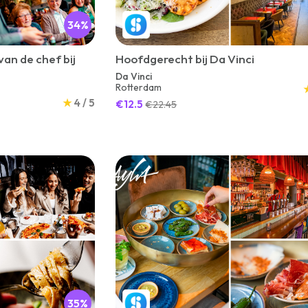
34%
van de chef bij
Hoofdgerecht bij Da Vinci
Da Vinci
Rotterdam
★
4 / 5
€12.5
€22.45
35%