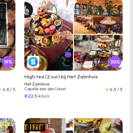
19%
30%
High tea (2 uur) bij Het Zalmhuis
Het Zalmhuis
Capelle aan den IJssel
★
4.8 / 5
★
4.5 / 5
€22.5
€32.5