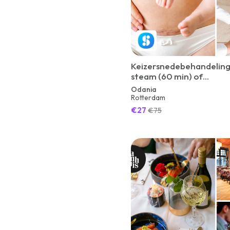
Keizersnedebehandeling 
steam (60 min) of
zwangerschapsmassage (
Odania
Rotterdam
€27
€75