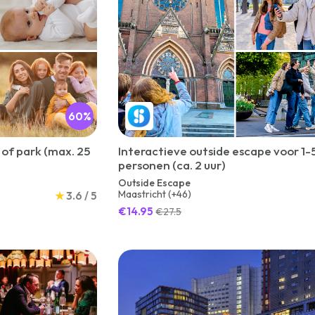
60%
 of park (max. 25
Interactieve outside escape voor 1-
personen (ca. 2 uur)
Outside Escape
Maastricht (+46)
★
3.6 / 5
€14.95
€27.5