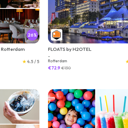
26%
ce Rotterdam
FLOATS by H2OTEL
-
Rotterdam
★
4.5 / 5
€72.9
€130