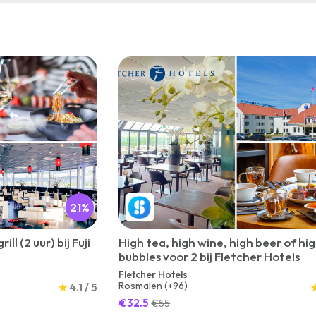
21%
ll (2 uur) bij Fuji
High tea, high wine, high beer of hi
bubbles voor 2 bij Fletcher Hotels
Fletcher Hotels
Rosmalen (+96)
★
4.1 / 5
€32.5
€55