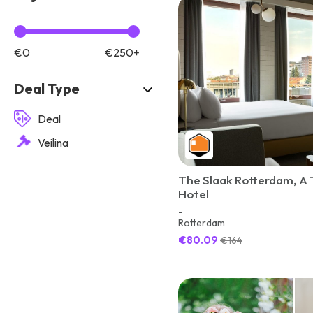
€0
€250+
Deal Type
Deal
Veiling
The Slaak Rotterdam, A T
Hotel
-
Rotterdam
€80.09
€164