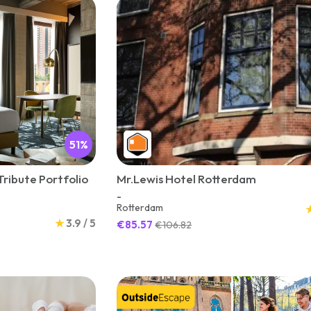
51%
ribute Portfolio
Mr.Lewis Hotel Rotterdam
-
Rotterdam
★
3.9 / 5
€85.57
€106.82