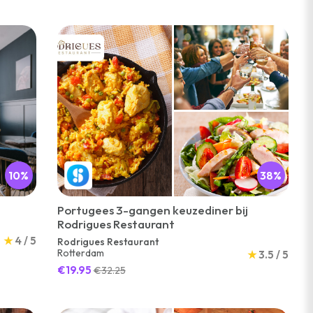
10%
38%
Portugees 3-gangen keuzediner bij
Rodrigues Restaurant
★
4 / 5
Rodrigues Restaurant
Rotterdam
★
3.5 / 5
€19.95
€32.25