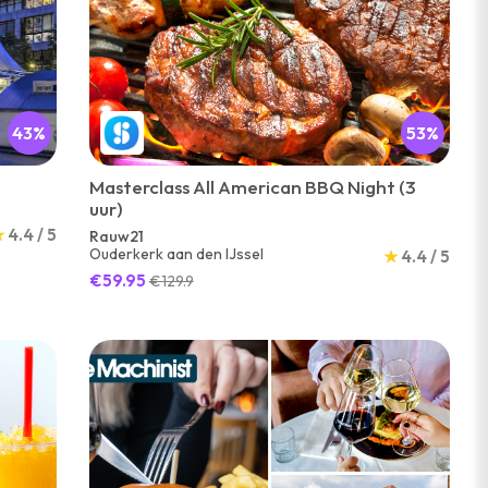
43%
53%
Masterclass All American BBQ Night (3
uur)
★
4.4 / 5
Rauw21
Ouderkerk aan den IJssel
★
4.4 / 5
€59.95
€129.9