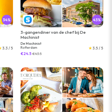
34%
43%
3-gangendiner van de chef bij De
Machinist
De Machinist
Rotterdam
★
3.3 / 5
★
3.5 / 5
€24.5
€43.5