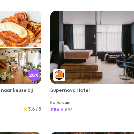
28%
naar keuze bij
Supernova Hotel
n
-
Rotterdam
★
3.6 / 5
€86.4
€96