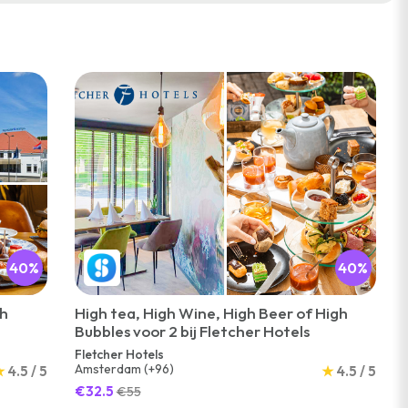
40%
40%
gh
High tea, High Wine, High Beer of High
Bubbles voor 2 bij Fletcher Hotels
Fletcher Hotels
Amsterdam (+96)
★
4.5 / 5
★
4.5 / 5
€32.5
€55