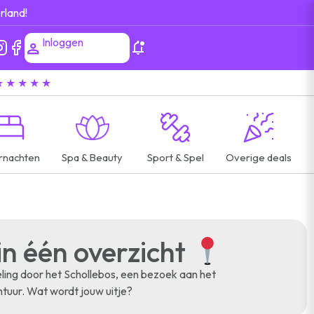
rland!
Inloggen
★ ★ ★ ★ ★
rnachten
Spa & Beauty
Sport & Spel
Overige deals
in één overzicht
eling door het Schollebos, een bezoek aan het
ntuur. Wat wordt jouw uitje?