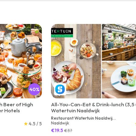
40%
h Beer of High
All-You-Can-Eat & Drink-lunch (3,5 u
er Hotels
Watertuin Naaldwijk
Restaurant Watertuin Naaldwij...
Naaldwijk
★
4.5 / 5
€19.5
€37