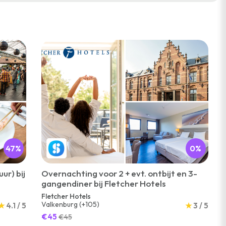
47%
0%
ur) bij
Overnachting voor 2 + evt. ontbijt en 3-
gangendiner bij Fletcher Hotels
Fletcher Hotels
Valkenburg (+105)
★
4.1 / 5
★
3 / 5
€45
€45