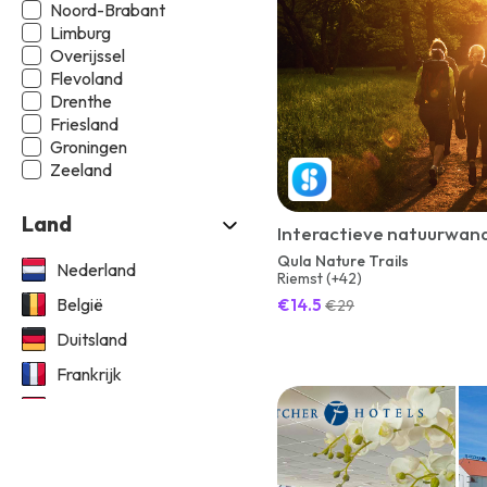
Noord-Brabant
Limburg
Overijssel
Flevoland
Drenthe
Friesland
Groningen
Zeeland
Land
Interactieve natuurwande
Qula Nature Trails
Nederland
Riemst (+42)
België
€14.5
€29
Duitsland
Frankrijk
Spanje