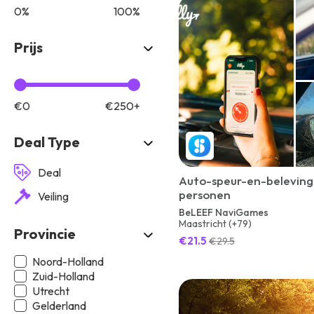
0%
100%
Prijs
€0
€250+
Deal Type
Deal
Auto-speur-en-belevings
personen
Veiling
BeLEEF NaviGames
Maastricht (+79)
Provincie
€21.5
€29.5
Noord-Holland
Zuid-Holland
Utrecht
Gelderland