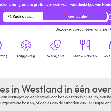
ealer is het gróótste gratis overzicht voor voordeeluitjes van Nede
Kies locatie
Bezoekers beoordelen ons met
rting
Dagje weg
Avondje uit
Eten & Drinken
Ove
jes in Westland in één ove
 van kortingen op een bezoek aan het Westlands Museum, een fiets
uitgestrekte kassen, of geniet van de stranden van Ter Heijde e