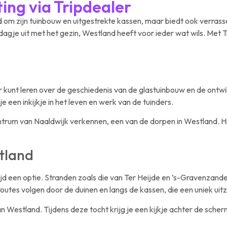
ting via Tripdealer
nd om zijn tuinbouw en uitgestrekte kassen, maar biedt ook verra
g dagje uit met het gezin, Westland heeft voor ieder wat wils. Met 
kunt leren over de geschiedenis van de glastuinbouw en de ontwik
e een inkijkje in het leven en werk van de tuinders.
trum van Naaldwijk verkennen, een van de dorpen in Westland. Hie
tland
altijd een optie. Stranden zoals die van Ter Heijde en ’s-Gravenzand
utes volgen door de duinen en langs de kassen, die een uniek uitz
 Westland. Tijdens deze tocht krijg je een kijkje achter de sche