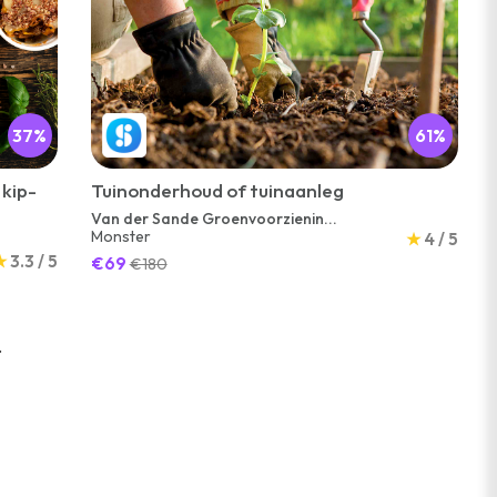
37%
61%
 kip-
Tuinonderhoud of tuinaanleg
Van der Sande Groenvoorzienin...
Monster
★
4 / 5
★
3.3 / 5
€69
€180
.