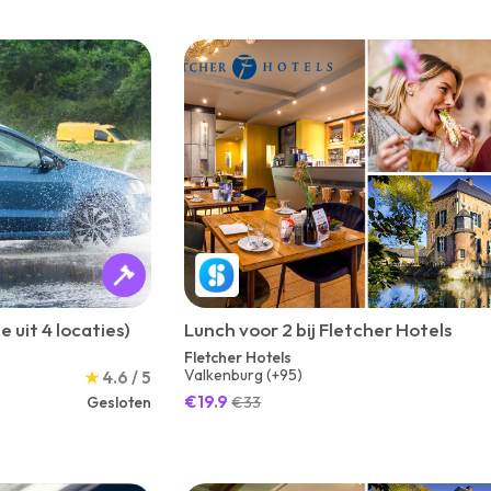
e uit 4 locaties)
Lunch voor 2 bij Fletcher Hotels
Fletcher Hotels
Valkenburg (+95)
★
4.6 / 5
€19.9
Gesloten
€33