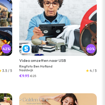
42%
60%
Video omzetten naar USB
Ringfoto Ben Hofland
Naaldwijk
★
3.5 / 5
★
4 / 5
€9.95
€25