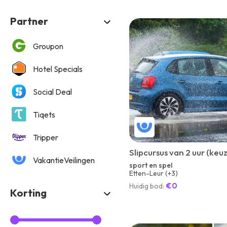
Partner
Groupon
Hotel Specials
Social Deal
Tiqets
Tripper
Slipcursus van 2 uur (keuz
VakantieVeilingen
sport en spel
Etten-Leur (+3)
ViaLuxury
€0
Huidig bod:
Korting