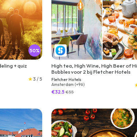
50%
ling + quiz
High tea, High Wine, High Beer of H
Bubbles voor 2 bij Fletcher Hotels
★
3 / 5
Fletcher Hotels
Amsterdam (+96)
€32.5
€55