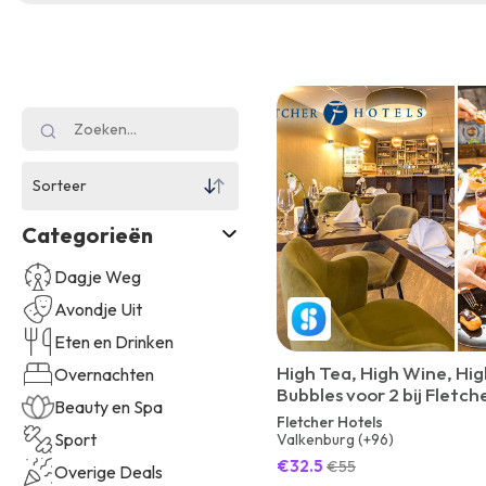
Sorteer
Categorieën
Dagje Weg
Avondje Uit
Eten en Drinken
High Tea, High Wine, Hig
Overnachten
Bubbles voor 2 bij Fletch
Beauty en Spa
Fletcher Hotels
Sport
Valkenburg (+96)
€32.5
€55
Overige Deals