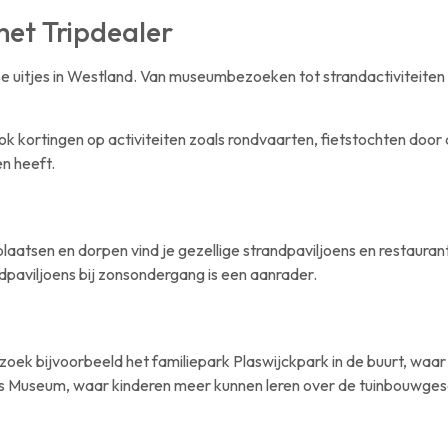
met Tripdealer
se uitjes in Westland. Van museumbezoeken tot strandactiviteiten e
k kortingen op activiteiten zoals rondvaarten, fietstochten door
n heeft.
plaatsen en dorpen vind je gezellige strandpaviljoens en restaura
dpaviljoens bij zonsondergang is een aanrader.
oek bijvoorbeeld het familiepark Plaswijckpark in de buurt, waar 
ds Museum, waar kinderen meer kunnen leren over de tuinbouwges