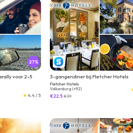
27%
rally voor 2-5
3-gangendiner bij Fletcher Hotels
Fletcher Hotels
Valkenburg (+92)
★
4.4 / 5
€22.5
€39