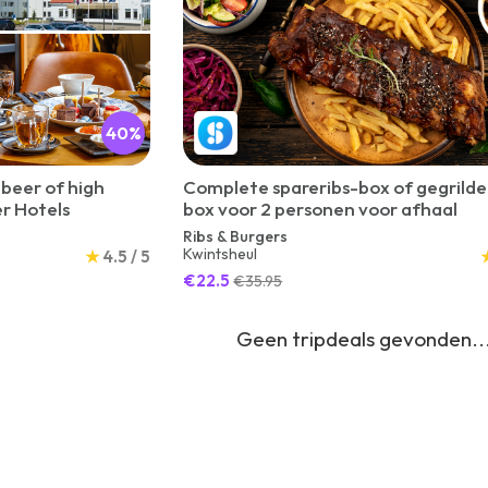
40%
 beer of high
Complete spareribs-box of gegrilde
er Hotels
box voor 2 personen voor afhaal
Ribs & Burgers
Kwintsheul
★
4.5 / 5
€22.5
€35.95
Geen tripdeals gevonden..