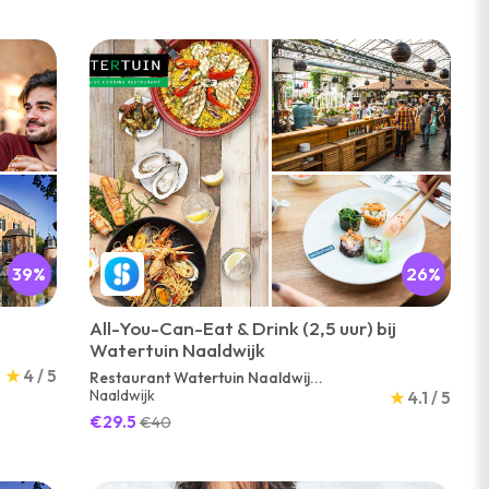
39%
26%
All-You-Can-Eat & Drink (2,5 uur) bij
Watertuin Naaldwijk
★
4 / 5
Restaurant Watertuin Naaldwij...
Naaldwijk
★
4.1 / 5
€29.5
€40