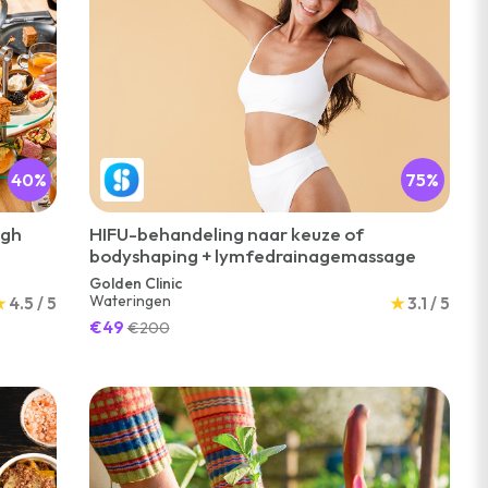
40%
75%
igh
HIFU-behandeling naar keuze of
bodyshaping + lymfedrainagemassage
Golden Clinic
Wateringen
★
4.5 / 5
★
3.1 / 5
€49
€200