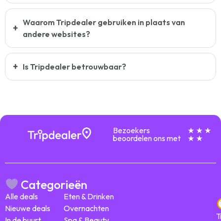
Waarom Tripdealer gebruiken in plaats van
andere websites?
Is Tripdealer betrouwbaar?
Bezoekers
★ ★ ★
beoordelen ons met
★ ★
Categorieën
Alle deals
Eten & Drinken
Nieuwe deals
Overnachten
T
In de buurt
Spa & Beauty