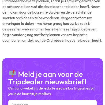
Orchideeënhoeve te plannen, zodat je zelf kunt genieten van
de schoonheid en rust die deze locatie te bieden heeft. Neem
de tijd om door de kassen te dwalen en de verschillende
soorten orchideeën te bewonderen. Vergeet niet om uw
ervaringen te delen – we horen graag hoe uw bezoek is
geweest en welke momenten je het meest zijn bijgebleven.
Begin vandaag nog met het plannen van uw tropische
avontuur en ontdek wat de Orchideeënhoeve te bieden heeft.
Meld je aan voor de
Tripdealer nieuwsbrief!
Ontvang wekelijks de leukste nieuwe kortingsuitjes bij
jou in de buurt in je mailbox.