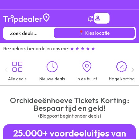
Het
25.000+
Het
25.000+
Het
25.000+
gróótste voordeeluitjes overzicht
gróótste voordeeluitjes overzicht
gróótste voordeeluitjes overzicht
kortingsuitjes van
kortingsuitjes van
kortingsuitjes van
7
7
7
verschillende aanbieders!
verschillende aanbieders!
verschillende aanbieders!
van heel
van heel
van heel
Kies locatie
Bezoekers beoordelen ons met
★ ★ ★ ★ ★
Alle deals
Nieuwe deals
In de buurt
Hoge korting
Orchideeënhoeve Tickets Korting:
Bespaar tijd en geld!
(Blogpost begint onder deals)
25.000+ voordeeluitjes van