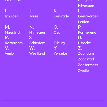
Hilversum
I.
J.
K.
L.
Ijmuiden
Joure
Kerkrade
Leeuwarden
Leiden
M.
N.
O.
P.
Maastricht
Nijmegen
Oss
Purmerend
R.
S
T.
U.
Rotterdam
Schiedam
Tilburg
Utrecht
V.
W.
Y.
Z.
Venlo
Westland
Yerseke
Zaandam
Zaanstad
Zoetermeer
Zwolle