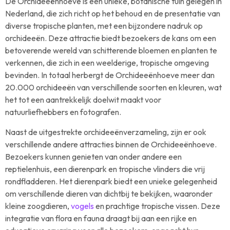
De Orchideeënhoeve is een unieke, botanische tuin gelegen in
Nederland, die zich richt op het behoud en de presentatie van
diverse tropische planten, met een bijzondere nadruk op
orchideeën. Deze attractie biedt bezoekers de kans om een
betoverende wereld van schitterende bloemen en planten te
verkennen, die zich in een weelderige, tropische omgeving
bevinden. In totaal herbergt de Orchideeënhoeve meer dan
20.000 orchideeën van verschillende soorten en kleuren, wat
het tot een aantrekkelijk doelwit maakt voor
natuurliefhebbers en fotografen.
Naast de uitgestrekte orchideeënverzameling, zijn er ook
verschillende andere attracties binnen de Orchideeënhoeve.
Bezoekers kunnen genieten van onder andere een
reptielenhuis, een dierenpark en tropische vlinders die vrij
rondfladderen. Het dierenpark biedt een unieke gelegenheid
om verschillende dieren van dichtbij te bekijken, waaronder
kleine zoogdieren,
vogels
en prachtige tropische vissen. Deze
integratie van flora en fauna draagt bij aan een rijke en