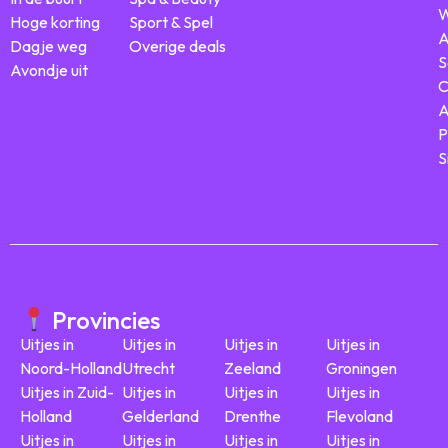
W
Hoge korting
Sport & Spel
A
Dagje weg
Overige deals
S
Avondje uit
C
A
P
S
Provincies
Uitjes in
Uitjes in
Uitjes in
Uitjes in
Noord-Holland
Utrecht
Zeeland
Groningen
Uitjes in Zuid-
Uitjes in
Uitjes in
Uitjes in
Holland
Gelderland
Drenthe
Flevoland
Uitjes in
Uitjes in
Uitjes in
Uitjes in