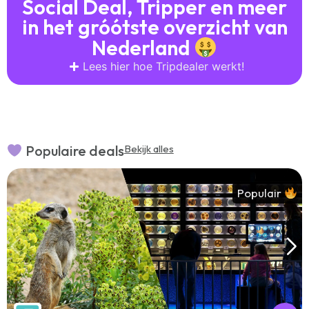
Social Deal, Tripper en meer
in het gróótste overzicht van
Nederland
Lees hier hoe Tripdealer werkt!
Populaire deals
Bekijk alles
Populair