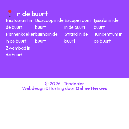
In de buurt
Restaurant in
Bioscoop in de
Escape room
Ijssalon in de
de buurt
buurt
in de buurt
buurt
Pannenkoekenhuis
Sauna in de
Strand in de
Tuincentrum in
in de buurt
buurt
buurt
de buurt
Zwembad in
de buurt
© 2026 | Tripdealer
Webdesign & Hosting door
Online Heroes