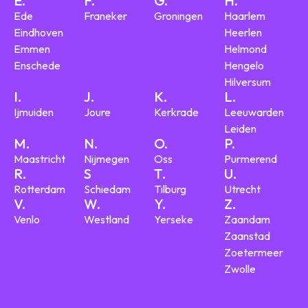
E.
F.
G.
H.
Ede
Franeker
Groningen
Haarlem
Eindhoven
Heerlen
Emmen
Helmond
Enschede
Hengelo
Hilversum
I.
J.
K.
L.
Ijmuiden
Joure
Kerkrade
Leeuwarden
Leiden
M.
N.
O.
P.
Maastricht
Nijmegen
Oss
Purmerend
R.
S
T.
U.
Rotterdam
Schiedam
Tilburg
Utrecht
V.
W.
Y.
Z.
Venlo
Westland
Yerseke
Zaandam
Zaanstad
Zoetermeer
Zwolle