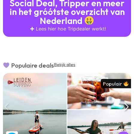
Social Deal, Tripper en meer
in het gróótste overzicht van
Nederland
Lees hier hoe Tripdealer werkt!
Populaire deals
Bekijk alles
Populair