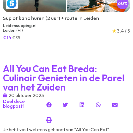
60%
Sup of kano huren (2 uur) + route in Leiden
Leidensupping.nl
Leiden (+1)
★
3.4 / 5
€14
€35
All You Can Eat Breda:
Culinair Genieten in de Parel
van het Zuiden
20 oktober 2023
Deel deze
blogpost!
Je hebt vast wel eens gehoord van “All You Can Eat”