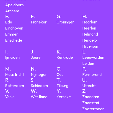
Apeldoorn
Arnhem
E.
F.
G.
H.
Ede
Franeker
Groningen
Haarlem
Eindhoven
Heerlen
Emmen
Helmond
Enschede
Hengelo
Hilversum
I.
J.
K.
L.
Ijmuiden
Joure
Kerkrade
Leeuwarden
Leiden
M.
N.
O.
P.
Maastricht
Nijmegen
Oss
Purmerend
R.
S
T.
U.
Rotterdam
Schiedam
Tilburg
Utrecht
V.
W.
Y.
Z.
Venlo
Westland
Yerseke
Zaandam
Zaanstad
Zoetermeer