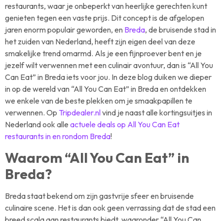
restaurants, waar je onbeperkt van heerlijke gerechten kunt
genieten tegen een vaste prijs. Dit concept is de afgelopen
jaren enorm populair geworden, en
Breda
, de bruisende stad in
het zuiden van Nederland, heeft zijn eigen deel van deze
smakelijke trend omarmd. Als je een fijnproever bent en je
jezelf wilt verwennen met een culinair avontuur, dan is “All You
Can Eat” in Breda iets voor jou. In deze blog duiken we dieper
in op de wereld van “All You Can Eat” in Breda en ontdekken
we enkele van de beste plekken om je smaakpapillen te
verwennen. Op
Tripdealer.nl
vind je naast alle kortingsuitjes in
Nederland ook alle
actuele deals op All You Can Eat
restaurants in en rondom Breda
!
Waarom “All You Can Eat” in
Breda?
Breda staat bekend om zijn gastvrije sfeer en bruisende
culinaire scene. Het is dan ook geen verrassing dat de stad een
breed scala aan restaurants biedt, waaronder “All You Can