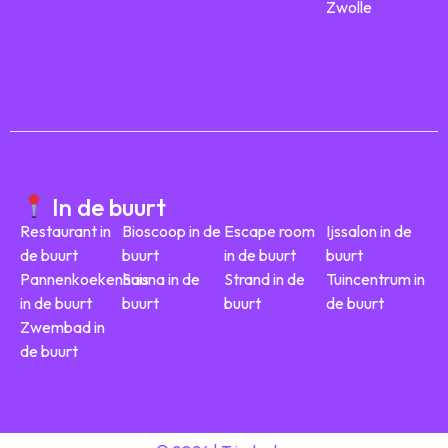
Zwolle
In de buurt
Restaurant in
Bioscoop in de
Escape room
Ijssalon in de
de buurt
buurt
in de buurt
buurt
Pannenkoekenhuis
Sauna in de
Strand in de
Tuincentrum in
in de buurt
buurt
buurt
de buurt
Zwembad in
de buurt