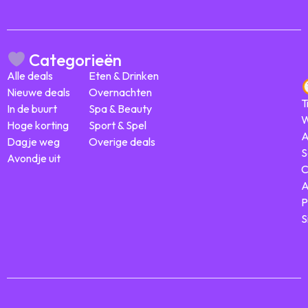
Categorieën
Alle deals
Eten & Drinken
Nieuwe deals
Overnachten
T
In de buurt
Spa & Beauty
W
Hoge korting
Sport & Spel
A
Dagje weg
Overige deals
S
Avondje uit
C
A
P
S