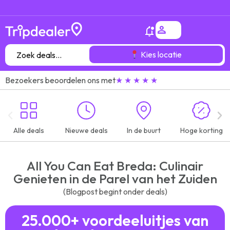
Het
25.000+
Het
25.000+
Het
25.000+
gróótste voordeeluitjes overzicht
gróótste voordeeluitjes overzicht
gróótste voordeeluitjes overzicht
kortingsuitjes van
kortingsuitjes van
kortingsuitjes van
7
7
7
verschillende aanbieders!
verschillende aanbieders!
verschillende aanbieders!
van heel
van heel
van heel
Kies locatie
Bezoekers beoordelen ons met
★ ★ ★ ★ ★
Alle deals
Nieuwe deals
In de buurt
Hoge korting
All You Can Eat Breda: Culinair
Genieten in de Parel van het Zuiden
(Blogpost begint onder deals)
25.000+ voordeeluitjes van