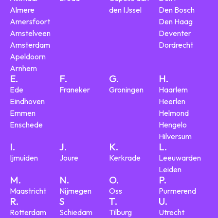
Almere
den IJssel
Den Bosch
Amersfoort
Den Haag
Amstelveen
Deventer
Amsterdam
Dordrecht
Apeldoorn
Arnhem
E.
F.
G.
H.
Ede
Franeker
Groningen
Haarlem
Eindhoven
Heerlen
Emmen
Helmond
Enschede
Hengelo
Hilversum
I.
J.
K.
L.
Ijmuiden
Joure
Kerkrade
Leeuwarden
Leiden
M.
N.
O.
P.
Maastricht
Nijmegen
Oss
Purmerend
R.
S
T.
U.
Rotterdam
Schiedam
Tilburg
Utrecht