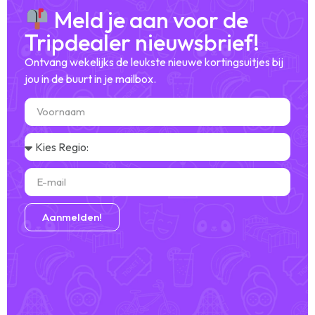
Meld je aan voor de
Tripdealer nieuwsbrief!
Ontvang wekelijks de leukste nieuwe kortingsuitjes bij
jou in de buurt in je mailbox.
Aanmelden!