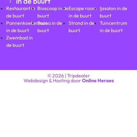
In de buurt
Restaurant in
Bioscoop in de
Escape room
Ijssalon in de
de buurt
buurt
in de buurt
buurt
Pannenkoekenhuis
Sauna in de
Strand in de
Tuincentrum
in de buurt
buurt
buurt
in de buurt
Zwembad in
de buurt
© 2026 | Tripdealer
Webdesign & Hosting door
Online Heroes