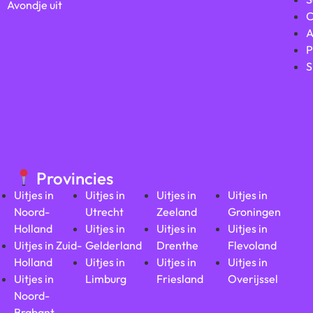
Avondje uit
C
A
P
S
Provincies
Uitjes in
Uitjes in
Uitjes in
Uitjes in
Noord-
Utrecht
Zeeland
Groningen
Holland
Uitjes in
Uitjes in
Uitjes in
Uitjes in Zuid-
Gelderland
Drenthe
Flevoland
Holland
Uitjes in
Uitjes in
Uitjes in
Uitjes in
Limburg
Friesland
Overijssel
Noord-
Brabant