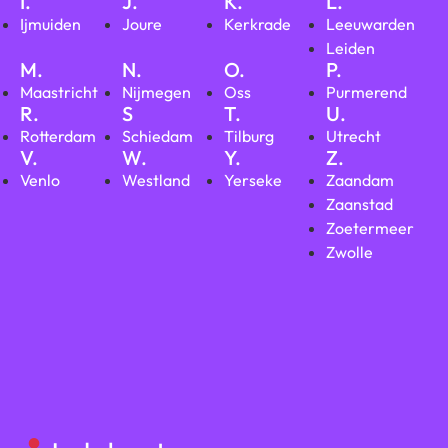
I.
J.
K.
L.
Ijmuiden
Joure
Kerkrade
Leeuwarden
Leiden
M.
N.
O.
P.
Maastricht
Nijmegen
Oss
Purmerend
R.
S
T.
U.
Rotterdam
Schiedam
Tilburg
Utrecht
V.
W.
Y.
Z.
Venlo
Westland
Yerseke
Zaandam
Zaanstad
Zoetermeer
Zwolle