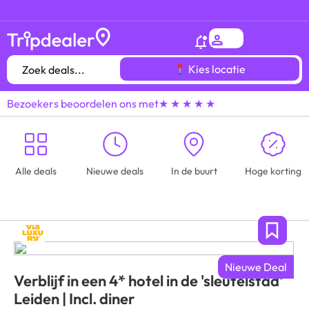
Het
gróótste voordeeluitjes overzicht
van heel
Kies locatie
Bezoekers beoordelen ons met
★ ★ ★ ★ ★
Alle deals
Nieuwe deals
In de buurt
Hoge korting
Nieuwe Deal
Verblijf in een 4* hotel in de 'sleutelstad'
Leiden | Incl. diner