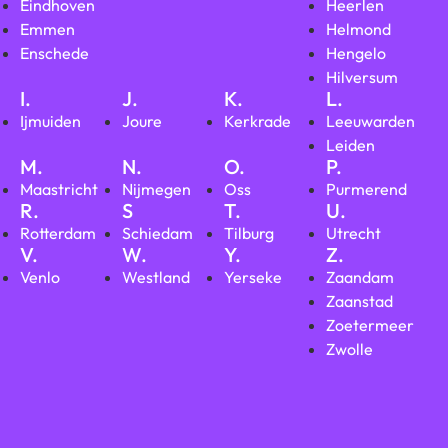
Eindhoven
Heerlen
Emmen
Helmond
Enschede
Hengelo
Hilversum
I.
J.
K.
L.
Ijmuiden
Joure
Kerkrade
Leeuwarden
Leiden
M.
N.
O.
P.
Maastricht
Nijmegen
Oss
Purmerend
R.
S
T.
U.
Rotterdam
Schiedam
Tilburg
Utrecht
V.
W.
Y.
Z.
Venlo
Westland
Yerseke
Zaandam
Zaanstad
Zoetermeer
Zwolle