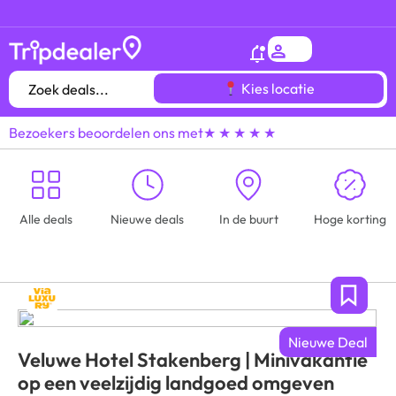
Het
gróótste voordeeluitjes overzicht
van heel
Kies locatie
Bezoekers beoordelen ons met
★ ★ ★ ★ ★
Alle deals
Nieuwe deals
In de buurt
Hoge korting
Nieuwe Deal
Veluwe Hotel Stakenberg | Minivakantie
op een veelzijdig landgoed omgeven