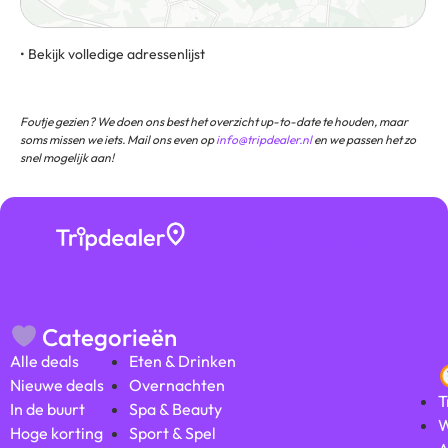
• Bekijk volledige adressenlijst
Stakenberg 86, 8075 RH, Elspeet, Gelderland, Nederland
Foutje gezien? We doen ons best het overzicht up-to-date te houden, maar
soms missen we iets. Mail ons even op
info@tripdealer.nl
en we passen het zo
snel mogelijk aan!
Bezoekers
★ ★ ★
beoordelen ons met
★ ★
Categorieën
Alle deals
Eten & Drinken
Nieuwe deals
Overnachten
T
In de buurt
Spa & Beauty
W
Hoge korting
Sport & Spel