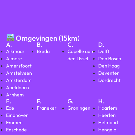
Omgevingen (15km)
A.
B.
C.
D.
Alkmaar
Breda
Capelle aan
Delft
Almere
den IJssel
Den Bosch
Amersfoort
Den Haag
Amstelveen
Deventer
Amsterdam
Dordrecht
Apeldoorn
Arnhem
E.
F.
G.
H.
Ede
Franeker
Groningen
Haarlem
Eindhoven
Heerlen
Emmen
Helmond
Enschede
Hengelo