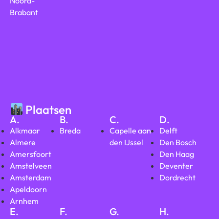
Noord-
Brabant
Plaatsen
A.
B.
C.
D.
Alkmaar
Breda
Capelle aan
Delft
Almere
den IJssel
Den Bosch
Amersfoort
Den Haag
Amstelveen
Deventer
Amsterdam
Dordrecht
Apeldoorn
Arnhem
E.
F.
G.
H.