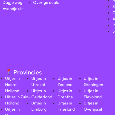
A
Dagje weg
Overige deals
S
Avondje uit
C
A
P
S
Provincies
Uitjes in
Uitjes in
Uitjes in
Uitjes in
Noord-
Utrecht
Zeeland
Groningen
Holland
Uitjes in
Uitjes in
Uitjes in
Uitjes in Zuid-
Gelderland
Drenthe
Flevoland
Holland
Uitjes in
Uitjes in
Uitjes in
Uitjes in
Limburg
Friesland
Overijssel