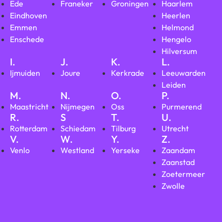
Ede
Franeker
Groningen
Haarlem
Eindhoven
Heerlen
Emmen
Helmond
Enschede
Hengelo
Hilversum
I.
J.
K.
L.
Ijmuiden
Joure
Kerkrade
Leeuwarden
Leiden
M.
N.
O.
P.
Maastricht
Nijmegen
Oss
Purmerend
R.
S
T.
U.
Rotterdam
Schiedam
Tilburg
Utrecht
V.
W.
Y.
Z.
Venlo
Westland
Yerseke
Zaandam
Zaanstad
Zoetermeer
Zwolle