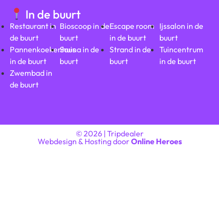
In de buurt
Restaurant in
Bioscoop in de
Escape room
Ijssalon in de
de buurt
buurt
in de buurt
buurt
Pannenkoekenhuis
Sauna in de
Strand in de
Tuincentrum
in de buurt
buurt
buurt
in de buurt
Zwembad in
de buurt
© 2026 | Tripdealer
Webdesign & Hosting door
Online Heroes