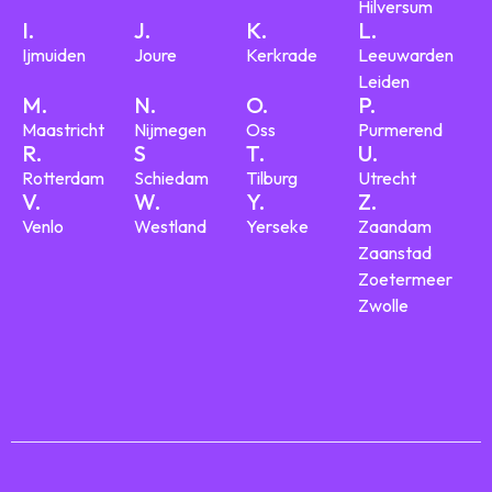
Hilversum
I.
J.
K.
L.
Ijmuiden
Joure
Kerkrade
Leeuwarden
Leiden
M.
N.
O.
P.
Maastricht
Nijmegen
Oss
Purmerend
R.
S
T.
U.
Rotterdam
Schiedam
Tilburg
Utrecht
V.
W.
Y.
Z.
Venlo
Westland
Yerseke
Zaandam
Zaanstad
Zoetermeer
Zwolle