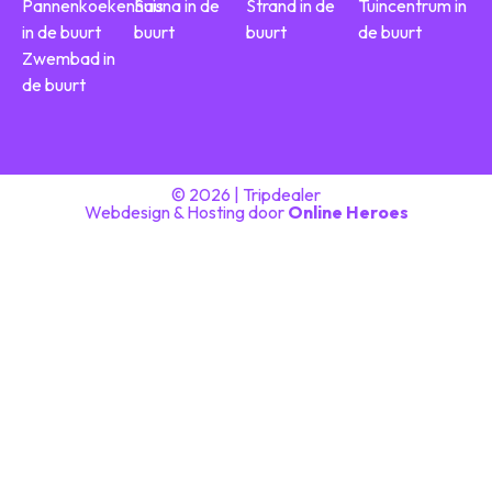
Pannenkoekenhuis
Sauna in de
Strand in de
Tuincentrum in
in de buurt
buurt
buurt
de buurt
Zwembad in
de buurt
© 2026 | Tripdealer
Webdesign & Hosting door
Online Heroes