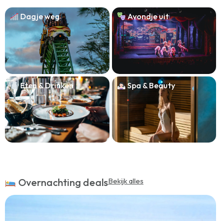
Dagje weg
Avondje uit
Eten & Drinken
Spa & Beauty
Overnachting deals
Bekijk alles