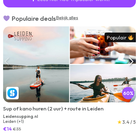
Populaire deals
Bekijk alles
Populair
60%
Sup of kano huren (2 uur) + route in Leiden
Leidensupping.nl
Leiden (+1)
★
3.4 / 5
€14
€35