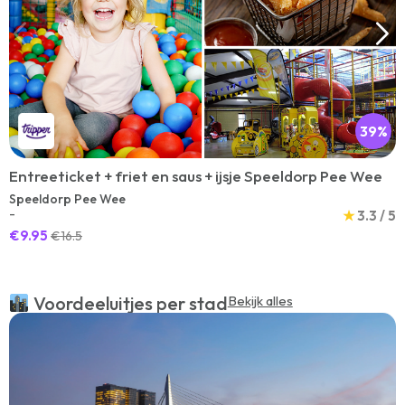
39%
Entreeticket + friet en saus + ijsje Speeldorp Pee Wee
Speeldorp Pee Wee
-
★
3.3 / 5
€9.95
€16.5
Voordeeluitjes per stad
Bekijk alles