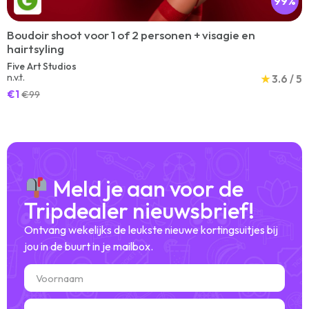
99%
Boudoir shoot voor 1 of 2 personen + visagie en
hairtsyling
Five Art Studios
n.v.t.
★
3.6 / 5
€1
€99
Meld je aan voor de
Tripdealer nieuwsbrief!
Ontvang wekelijks de leukste nieuwe kortingsuitjes bij
jou in de buurt in je mailbox.