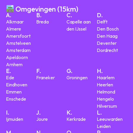
Omgevingen (15km)
A.
B.
C.
D.
Alkmaar
Breda
Capelle aan
Delft
Almere
den IJssel
Den Bosch
Amersfoort
Den Haag
Amstelveen
Deventer
Amsterdam
Dordrecht
Apeldoorn
Arnhem
E.
F.
G.
H.
Ede
Franeker
Groningen
Haarlem
Eindhoven
Heerlen
Emmen
Helmond
Enschede
Hengelo
Hilversum
I.
J.
K.
L.
Ijmuiden
Joure
Kerkrade
Leeuwarden
Leiden
M.
N.
O.
P.