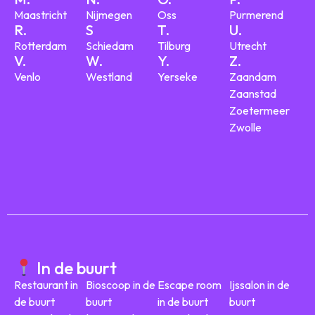
Maastricht
Nijmegen
Oss
Purmerend
R.
S
T.
U.
Rotterdam
Schiedam
Tilburg
Utrecht
V.
W.
Y.
Z.
Venlo
Westland
Yerseke
Zaandam
Zaanstad
Zoetermeer
Zwolle
In de buurt
Restaurant in
Bioscoop in de
Escape room
Ijssalon in de
de buurt
buurt
in de buurt
buurt