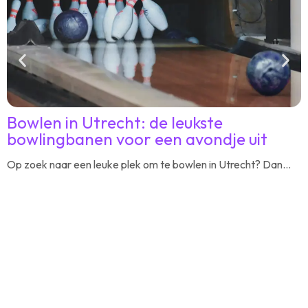
Bowlen in Utrecht: de leukste
bowlingbanen voor een avondje uit
u
Op zoek naar een leuke plek om te bowlen in Utrecht? Dan...
Z