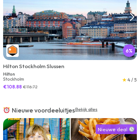
6%
Hilton Stockholm Slussen
Hilton
Stockholm
★
4 / 5
€108.88
€116.72
Nieuwe voordeeluitjes
Bekijk alles
Nieuwe deal