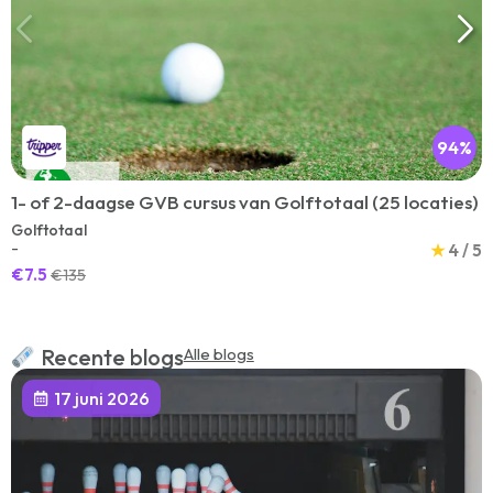
94%
1- of 2-daagse GVB cursus van Golftotaal (25 locaties)
Golftotaal
-
★
4 / 5
€7.5
€135
Recente blogs
Alle blogs
17 juni 2026