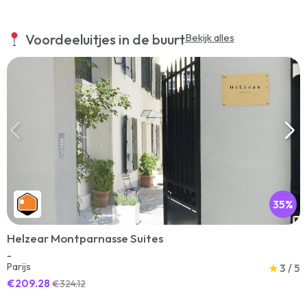
Voordeeluitjes in de buurt
Bekijk alles
35%
Helzear Montparnasse Suites
-
Parijs
★
3 / 5
€209.28
€324.12