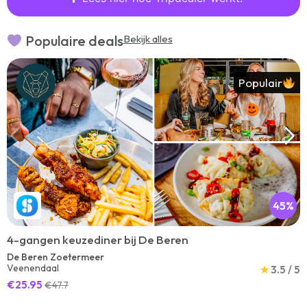
Populaire deals
Bekijk alles
Populair
45%
4-gangen keuzediner bij De Beren
De Beren Zoetermeer
Veenendaal
★
3.5 / 5
€25.95
€47.7