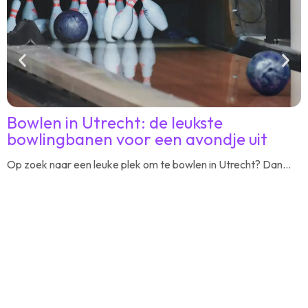
Bowlen in Utrecht: de leukste
bowlingbanen voor een avondje uit
u
Op zoek naar een leuke plek om te bowlen in Utrecht? Dan...
Z