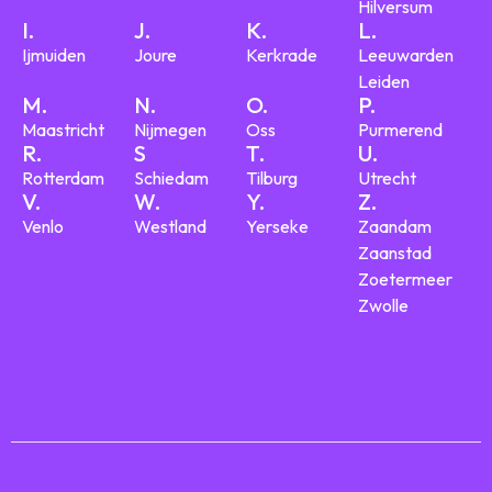
Hilversum
I.
J.
K.
L.
Ijmuiden
Joure
Kerkrade
Leeuwarden
Leiden
M.
N.
O.
P.
Maastricht
Nijmegen
Oss
Purmerend
R.
S
T.
U.
Rotterdam
Schiedam
Tilburg
Utrecht
V.
W.
Y.
Z.
Venlo
Westland
Yerseke
Zaandam
Zaanstad
Zoetermeer
Zwolle