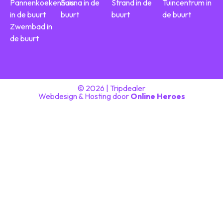
Pannenkoekenhuis
Sauna in de
Strand in de
Tuincentrum in
in de buurt
buurt
buurt
de buurt
Zwembad in
de buurt
© 2026 | Tripdealer
Webdesign & Hosting door
Online Heroes