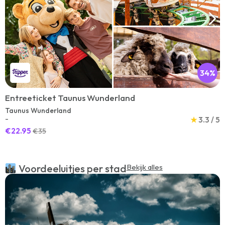
34%
Entreeticket Taunus Wunderland
Taunus Wunderland
-
★
3.3 / 5
€22.95
€35
Voordeeluitjes per stad
Bekijk alles