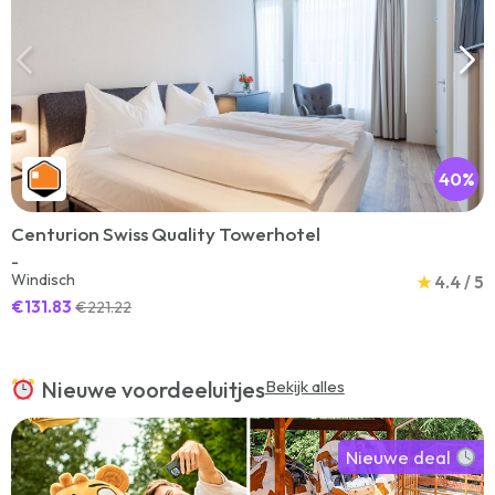
40%
Centurion Swiss Quality Towerhotel
-
Windisch
★
4.4 / 5
€131.83
€221.22
Nieuwe voordeeluitjes
Bekijk alles
Nieuwe deal