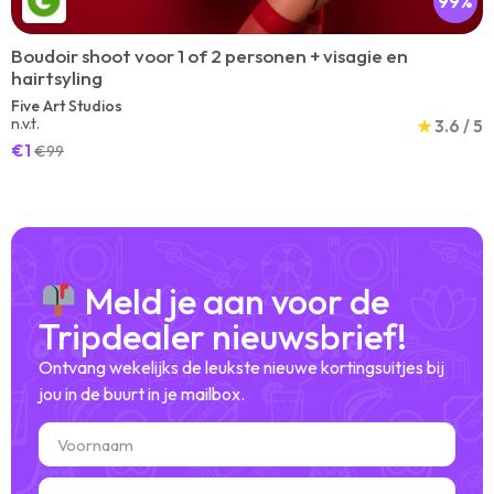
99%
Boudoir shoot voor 1 of 2 personen + visagie en
hairtsyling
Five Art Studios
n.v.t.
★
3.6 / 5
€1
€99
Meld je aan voor de
Tripdealer nieuwsbrief!
Ontvang wekelijks de leukste nieuwe kortingsuitjes bij
jou in de buurt in je mailbox.