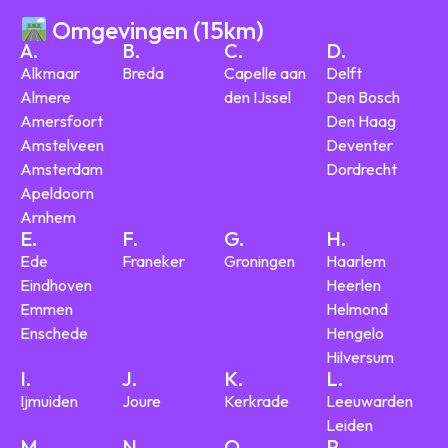
Omgevingen (15km)
A.
B.
C.
D.
Alkmaar
Breda
Capelle aan
Delft
Almere
den IJssel
Den Bosch
Amersfoort
Den Haag
Amstelveen
Deventer
Amsterdam
Dordrecht
Apeldoorn
Arnhem
E.
F.
G.
H.
Ede
Franeker
Groningen
Haarlem
Eindhoven
Heerlen
Emmen
Helmond
Enschede
Hengelo
Hilversum
I.
J.
K.
L.
Ijmuiden
Joure
Kerkrade
Leeuwarden
Leiden
M.
N.
O.
P.