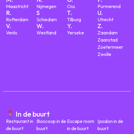
Maastricht
Nijmegen
Oss
Purmerend
R.
S
T.
U.
Rotterdam
Schiedam
Tilburg
Utrecht
V.
W.
Y.
Z.
Venlo
Westland
Yerseke
Zaandam
Zaanstad
Zoetermeer
Zwolle
In de buurt
Restaurant in
Bioscoop in de
Escape room
Ijssalon in de
de buurt
buurt
in de buurt
buurt