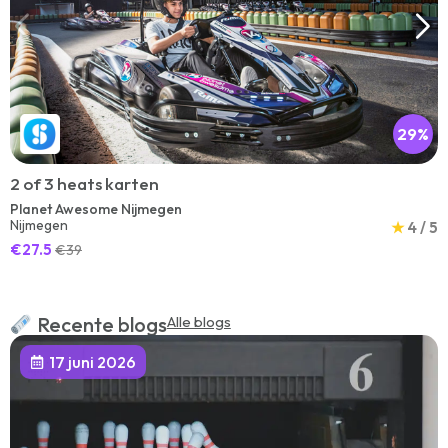
29%
2 of 3 heats karten
Planet Awesome Nijmegen
Nijmegen
★
4 / 5
€27.5
€39
Recente blogs
Alle blogs
17 juni 2026