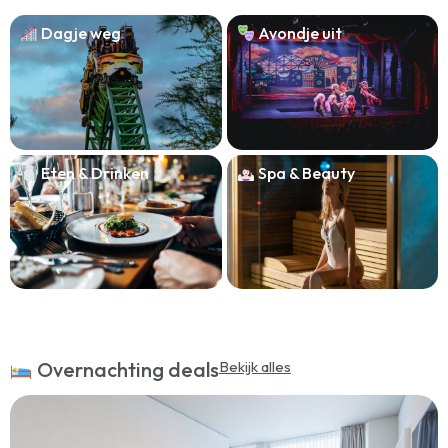
Dagje weg
Avondje uit
Eten & Drinken
Spa & Beauty
Overnachting deals
Bekijk alles