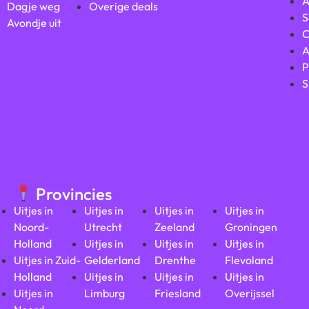
A
Dagje weg
Overige deals
S
Avondje uit
C
A
P
S
Provincies
Uitjes in
Uitjes in
Uitjes in
Uitjes in
Noord-
Utrecht
Zeeland
Groningen
Holland
Uitjes in
Uitjes in
Uitjes in
Uitjes in Zuid-
Gelderland
Drenthe
Flevoland
Holland
Uitjes in
Uitjes in
Uitjes in
Uitjes in
Limburg
Friesland
Overijssel