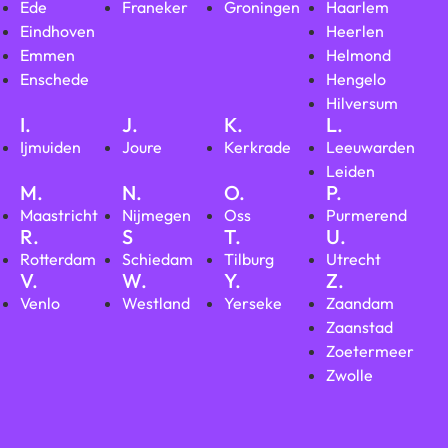
Ede
Franeker
Groningen
Haarlem
Eindhoven
Heerlen
Emmen
Helmond
Enschede
Hengelo
Hilversum
I.
J.
K.
L.
Ijmuiden
Joure
Kerkrade
Leeuwarden
Leiden
M.
N.
O.
P.
Maastricht
Nijmegen
Oss
Purmerend
R.
S
T.
U.
Rotterdam
Schiedam
Tilburg
Utrecht
V.
W.
Y.
Z.
Venlo
Westland
Yerseke
Zaandam
Zaanstad
Zoetermeer
Zwolle