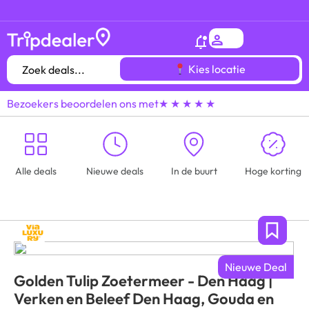
Het
gróótste voordeeluitjes overzicht
van heel
Kies locatie
Bezoekers beoordelen ons met
★ ★ ★ ★ ★
Alle deals
Nieuwe deals
In de buurt
Hoge korting
Nieuwe Deal
Golden Tulip Zoetermeer - Den Haag |
Verken en Beleef Den Haag, Gouda en