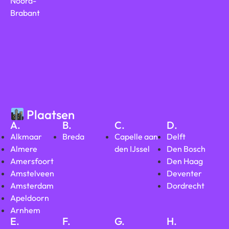
Noord-
Brabant
Plaatsen
A.
B.
C.
D.
Alkmaar
Breda
Capelle aan
Delft
Almere
den IJssel
Den Bosch
Amersfoort
Den Haag
Amstelveen
Deventer
Amsterdam
Dordrecht
Apeldoorn
Arnhem
E.
F.
G.
H.