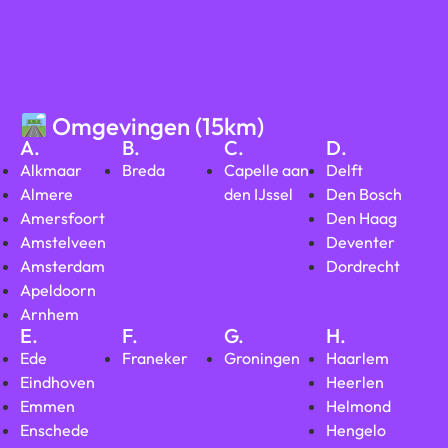
Omgevingen (15km)
A.
B.
C.
D.
Alkmaar
Breda
Capelle aan
Delft
Almere
den IJssel
Den Bosch
Amersfoort
Den Haag
Amstelveen
Deventer
Amsterdam
Dordrecht
Apeldoorn
Arnhem
E.
F.
G.
H.
Ede
Franeker
Groningen
Haarlem
Eindhoven
Heerlen
Emmen
Helmond
Enschede
Hengelo