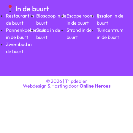
In de buurt
Restaurant in
Bioscoop in de
Escape room
Ijssalon in de
de buurt
buurt
in de buurt
buurt
Pannenkoekenhuis
Sauna in de
Strand in de
Tuincentrum
in de buurt
buurt
buurt
in de buurt
Zwembad in
de buurt
© 2026 | Tripdealer
Webdesign & Hosting door
Online Heroes