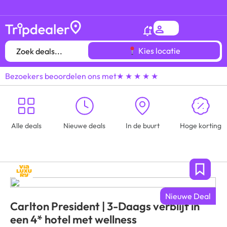
Het
gróótste voordeeluitjes overzicht
van heel
Kies locatie
Bezoekers beoordelen ons met
★ ★ ★ ★ ★
Alle deals
Nieuwe deals
In de buurt
Hoge korting
Nieuwe Deal
Carlton President | 3-Daags verblijf in
een 4* hotel met wellness