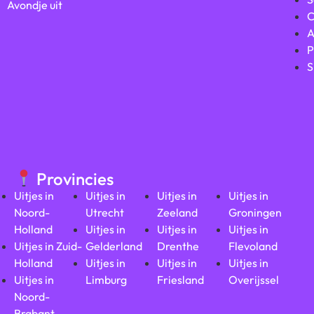
Avondje uit
C
A
P
S
Provincies
Uitjes in
Uitjes in
Uitjes in
Uitjes in
Noord-
Utrecht
Zeeland
Groningen
Holland
Uitjes in
Uitjes in
Uitjes in
Uitjes in Zuid-
Gelderland
Drenthe
Flevoland
Holland
Uitjes in
Uitjes in
Uitjes in
Uitjes in
Limburg
Friesland
Overijssel
Noord-
Brabant