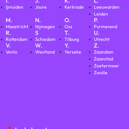
I.
J.
K.
L.
Ijmuiden
Joure
Kerkrade
Leeuwarden
Leiden
M.
N.
O.
P.
Maastricht
Nijmegen
Oss
Purmerend
R.
S
T.
U.
Rotterdam
Schiedam
Tilburg
Utrecht
V.
W.
Y.
Z.
Venlo
Westland
Yerseke
Zaandam
Zaanstad
Zoetermeer
Zwolle