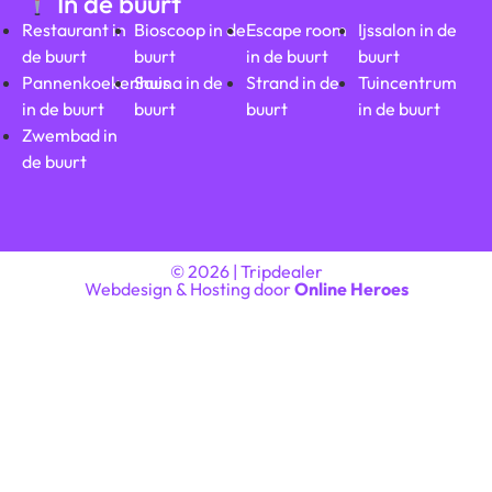
In de buurt
Restaurant in
Bioscoop in de
Escape room
Ijssalon in de
de buurt
buurt
in de buurt
buurt
Pannenkoekenhuis
Sauna in de
Strand in de
Tuincentrum
in de buurt
buurt
buurt
in de buurt
Zwembad in
de buurt
© 2026 | Tripdealer
Webdesign & Hosting door
Online Heroes