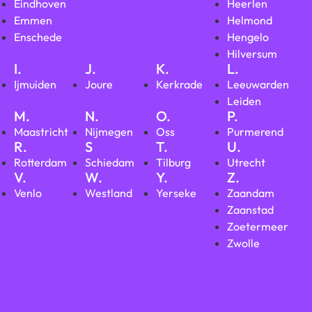
Eindhoven
Heerlen
Emmen
Helmond
Enschede
Hengelo
Hilversum
I.
J.
K.
L.
Ijmuiden
Joure
Kerkrade
Leeuwarden
Leiden
M.
N.
O.
P.
Maastricht
Nijmegen
Oss
Purmerend
R.
S
T.
U.
Rotterdam
Schiedam
Tilburg
Utrecht
V.
W.
Y.
Z.
Venlo
Westland
Yerseke
Zaandam
Zaanstad
Zoetermeer
Zwolle