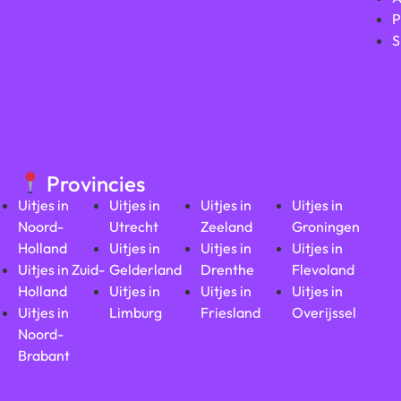
P
S
Provincies
Uitjes in
Uitjes in
Uitjes in
Uitjes in
Noord-
Utrecht
Zeeland
Groningen
Holland
Uitjes in
Uitjes in
Uitjes in
Uitjes in Zuid-
Gelderland
Drenthe
Flevoland
Holland
Uitjes in
Uitjes in
Uitjes in
Uitjes in
Limburg
Friesland
Overijssel
Noord-
Brabant