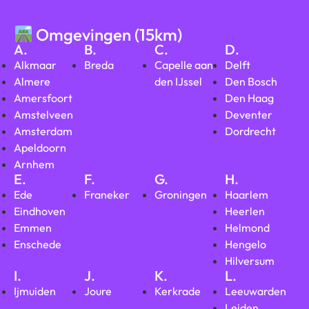
Omgevingen (15km)
A.
B.
C.
D.
Alkmaar
Breda
Capelle aan
Delft
Almere
den IJssel
Den Bosch
Amersfoort
Den Haag
Amstelveen
Deventer
Amsterdam
Dordrecht
Apeldoorn
Arnhem
E.
F.
G.
H.
Ede
Franeker
Groningen
Haarlem
Eindhoven
Heerlen
Emmen
Helmond
Enschede
Hengelo
Hilversum
I.
J.
K.
L.
Ijmuiden
Joure
Kerkrade
Leeuwarden
Leiden