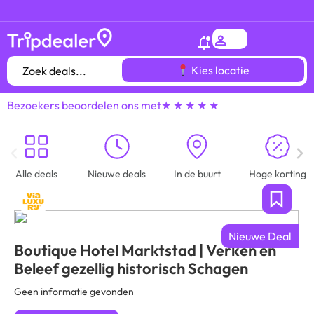
Het
gróótste voordeeluitjes overzicht
van heel
Kies locatie
Bezoekers beoordelen ons met
★ ★ ★ ★ ★
Alle deals
Nieuwe deals
In de buurt
Hoge korting
Nieuwe Deal
Boutique Hotel Marktstad | Verken en
Beleef gezellig historisch Schagen
Geen informatie gevonden