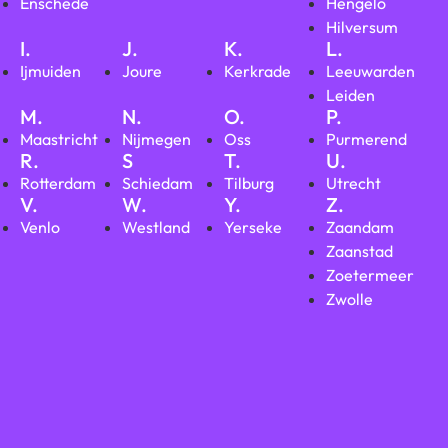
Enschede
Hengelo
Hilversum
I.
J.
K.
L.
Ijmuiden
Joure
Kerkrade
Leeuwarden
Leiden
M.
N.
O.
P.
Maastricht
Nijmegen
Oss
Purmerend
R.
S
T.
U.
Rotterdam
Schiedam
Tilburg
Utrecht
V.
W.
Y.
Z.
Venlo
Westland
Yerseke
Zaandam
Zaanstad
Zoetermeer
Zwolle