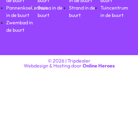
de buurt
buurt
in de buurt
buurt
Pannenkoekenhuis
Sauna in de
Strand in de
Tuincentrum
in de buurt
buurt
buurt
in de buurt
Zwembad in
de buurt
© 2026 | Tripdealer
Webdesign & Hosting door
Online Heroes