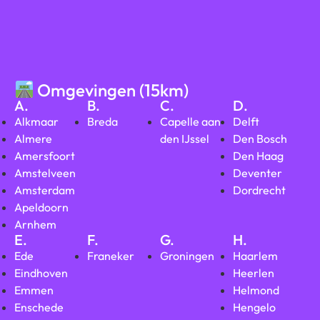
Omgevingen (15km)
A.
B.
C.
D.
Alkmaar
Breda
Capelle aan
Delft
Almere
den IJssel
Den Bosch
Amersfoort
Den Haag
Amstelveen
Deventer
Amsterdam
Dordrecht
Apeldoorn
Arnhem
E.
F.
G.
H.
Ede
Franeker
Groningen
Haarlem
Eindhoven
Heerlen
Emmen
Helmond
Enschede
Hengelo