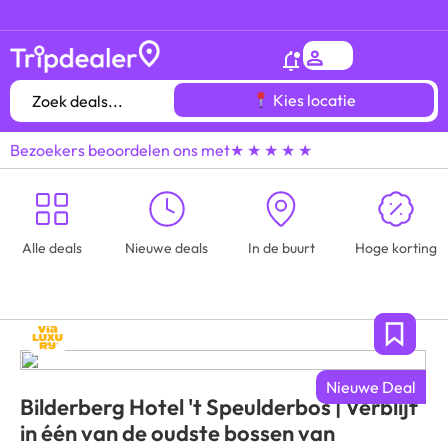
Het
gróótste voordeeluitjes overzicht
van heel
Kies locatie
Bezoekers beoordelen ons met
★ ★ ★ ★ ★
Alle deals
Nieuwe deals
In de buurt
Hoge korting
Nieuwe Deal
Bilderberg Hotel 't Speulderbos | Verblijf
in één van de oudste bossen van