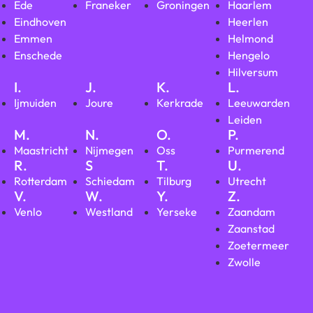
Ede
Franeker
Groningen
Haarlem
Eindhoven
Heerlen
Emmen
Helmond
Enschede
Hengelo
Hilversum
I.
J.
K.
L.
Ijmuiden
Joure
Kerkrade
Leeuwarden
Leiden
M.
N.
O.
P.
Maastricht
Nijmegen
Oss
Purmerend
R.
S
T.
U.
Rotterdam
Schiedam
Tilburg
Utrecht
V.
W.
Y.
Z.
Venlo
Westland
Yerseke
Zaandam
Zaanstad
Zoetermeer
Zwolle