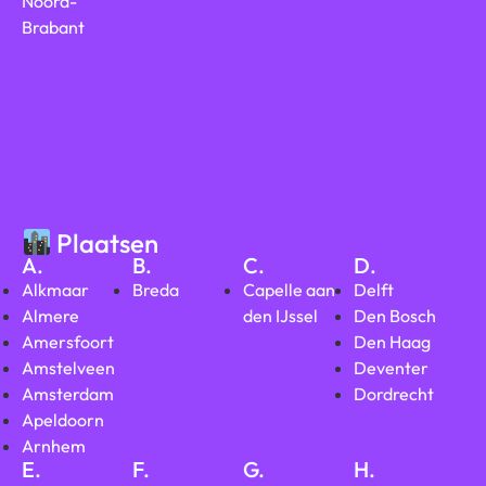
Noord-
Brabant
Plaatsen
A.
B.
C.
D.
Alkmaar
Breda
Capelle aan
Delft
Almere
den IJssel
Den Bosch
Amersfoort
Den Haag
Amstelveen
Deventer
Amsterdam
Dordrecht
Apeldoorn
Arnhem
E.
F.
G.
H.