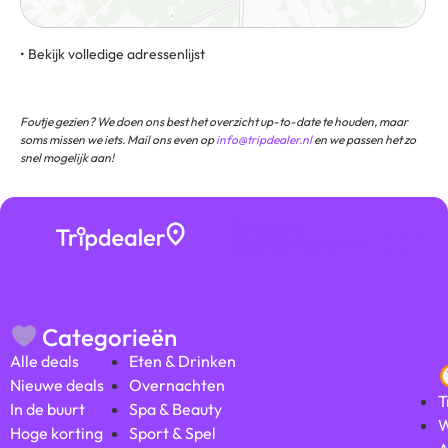
• Bekijk volledige adressenlijst
Speulderbosweg 54, 3886 AP, Garderen, Gelderland,
Nederland
Foutje gezien? We doen ons best het overzicht up-to-date te houden, maar
soms missen we iets. Mail ons even op
info@tripdealer.nl
en we passen het zo
snel mogelijk aan!
Bezoekers
★ ★ ★
beoordelen ons met
★ ★
Categorieën
Alle deals
Eten & Drinken
Nieuwe deals
Overnachten
T
In de buurt
Spa & Beauty
W
Hoge korting
Sport & Spel