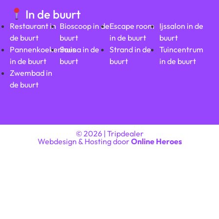
In de buurt
Restaurant in
Bioscoop in de
Escape room
Ijssalon in de
de buurt
buurt
in de buurt
buurt
Pannenkoekenhuis
Sauna in de
Strand in de
Tuincentrum
in de buurt
buurt
buurt
in de buurt
Zwembad in
de buurt
© 2026 | Tripdealer
Webdesign & Hosting door
Online Heroes