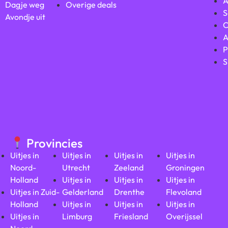
A
Dagje weg
Overige deals
S
Avondje uit
C
A
P
S
Provincies
Uitjes in
Uitjes in
Uitjes in
Uitjes in
Noord-
Utrecht
Zeeland
Groningen
Holland
Uitjes in
Uitjes in
Uitjes in
Uitjes in Zuid-
Gelderland
Drenthe
Flevoland
Holland
Uitjes in
Uitjes in
Uitjes in
Uitjes in
Limburg
Friesland
Overijssel