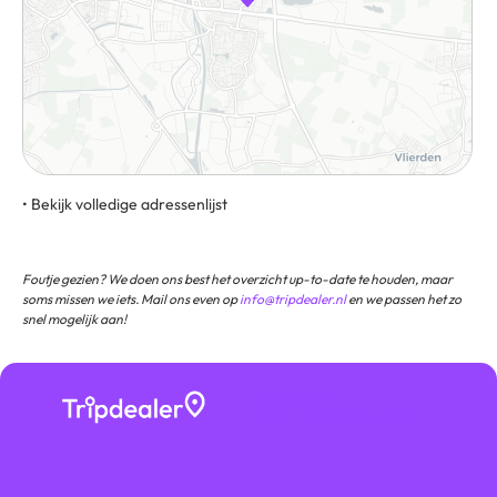
• Bekijk volledige adressenlijst
5709 EK Helmond Routebeschrijving
Foutje gezien? We doen ons best het overzicht up-to-date te houden, maar
soms missen we iets. Mail ons even op
info@tripdealer.nl
en we passen het zo
snel mogelijk aan!
Bezoekers
★ ★ ★
beoordelen ons met
★ ★