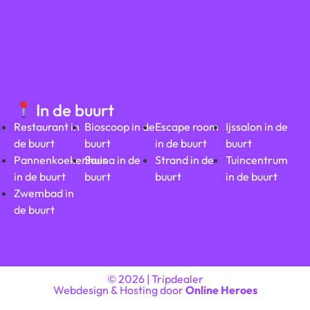
In de buurt
Restaurant in
Bioscoop in de
Escape room
Ijssalon in de
de buurt
buurt
in de buurt
buurt
Pannenkoekenhuis
Sauna in de
Strand in de
Tuincentrum
in de buurt
buurt
buurt
in de buurt
Zwembad in
de buurt
© 2026 | Tripdealer
Webdesign & Hosting door
Online Heroes