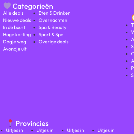
Categorieën
Alle deals
Eten & Drinken
Nieuwe deals
Overnachten
T
In de buurt
Spa & Beauty
W
Hoge korting
Sport & Spel
A
Dagje weg
Overige deals
S
Avondje uit
C
A
P
S
Provincies
Uitjes in
Uitjes in
Uitjes in
Uitjes in