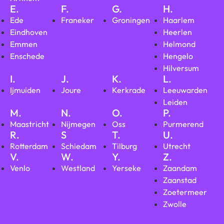
E.
F.
G.
H.
Ede
Franeker
Groningen
Haarlem
Eindhoven
Heerlen
Emmen
Helmond
Enschede
Hengelo
Hilversum
I.
J.
K.
L.
Ijmuiden
Joure
Kerkrade
Leeuwarden
Leiden
M.
N.
O.
P.
Maastricht
Nijmegen
Oss
Purmerend
R.
S
T.
U.
Rotterdam
Schiedam
Tilburg
Utrecht
V.
W.
Y.
Z.
Venlo
Westland
Yerseke
Zaandam
Zaanstad
Zoetermeer
Zwolle