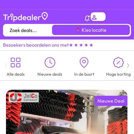
Het
gróótste voordeeluitjes overzicht
van heel
Kies locatie
Bezoekers beoordelen ons met
★ ★ ★ ★ ★
Alle deals
Nieuwe deals
In de buurt
Hoge korting
Nieuwe Deal