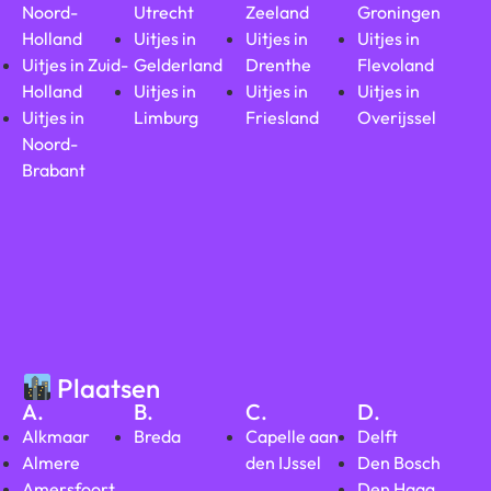
Noord-
Utrecht
Zeeland
Groningen
Holland
Uitjes in
Uitjes in
Uitjes in
Uitjes in Zuid-
Gelderland
Drenthe
Flevoland
Holland
Uitjes in
Uitjes in
Uitjes in
Uitjes in
Limburg
Friesland
Overijssel
Noord-
Brabant
Plaatsen
A.
B.
C.
D.
Alkmaar
Breda
Capelle aan
Delft
Almere
den IJssel
Den Bosch
Amersfoort
Den Haag