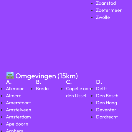
Zaanstad
Zoetermeer
Zwolle
Omgevingen (15km)
A.
B.
C.
D.
Alkmaar
Breda
Capelle aan
Delft
Almere
den IJssel
Den Bosch
Amersfoort
Den Haag
Amstelveen
Deventer
Amsterdam
Dordrecht
Apeldoorn
Arnhem