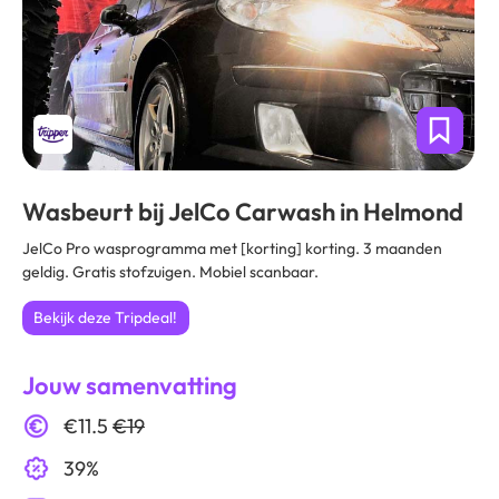
Wasbeurt bij JelCo Carwash in Helmond
JelCo Pro wasprogramma met [korting] korting. 3 maanden
geldig. Gratis stofzuigen. Mobiel scanbaar.
Bekijk deze Tripdeal!
Jouw samenvatting
€11.5
€19
39%