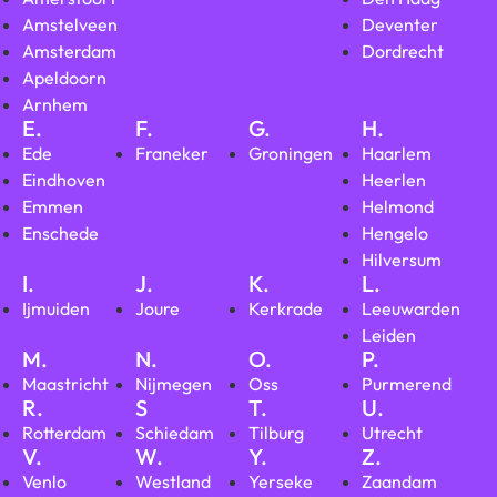
Amstelveen
Deventer
Amsterdam
Dordrecht
Apeldoorn
Arnhem
E.
F.
G.
H.
Ede
Franeker
Groningen
Haarlem
Eindhoven
Heerlen
Emmen
Helmond
Enschede
Hengelo
Hilversum
I.
J.
K.
L.
Ijmuiden
Joure
Kerkrade
Leeuwarden
Leiden
M.
N.
O.
P.
Maastricht
Nijmegen
Oss
Purmerend
R.
S
T.
U.
Rotterdam
Schiedam
Tilburg
Utrecht
V.
W.
Y.
Z.
Venlo
Westland
Yerseke
Zaandam