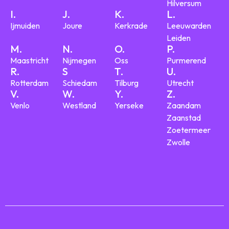
Hilversum
I.
J.
K.
L.
Ijmuiden
Joure
Kerkrade
Leeuwarden
Leiden
M.
N.
O.
P.
Maastricht
Nijmegen
Oss
Purmerend
R.
S
T.
U.
Rotterdam
Schiedam
Tilburg
Utrecht
V.
W.
Y.
Z.
Venlo
Westland
Yerseke
Zaandam
Zaanstad
Zoetermeer
Zwolle