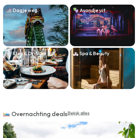
Dagje weg
Avondje uit
Eten & Drinken
Spa & Beauty
Overnachting deals
Bekijk alles