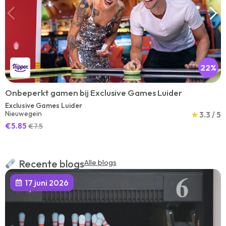
22%
Onbeperkt gamen bij Exclusive Games Luider
Exclusive Games Luider
Nieuwegein
★
3.3 / 5
€5.85
€7.5
Recente blogs
Alle blogs
17 juni 2026