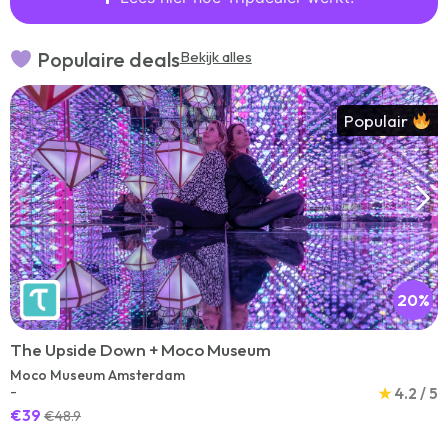
Populaire deals
Bekijk alles
Populair
20%
The Upside Down + Moco Museum
Moco Museum Amsterdam
-
★
4.2 / 5
€39
€48.9