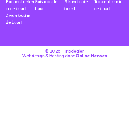
Pannenkoekenhuis
Sauna in de
Strand in de
Tuincentrum in
in de buurt
buurt
buurt
de buurt
Zwembad in
de buurt
© 2026 | Tripdealer
Webdesign & Hosting door
Online Heroes