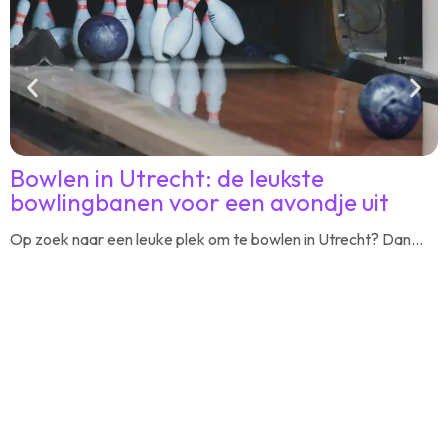
Bowlen in Utrecht: de leukste
bowlingbanen voor een avondje uit
u
Op zoek naar een leuke plek om te bowlen in Utrecht? Dan...
Z