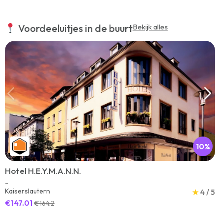
Voordeeluitjes in de buurt
Bekijk alles
10%
Hotel H.E.Y.M.A.N.N.
-
Kaiserslautern
★
4 / 5
€147.01
€164.2