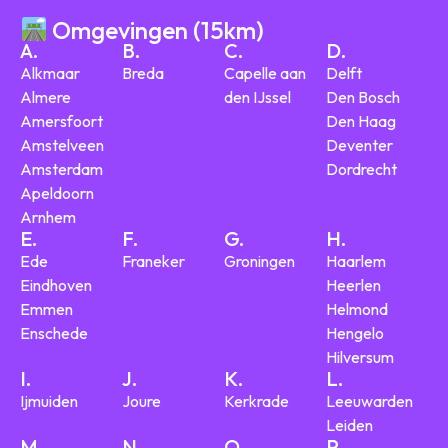
Omgevingen (15km)
A.
B.
C.
D.
Alkmaar
Breda
Capelle aan
Delft
Almere
den IJssel
Den Bosch
Amersfoort
Den Haag
Amstelveen
Deventer
Amsterdam
Dordrecht
Apeldoorn
Arnhem
E.
F.
G.
H.
Ede
Franeker
Groningen
Haarlem
Eindhoven
Heerlen
Emmen
Helmond
Enschede
Hengelo
Hilversum
I.
J.
K.
L.
Ijmuiden
Joure
Kerkrade
Leeuwarden
Leiden
M.
N.
O.
P.