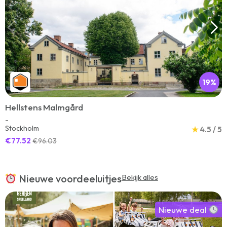
19%
Hellstens Malmgård
-
Stockholm
★
4.5 / 5
€77.52
€96.03
Nieuwe voordeeluitjes
Bekijk alles
Nieuwe deal