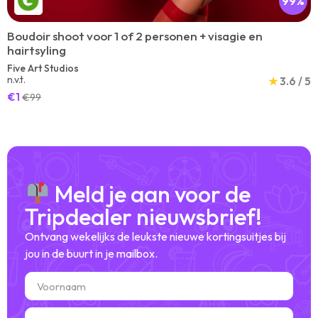
99%
Boudoir shoot voor 1 of 2 personen + visagie en
hairtsyling
Five Art Studios
n.v.t.
★
3.6 / 5
€1
€99
Meld je aan voor de
Tripdealer nieuwsbrief!
Ontvang wekelijks de leukste nieuwe kortingsuitjes bij
jou in de buurt in je mailbox.