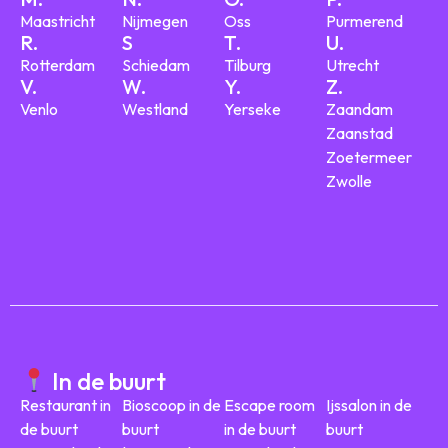
Maastricht
Nijmegen
Oss
Purmerend
R.
S
T.
U.
Rotterdam
Schiedam
Tilburg
Utrecht
V.
W.
Y.
Z.
Venlo
Westland
Yerseke
Zaandam
Zaanstad
Zoetermeer
Zwolle
In de buurt
Restaurant in
Bioscoop in de
Escape room
Ijssalon in de
de buurt
buurt
in de buurt
buurt