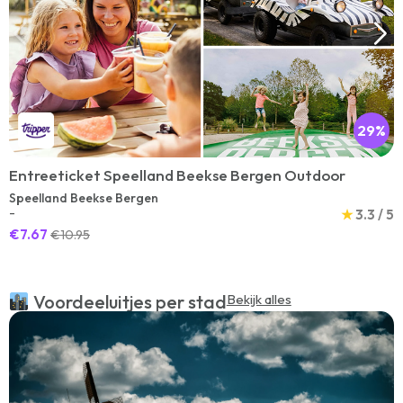
29%
Entreeticket Speelland Beekse Bergen Outdoor
Speelland Beekse Bergen
-
★
3.3 / 5
€7.67
€10.95
Voordeeluitjes per stad
Bekijk alles