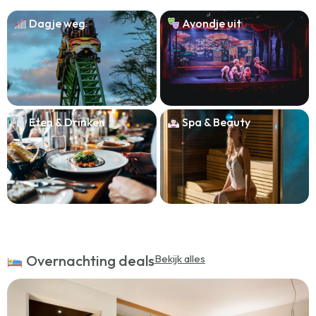
Dagje weg
Avondje uit
Eten & Drinken
Spa & Beauty
Overnachting deals
Bekijk alles