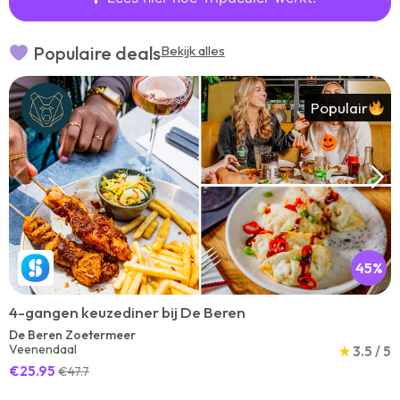
Populaire deals
Bekijk alles
Populair
45%
4-gangen keuzediner bij De Beren
De Beren Zoetermeer
Veenendaal
★
3.5 / 5
€25.95
€47.7