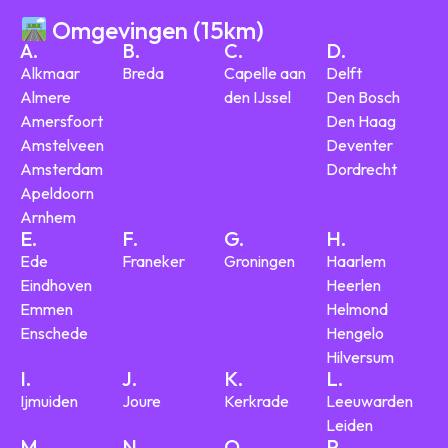
Omgevingen (15km)
A.
B.
C.
D.
Alkmaar
Breda
Capelle aan
Delft
Almere
den IJssel
Den Bosch
Amersfoort
Den Haag
Amstelveen
Deventer
Amsterdam
Dordrecht
Apeldoorn
Arnhem
E.
F.
G.
H.
Ede
Franeker
Groningen
Haarlem
Eindhoven
Heerlen
Emmen
Helmond
Enschede
Hengelo
Hilversum
I.
J.
K.
L.
Ijmuiden
Joure
Kerkrade
Leeuwarden
Leiden
M.
N.
O.
P.