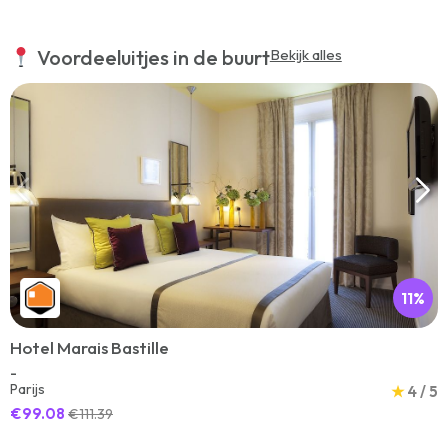
Voordeeluitjes in de buurt
Bekijk alles
11%
Hotel Marais Bastille
-
Parijs
★
4 / 5
€99.08
€111.39