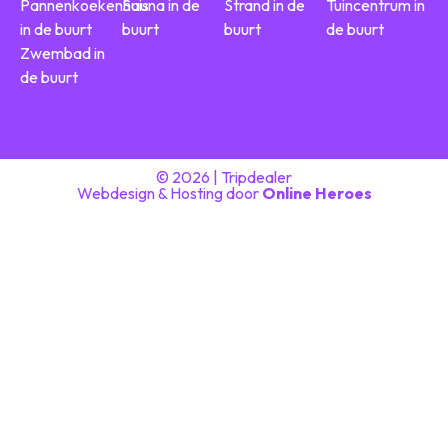
Pannenkoekenhuis
Sauna in de
Strand in de
Tuincentrum in
in de buurt
buurt
buurt
de buurt
Zwembad in
de buurt
© 2026 | Tripdealer
Webdesign & Hosting door
Online Heroes