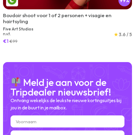
99%
Boudoir shoot voor 1 of 2 personen + visagie en
hairtsyling
Five Art Studios
n.v.t.
★
3.6 / 5
€1
€99
Meld je aan voor de
Tripdealer nieuwsbrief!
Ontvang wekelijks de leukste nieuwe kortingsuitjes bij
jou in de buurt in je mailbox.