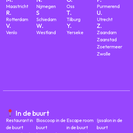
Maastricht
Nijmegen
Oss
Purmerend
R.
S
T.
U.
Rotterdam
Schiedam
Tilburg
Utrecht
V.
W.
Y.
Z.
Venlo
Westland
Yerseke
Zaandam
Zaanstad
Zoetermeer
Zwolle
In de buurt
Restaurant in
Bioscoop in de
Escape room
Ijssalon in de
de buurt
buurt
in de buurt
buurt