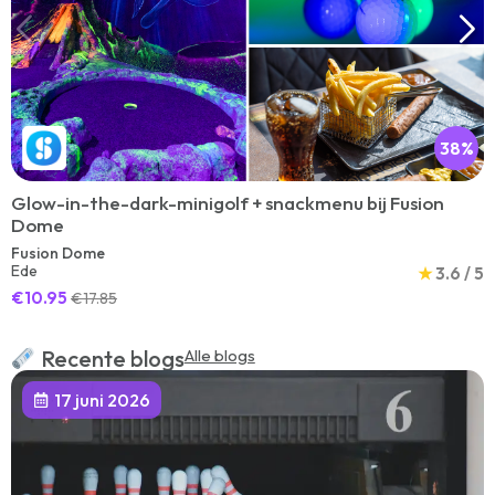
38%
Glow-in-the-dark-minigolf + snackmenu bij Fusion
Dome
Fusion Dome
Ede
★
3.6 / 5
€10.95
€17.85
Recente blogs
Alle blogs
17 juni 2026