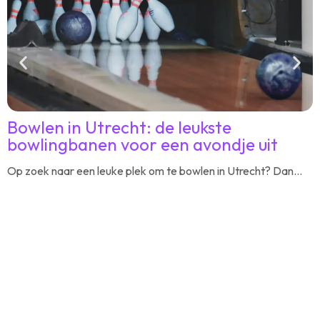
Bowlen in Utrecht: de leukste
bowlingbanen voor een avondje uit
u
Op zoek naar een leuke plek om te bowlen in Utrecht? Dan...
Z