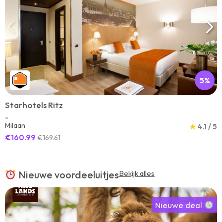
5%
Starhotels Ritz
-
Milaan
★
4.1 / 5
€160.99
€169.61
Nieuwe voordeeluitjes
Bekijk alles
Nieuwe deal