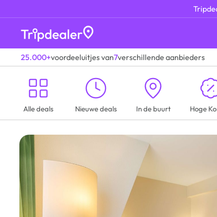
Tripdea
25.000+
voordeeluitjes van
7
verschillende aanbieders
Alle deals
Nieuwe deals
In de buurt
Hoge Ko