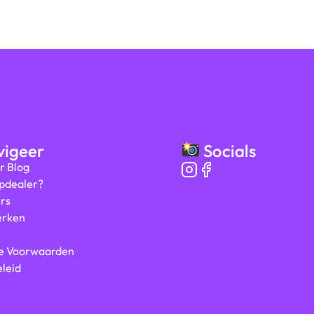
Bezoekers beoordelen ons me
igeer
Socials
r Blog
ipdealer?
rs
rken
e Voorwaarden
leid