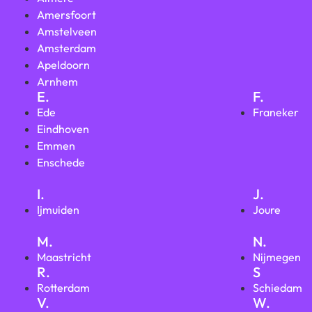
Amersfoort
Amstelveen
Amsterdam
Apeldoorn
Arnhem
E.
F.
Ede
Franeker
Eindhoven
Emmen
Enschede
I.
J.
Ijmuiden
Joure
M.
N.
Maastricht
Nijmegen
R.
S
Rotterdam
Schiedam
V.
W.