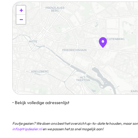
+
−
• Bekijk volledige adressenlijst
Rathausstraße 2, 10367, Berlijn, Duitsland
Foutje gezien? We doen ons best het overzicht up-to-date te houden, maar som
info@tripdealer.nl
en we passen het zo snel mogelijk aan!