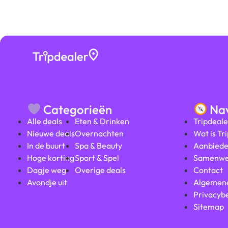
Categorieën
Nav
Alle deals
Eten & Drinken
Tripdeale
Nieuwe deals
Overnachten
Wat is Tr
In de buurt
Spa & Beauty
Aanbiede
Hoge korting
Sport & Spel
Samenwe
Dagje weg
Overige deals
Contact
Avondje uit
Algemen
Privacybe
Sitemap