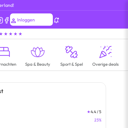
erland!
Inloggen
★ ★ ★ ★ ★
rnachten
Spa & Beauty
Sport & Spel
Overige deals
st
★
4.4 / 5
23%