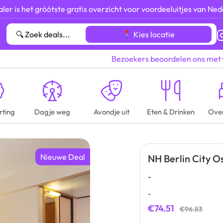
ler is het gróótste gratis overzicht voor voordeeluitjes van Ned
Kies locatie
Bezoekers beoordelen ons met
rting
Dagje weg
Avondje uit
Eten & Drinken
Ove
Nieuwe Deal
NH Berlin City O
-
-
€74.51
€96.83