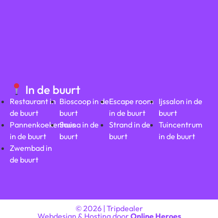
In de buurt
Restaurant in
Bioscoop in de
Escape room
Ijssalon in de
de buurt
buurt
in de buurt
buurt
Pannenkoekenhuis
Sauna in de
Strand in de
Tuincentrum
in de buurt
buurt
buurt
in de buurt
Zwembad in
de buurt
© 2026 | Tripdealer
Webdesign & Hosting door
Online Heroes