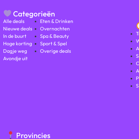
Categorieën
Alle deals
Eten & Drinken
Nieuwe deals
Overnachten
T
In de buurt
Spa & Beauty
W
Hoge korting
Sport & Spel
A
Dagje weg
Overige deals
S
Avondje uit
C
A
P
S
Provincies