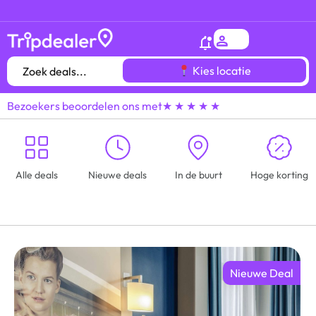
Het
gróótste voordeeluitjes overzicht
van heel
Kies locatie
Bezoekers beoordelen ons met
★ ★ ★ ★ ★
Alle deals
Nieuwe deals
In de buurt
Hoge korting
Nieuwe Deal