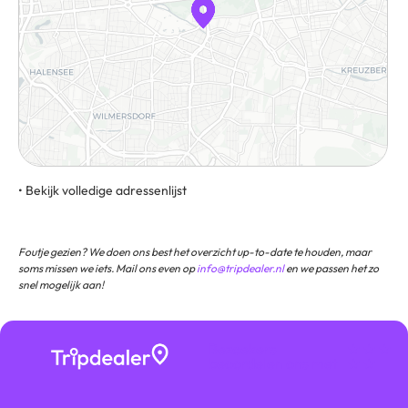
• Bekijk volledige adressenlijst
Corneliusstraße 3, 10787, Berlijn, Duitsland
Foutje gezien? We doen ons best het overzicht up-to-date te houden, maar
soms missen we iets. Mail ons even op
info@tripdealer.nl
en we passen het zo
snel mogelijk aan!
Bezoekers
★ ★ ★
beoordelen ons met
★ ★