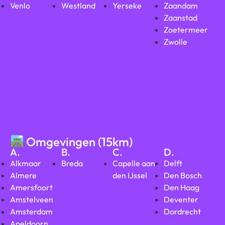
Venlo
Westland
Yerseke
Zaandam
Zaanstad
Zoetermeer
Zwolle
Omgevingen (15km)
A.
B.
C.
D.
Alkmaar
Breda
Capelle aan
Delft
Almere
den IJssel
Den Bosch
Amersfoort
Den Haag
Amstelveen
Deventer
Amsterdam
Dordrecht
Apeldoorn