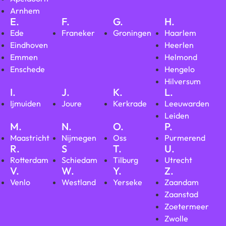
Arnhem
E.
F.
G.
H.
Ede
Franeker
Groningen
Haarlem
Eindhoven
Heerlen
Emmen
Helmond
Enschede
Hengelo
Hilversum
I.
J.
K.
L.
Ijmuiden
Joure
Kerkrade
Leeuwarden
Leiden
M.
N.
O.
P.
Maastricht
Nijmegen
Oss
Purmerend
R.
S
T.
U.
Rotterdam
Schiedam
Tilburg
Utrecht
V.
W.
Y.
Z.
Venlo
Westland
Yerseke
Zaandam
Zaanstad
Zoetermeer
Zwolle