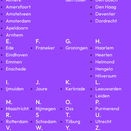
Amersfoort
Den Haag
Amstelveen
Deventer
Amsterdam
Dordrecht
Apeldoorn
Arnhem
E.
F.
G.
H.
Ede
Franeker
Groningen
Haarlem
Eindhoven
Heerlen
Emmen
Helmond
Enschede
Hengelo
Hilversum
I.
J.
K.
L.
Ijmuiden
Joure
Kerkrade
Leeuwarden
Leiden
M.
N.
O.
P.
Maastricht
Nijmegen
Oss
Purmerend
R.
S
T.
U.
Rotterdam
Schiedam
Tilburg
Utrecht
V.
W.
Y.
Z.