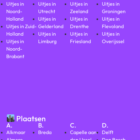
Uitjes in
Uitjes in
Uitjes in
Uitjes in
Noord-
Utrecht
Zeeland
Groningen
Holland
Uitjes in
Uitjes in
Uitjes in
Uitjes in Zuid-
Gelderland
Drenthe
Flevoland
Holland
Uitjes in
Uitjes in
Uitjes in
Uitjes in
Limburg
Friesland
Overijssel
Noord-
Brabant
Plaatsen
A.
B.
C.
D.
Alkmaar
Breda
Capelle aan
Delft
Almere
den IJssel
Den Bosch