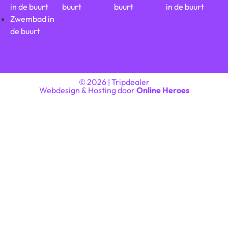
in de buurt
buurt
buurt
in de buurt
Zwembad in
de buurt
© 2026 | Tripdealer
Webdesign & Hosting door
Online Heroes