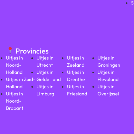
S
Provincies
Uitjes in
Uitjes in
Uitjes in
Uitjes in
Noord-
Utrecht
Zeeland
Groningen
Holland
Uitjes in
Uitjes in
Uitjes in
Uitjes in Zuid-
Gelderland
Drenthe
Flevoland
Holland
Uitjes in
Uitjes in
Uitjes in
Uitjes in
Limburg
Friesland
Overijssel
Noord-
Brabant