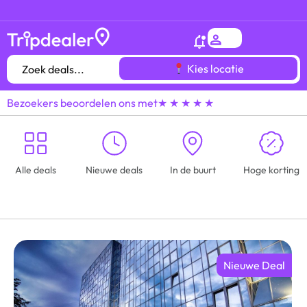
Het
gróótste voordeeluitjes overzicht
van heel
Kies locatie
Bezoekers beoordelen ons met
★ ★ ★ ★ ★
Alle deals
Nieuwe deals
In de buurt
Hoge korting
Nieuwe Deal