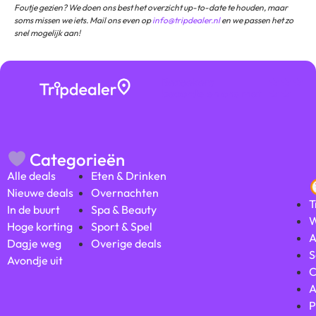
Foutje gezien? We doen ons best het overzicht up-to-date te houden, maar
soms missen we iets. Mail ons even op
info@tripdealer.nl
en we passen het zo
snel mogelijk aan!
Bezoekers
★ ★ ★
beoordelen ons met
★ ★
Categorieën
Alle deals
Eten & Drinken
Nieuwe deals
Overnachten
T
In de buurt
Spa & Beauty
W
Hoge korting
Sport & Spel
A
Dagje weg
Overige deals
S
Avondje uit
C
A
P