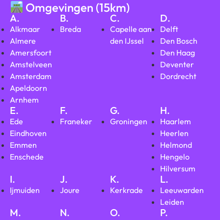
Omgevingen (15km)
A.
B.
C.
D.
Alkmaar
Breda
Capelle aan
Delft
Almere
den IJssel
Den Bosch
Amersfoort
Den Haag
Amstelveen
Deventer
Amsterdam
Dordrecht
Apeldoorn
Arnhem
E.
F.
G.
H.
Ede
Franeker
Groningen
Haarlem
Eindhoven
Heerlen
Emmen
Helmond
Enschede
Hengelo
Hilversum
I.
J.
K.
L.
Ijmuiden
Joure
Kerkrade
Leeuwarden
Leiden
M.
N.
O.
P.