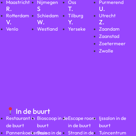
Maastricht
Nijmegen
Oss
Purmerend
R.
S
T.
U.
Rotterdam
Schiedam
Tilburg
Utrecht
V.
W.
Y.
Z.
Venlo
Westland
Yerseke
Zaandam
Zaanstad
Zoetermeer
Zwolle
In de buurt
Restaurant in
Bioscoop in de
Escape room
Ijssalon in de
de buurt
buurt
in de buurt
buurt
Pannenkoekenhuis
Sauna in de
Strand in de
Tuincentrum