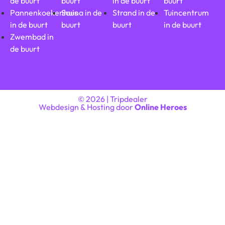
de buurt
buurt
in de buurt
buurt
Pannenkoekenhuis
Sauna in de
Strand in de
Tuincentrum
in de buurt
buurt
buurt
in de buurt
Zwembad in
de buurt
© 2026 | Tripdealer
Webdesign & Hosting door
Online Heroes