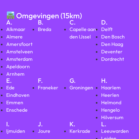
Omgevingen (15km)
A.
B.
C.
D.
Alkmaar
Breda
Capelle aan
Delft
Almere
den IJssel
Den Bosch
Amersfoort
Den Haag
Amstelveen
Deventer
Amsterdam
Dordrecht
Apeldoorn
Arnhem
E.
F.
G.
H.
Ede
Franeker
Groningen
Haarlem
Eindhoven
Heerlen
Emmen
Helmond
Enschede
Hengelo
Hilversum
I.
J.
K.
L.
Ijmuiden
Joure
Kerkrade
Leeuwarden
Leiden