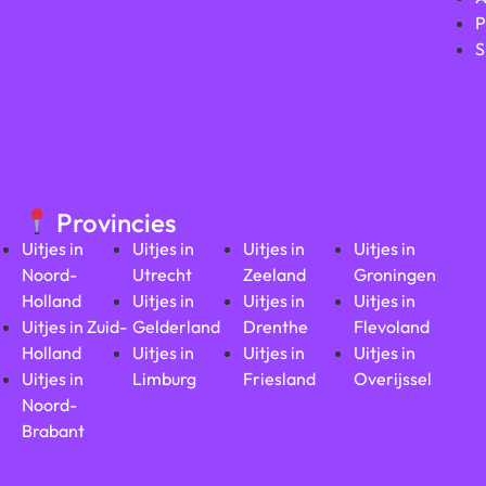
P
S
Provincies
Uitjes in
Uitjes in
Uitjes in
Uitjes in
Noord-
Utrecht
Zeeland
Groningen
Holland
Uitjes in
Uitjes in
Uitjes in
Uitjes in Zuid-
Gelderland
Drenthe
Flevoland
Holland
Uitjes in
Uitjes in
Uitjes in
Uitjes in
Limburg
Friesland
Overijssel
Noord-
Brabant