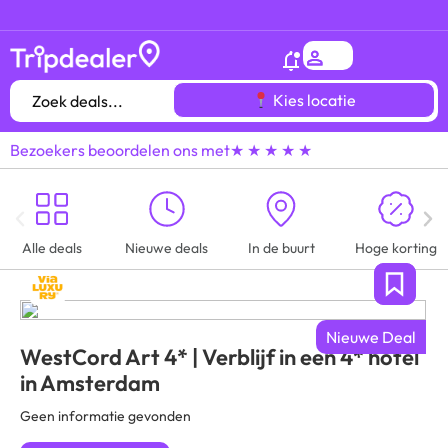
Het
gróótste voordeeluitjes overzicht
van heel
Kies locatie
Bezoekers beoordelen ons met
★ ★ ★ ★ ★
Alle deals
Nieuwe deals
In de buurt
Hoge korting
Nieuwe Deal
WestCord Art 4* | Verblijf in een 4* hotel
in Amsterdam
Geen informatie gevonden