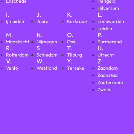
Enschede
Hengelo
Hilversum
I.
J.
K.
L.
Ijmuiden
Joure
Kerkrade
Leeuwarden
Leiden
M.
N.
O.
P.
Maastricht
Nijmegen
Oss
Purmerend
R.
S
T.
U.
Rotterdam
Schiedam
Tilburg
Utrecht
V.
W.
Y.
Z.
Venlo
Westland
Yerseke
Zaandam
Zaanstad
Zoetermeer
Zwolle