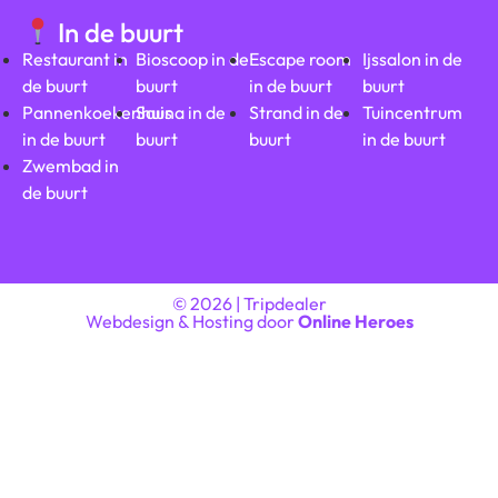
In de buurt
Restaurant in
Bioscoop in de
Escape room
Ijssalon in de
de buurt
buurt
in de buurt
buurt
Pannenkoekenhuis
Sauna in de
Strand in de
Tuincentrum
in de buurt
buurt
buurt
in de buurt
Zwembad in
de buurt
© 2026 | Tripdealer
Webdesign & Hosting door
Online Heroes