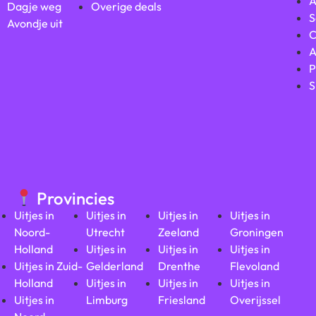
A
Dagje weg
Overige deals
S
Avondje uit
C
A
P
S
Provincies
Uitjes in
Uitjes in
Uitjes in
Uitjes in
Noord-
Utrecht
Zeeland
Groningen
Holland
Uitjes in
Uitjes in
Uitjes in
Uitjes in Zuid-
Gelderland
Drenthe
Flevoland
Holland
Uitjes in
Uitjes in
Uitjes in
Uitjes in
Limburg
Friesland
Overijssel