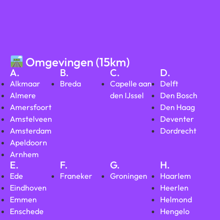
Omgevingen (15km)
A.
B.
C.
D.
Alkmaar
Breda
Capelle aan
Delft
Almere
den IJssel
Den Bosch
Amersfoort
Den Haag
Amstelveen
Deventer
Amsterdam
Dordrecht
Apeldoorn
Arnhem
E.
F.
G.
H.
Ede
Franeker
Groningen
Haarlem
Eindhoven
Heerlen
Emmen
Helmond
Enschede
Hengelo