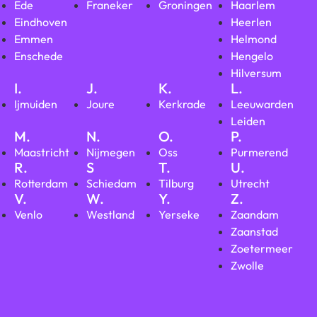
Ede
Franeker
Groningen
Haarlem
Eindhoven
Heerlen
Emmen
Helmond
Enschede
Hengelo
Hilversum
I.
J.
K.
L.
Ijmuiden
Joure
Kerkrade
Leeuwarden
Leiden
M.
N.
O.
P.
Maastricht
Nijmegen
Oss
Purmerend
R.
S
T.
U.
Rotterdam
Schiedam
Tilburg
Utrecht
V.
W.
Y.
Z.
Venlo
Westland
Yerseke
Zaandam
Zaanstad
Zoetermeer
Zwolle