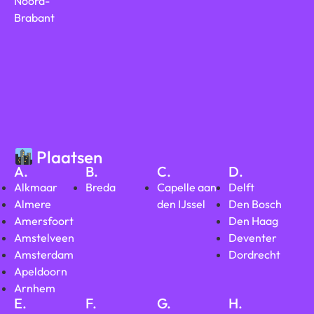
Noord-
Brabant
Plaatsen
A.
B.
C.
D.
Alkmaar
Breda
Capelle aan
Delft
Almere
den IJssel
Den Bosch
Amersfoort
Den Haag
Amstelveen
Deventer
Amsterdam
Dordrecht
Apeldoorn
Arnhem
E.
F.
G.
H.