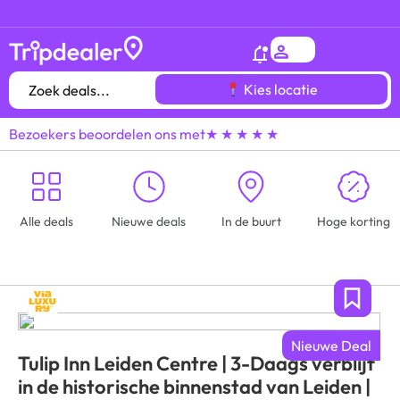
Het
gróótste voordeeluitjes overzicht
van heel
Kies locatie
Bezoekers beoordelen ons met
★ ★ ★ ★ ★
Alle deals
Nieuwe deals
In de buurt
Hoge korting
Nieuwe Deal
Tulip Inn Leiden Centre | 3-Daags verblijf
in de historische binnenstad van Leiden |