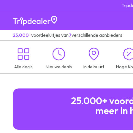
Tripd
25.000+
voordeeluitjes van
7
verschillende aanbieders
Alle deals
Nieuwe deals
In de buurt
Hoge Ko
25.000+ voorde
meer in 