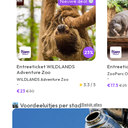
Nieuwe deal
23%
Entreeticket WILDLANDS
Entreeti
Adventure Zoo
ZooParc O
-
WILDLANDS Adventure Zoo
-
★
3.3 / 5
€17.5
€25
€23
€30
Voordeeluitjes per stad
Bekijk alles