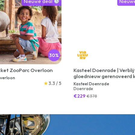
Nieuwe deal
Nieuw
30%
cket ZooParc Overloon
Kasteel Doenrade | Verblijf
gloednieuw gerenoveerd 
verloon
hotel in Zuid-Limburg | incl
★
3.3 / 5
Kasteel Doenrade
gangendiner
Doenrade
€229
€378