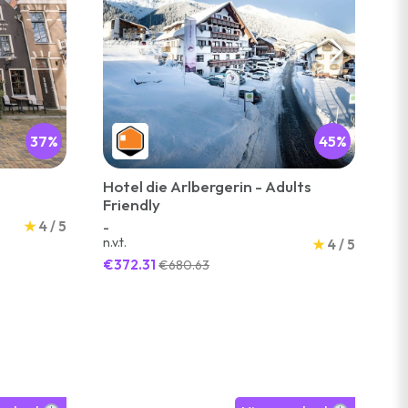
37%
45%
Hotel die Arlbergerin - Adults
Ho
Friendly
-
Me
★
4 / 5
-
n.v.t.
★
4 / 5
€
€372.31
€680.63