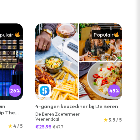
pulair
Populair
26%
45%
uin
4-gangen keuzediner bij De Beren
Su
ip The
Le
De Beren Zoetermeer
Veenendaal
★
3.5 / 5
Le
Le
★
4 / 5
€25.95
€47.7
€