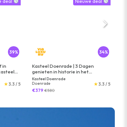
e deal
Nieuwe deal
39%
34%
 in
Kasteel Doenrade | 3 Dagen
Ov
kasteel
genieten in historie in het
bi
. 3-
Limburgse heuvelland | incl. 3-
me
Kasteel Doenrade
Pa
gangendiner
Doenrade
O
★
3.3 / 5
★
3.3 / 5
€379
€
€580