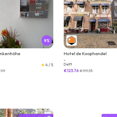
9%
ankenhöhe
Hotel de Koophandel
-
Delft
★
4 / 5
€123.76
119
€199.35