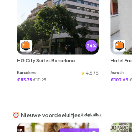
24%
HG City Suites Barcelona
Hotel Fr
-
-
Barcelona
Aurach
★
4.5 / 5
€83.78
€107.69
€111.25
€
Nieuwe voordeeluitjes
Bekijk alles