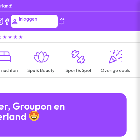
rland!
Inloggen
★ ★ ★ ★ ★
rnachten
Spa & Beauty
Sport & Spel
Overige deals
per, Groupon en
erland