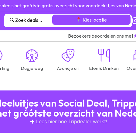
ealer is het gróótste gratis overzicht voor voordeeluitjes van Nede
Kies locatie
Bezoekers beoordelen ons met
rting
Dagje weg
Avondje uit
Eten & Drinken
Ove
eluitjes van Social Deal, Trip
het gróótste overzicht van Ned
Lees hier hoe Tripdealer werkt!