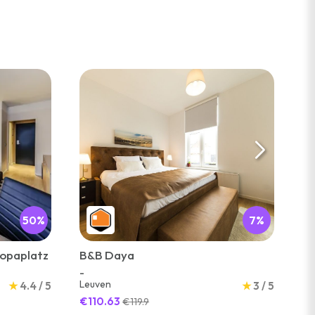
50%
7%
ropaplatz
B&B Daya
Ho
-
-
Leuven
Pr
★
4.4 / 5
★
3 / 5
€110.63
€4
€119.9