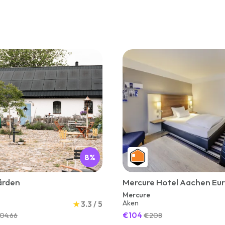
8%
ården
Mercure Hotel Aachen Eu
Mercure
Aken
★
3.3 / 5
€104
04.66
€208