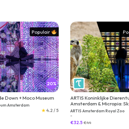
Populair
Po
20%
de Down + Moco Museum
ARTIS Koninklijke Dierent
Amsterdam & Micropia: Sk
eum Amsterdam
Line Entree Ticket
★
4.2 / 5
ARTIS Amsterdam Royal Zoo
-
€32.5
€44