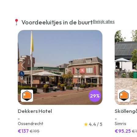
Voordeeluitjes in de buurt
Bekijk alles
29%
Dekkers Hotel
Skölleng
-
-
Ossendrecht
Simris
★
4.4 / 5
€137
€95.25
€195
€1