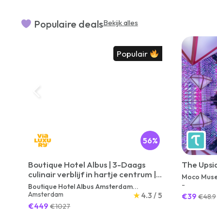
Populaire deals
Bekijk alles
Populair
56%
Boutique Hotel Albus | 3-Daags
The Upsi
culinair verblijf in hartje centrum |
Moco Mus
incl. 6-gangendiner (MICHELIN
-
Boutique Hotel Albus Amsterdam...
Gids)
Amsterdam
★
4.3 / 5
€39
€48.9
€449
€1027