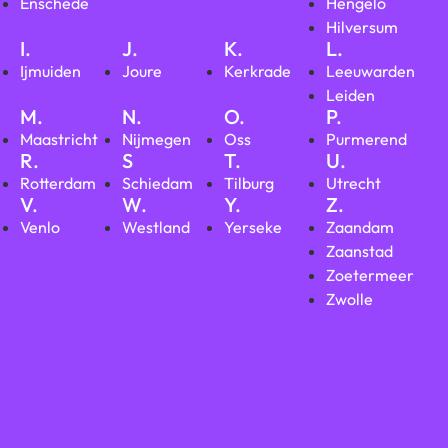
Enschede
Hengelo
Hilversum
I.
J.
K.
L.
Ijmuiden
Joure
Kerkrade
Leeuwarden
Leiden
M.
N.
O.
P.
Maastricht
Nijmegen
Oss
Purmerend
R.
S
T.
U.
Rotterdam
Schiedam
Tilburg
Utrecht
V.
W.
Y.
Z.
Venlo
Westland
Yerseke
Zaandam
Zaanstad
Zoetermeer
Zwolle