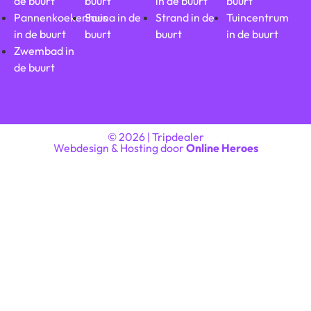
de buurt
buurt
in de buurt
buurt
Pannenkoekenhuis
Sauna in de
Strand in de
Tuincentrum
in de buurt
buurt
buurt
in de buurt
Zwembad in
de buurt
© 2026 | Tripdealer
Webdesign & Hosting door
Online Heroes