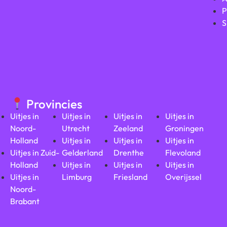
P
S
Provincies
Uitjes in
Uitjes in
Uitjes in
Uitjes in
Noord-
Utrecht
Zeeland
Groningen
Holland
Uitjes in
Uitjes in
Uitjes in
Uitjes in Zuid-
Gelderland
Drenthe
Flevoland
Holland
Uitjes in
Uitjes in
Uitjes in
Uitjes in
Limburg
Friesland
Overijssel
Noord-
Brabant