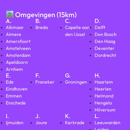
Omgevingen (15km)
A.
B.
C.
D.
Alkmaar
Breda
Capelle aan
Delft
Almere
den IJssel
Den Bosch
Amersfoort
Den Haag
Amstelveen
Deventer
Amsterdam
Dordrecht
Apeldoorn
Arnhem
E.
F.
G.
H.
Ede
Franeker
Groningen
Haarlem
Eindhoven
Heerlen
Emmen
Helmond
Enschede
Hengelo
Hilversum
I.
J.
K.
L.
Ijmuiden
Joure
Kerkrade
Leeuwarden
Leiden