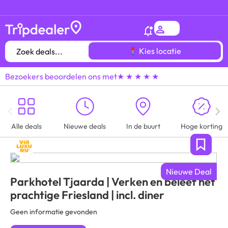
Het
gróótste voordeeluitjes overzicht
van heel
Kies locatie
Bezoekers beoordelen ons met
★ ★ ★ ★ ★
Alle deals
Nieuwe deals
In de buurt
Hoge korting
Nieuwe Deal
Parkhotel Tjaarda | Verken en beleef het
prachtige Friesland | incl. diner
Geen informatie gevonden