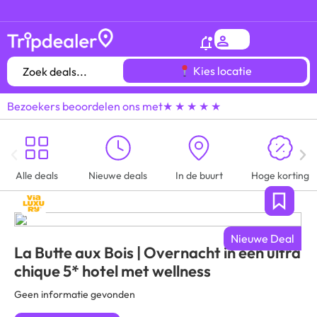
Het
gróótste voordeeluitjes overzicht
van heel
Kies locatie
Bezoekers beoordelen ons met
★ ★ ★ ★ ★
Alle deals
Nieuwe deals
In de buurt
Hoge korting
Nieuwe Deal
La Butte aux Bois | Overnacht in een ultra
chique 5* hotel met wellness
Geen informatie gevonden