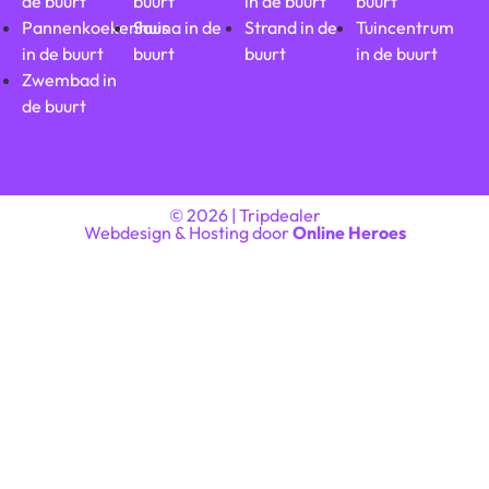
de buurt
buurt
in de buurt
buurt
Pannenkoekenhuis
Sauna in de
Strand in de
Tuincentrum
in de buurt
buurt
buurt
in de buurt
Zwembad in
de buurt
© 2026 | Tripdealer
Webdesign & Hosting door
Online Heroes