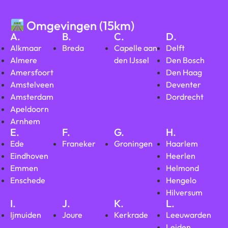
Omgevingen (15km)
A.
B.
C.
D.
Alkmaar
Breda
Capelle aan
Delft
Almere
den IJssel
Den Bosch
Amersfoort
Den Haag
Amstelveen
Deventer
Amsterdam
Dordrecht
Apeldoorn
Arnhem
E.
F.
G.
H.
Ede
Franeker
Groningen
Haarlem
Eindhoven
Heerlen
Emmen
Helmond
Enschede
Hengelo
Hilversum
I.
J.
K.
L.
Ijmuiden
Joure
Kerkrade
Leeuwarden
Leiden