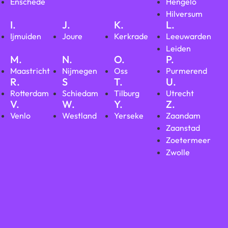
Enschede
Hengelo
Hilversum
I.
J.
K.
L.
Ijmuiden
Joure
Kerkrade
Leeuwarden
Leiden
M.
N.
O.
P.
Maastricht
Nijmegen
Oss
Purmerend
R.
S
T.
U.
Rotterdam
Schiedam
Tilburg
Utrecht
V.
W.
Y.
Z.
Venlo
Westland
Yerseke
Zaandam
Zaanstad
Zoetermeer
Zwolle