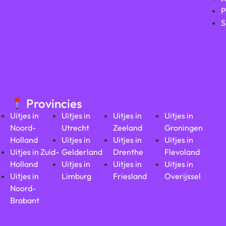
P
S
Provincies
Uitjes in
Uitjes in
Uitjes in
Uitjes in
Noord-
Utrecht
Zeeland
Groningen
Holland
Uitjes in
Uitjes in
Uitjes in
Uitjes in Zuid-
Gelderland
Drenthe
Flevoland
Holland
Uitjes in
Uitjes in
Uitjes in
Uitjes in
Limburg
Friesland
Overijssel
Noord-
Brabant