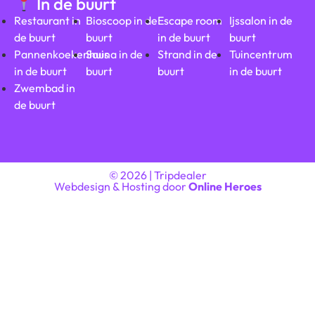
In de buurt
Restaurant in
Bioscoop in de
Escape room
Ijssalon in de
de buurt
buurt
in de buurt
buurt
Pannenkoekenhuis
Sauna in de
Strand in de
Tuincentrum
in de buurt
buurt
buurt
in de buurt
Zwembad in
de buurt
© 2026 | Tripdealer
Webdesign & Hosting door
Online Heroes