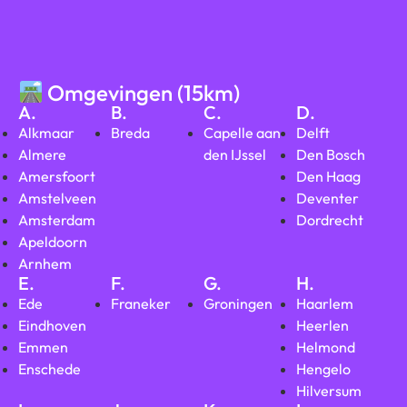
Omgevingen (15km)
A.
B.
C.
D.
Alkmaar
Breda
Capelle aan
Delft
Almere
den IJssel
Den Bosch
Amersfoort
Den Haag
Amstelveen
Deventer
Amsterdam
Dordrecht
Apeldoorn
Arnhem
E.
F.
G.
H.
Ede
Franeker
Groningen
Haarlem
Eindhoven
Heerlen
Emmen
Helmond
Enschede
Hengelo
Hilversum