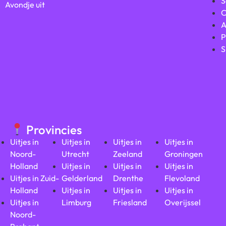
S
Avondje uit
C
A
P
S
Provincies
Uitjes in
Uitjes in
Uitjes in
Uitjes in
Noord-
Utrecht
Zeeland
Groningen
Holland
Uitjes in
Uitjes in
Uitjes in
Uitjes in Zuid-
Gelderland
Drenthe
Flevoland
Holland
Uitjes in
Uitjes in
Uitjes in
Uitjes in
Limburg
Friesland
Overijssel
Noord-