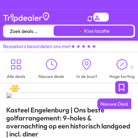
Het
gróótste voordeeluitjes overzicht
van heel
Kies locatie
Bezoekers beoordelen ons met
★ ★ ★ ★ ★
Alle deals
Nieuwe deals
In de buurt
Hoge korting
Nieuwe Deal
Kasteel Engelenburg | Ons beste
golfarrangement: 9-holes &
overnachting op een historisch landgoed
| incl. diner