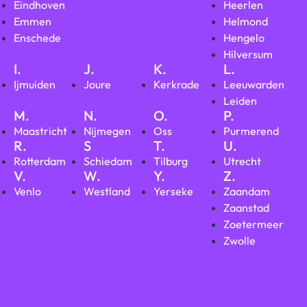
Eindhoven
Heerlen
Emmen
Helmond
Enschede
Hengelo
Hilversum
I.
J.
K.
L.
Ijmuiden
Joure
Kerkrade
Leeuwarden
Leiden
M.
N.
O.
P.
Maastricht
Nijmegen
Oss
Purmerend
R.
S
T.
U.
Rotterdam
Schiedam
Tilburg
Utrecht
V.
W.
Y.
Z.
Venlo
Westland
Yerseke
Zaandam
Zaanstad
Zoetermeer
Zwolle