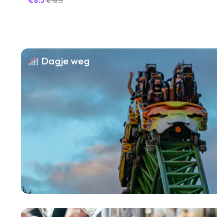
€8.5
€16.5
Dagje weg