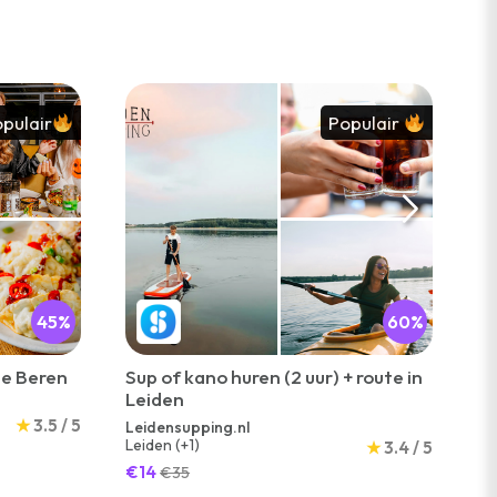
pulair
Populair
45%
60%
De Beren
Sup of kano huren (2 uur) + route in
Bo
Leiden
cu
in
★
3.5 / 5
Leidensupping.nl
Bo
Gi
Leiden (+1)
Am
★
3.4 / 5
€14
€
€35