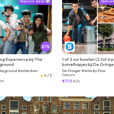
Nieuwe deal
Nieuw
27%
g Experience bij The
1 of 2 uur bowlen (2 tot 6 p
yground
borrelhapjes bij De Oring
Playground Amsterdam
De Oringer Marke by Flow
Odoorn
★
4 / 5
€17.5
.99
€33