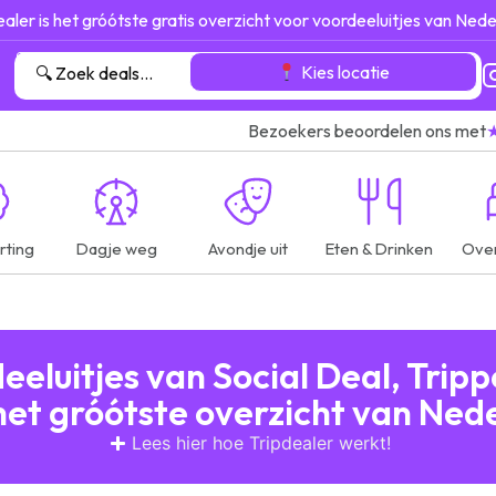
ealer is het gróótste gratis overzicht voor voordeeluitjes van Nede
Kies locatie
Bezoekers beoordelen ons met
rting
Dagje weg
Avondje uit
Eten & Drinken
Ove
eluitjes van Social Deal, Trip
het gróótste overzicht van Ned
Lees hier hoe Tripdealer werkt!