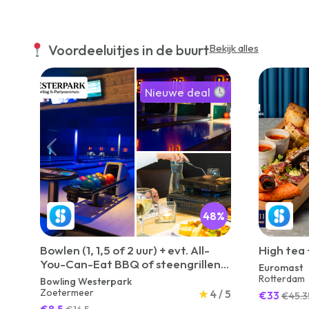
Voordeeluitjes in de buurt
Bekijk alles
Nieuwe deal
48%
Bowlen (1, 1,5 of 2 uur) + evt. All-
High tea 
You-Can-Eat BBQ of steengrillen
Euromast
bij Bowling Westerpark
Rotterdam
Bowling Westerpark
Zoetermeer
★
4 / 5
€33
€45.3