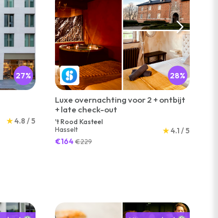
27%
28%
Luxe overnachting voor 2 + ontbijt
Ho
+ late check-out
-
Ná
★
4.8 / 5
't Rood Kasteel
Hasselt
★
4.1 / 5
€6
€164
€229