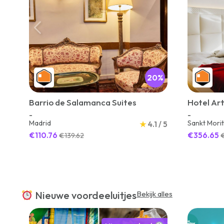
20%
Barrio de Salamanca Suites
Hotel Ar
-
-
Madrid
Sankt Mori
★
4.1 / 5
€110.76
€356.65
€139.62
Nieuwe voordeeluitjes
Bekijk alles