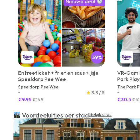
Nieuwe deal
39%
Entreeticket + friet en saus + ijsje
VR-Gamin
Speeldorp Pee Wee
Park Pla
Speeldorp Pee Wee
The Park 
-
-
★
3.3 / 5
€9.95
€30.5
€16.5
€41
Voordeeluitjes per stad
Bekijk alles