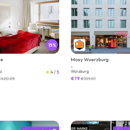
15%
te
Moxy Wuerzburg
-
tz
Würzburg
★
4 / 5
€79
€420.05
€109.01