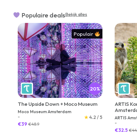
Populaire deals
Bekijk alles
Populair
20%
The Upside Down + Moco Museum
ARTIS Kon
Amsterda
Moco Museum Amsterdam
Line Entr
-
★
4.2 / 5
ARTIS Ams
-
€39
€48.9
€32.5
€4