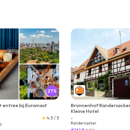
27%
+ entree bij Euromast
Brunnenhof Randersacker
Kleine Hotel
★
4.5 / 5
-
Randersacker
5