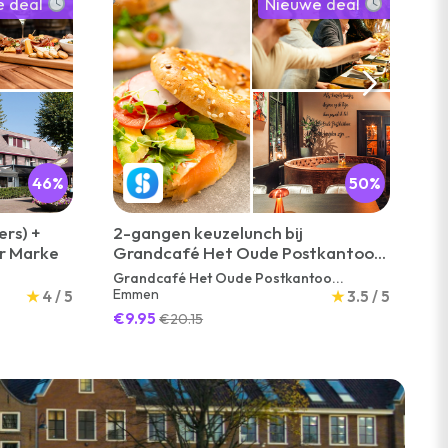
e deal
Nieuwe deal
46%
50%
ers) +
2-gangen keuzelunch bij
Hu
er Marke
Grandcafé Het Oude Postkantoor
Ca
in hartje Emmen
Grandcafé Het Oude Postkantoo...
Ca
Emmen
On
★
4 / 5
★
3.5 / 5
€9.95
€1
€20.15