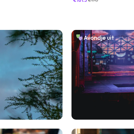
€161.5
€170
Avondje uit