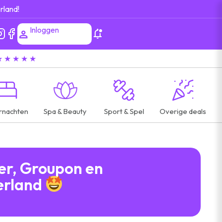
rland!
Inloggen
★ ★ ★ ★ ★
rnachten
Spa & Beauty
Sport & Spel
Overige deals
per, Groupon en
erland