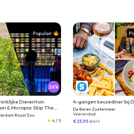
Populair
Po
26%
inklijke Dierentuin
4-gangen keuzediner bij 
m & Micropia: Skip The
De Beren Zoetermeer
ee Ticket
Veenendaal
terdam Royal Zoo
★
4 / 5
€25.95
€47.7
4