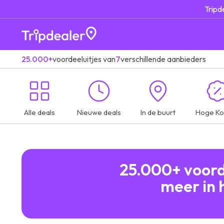
Tripd
25.000+
voordeeluitjes van
7
verschillende aanbieders
Alle deals
Nieuwe deals
In de buurt
Hoge Ko
25.000+ voorde
meer in 