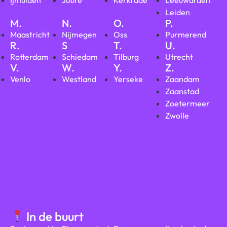
Ijmuiden
Joure
Kerkrade
Leeuwarden
Leiden
M.
N.
O.
P.
Maastricht
Nijmegen
Oss
Purmerend
R.
S
T.
U.
Rotterdam
Schiedam
Tilburg
Utrecht
V.
W.
Y.
Z.
Venlo
Westland
Yerseke
Zaandam
Zaanstad
Zoetermeer
Zwolle
In de buurt