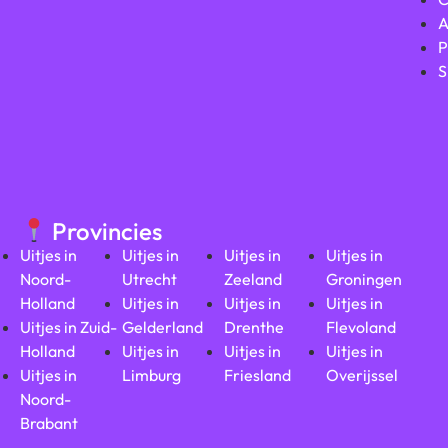
A
P
S
Provincies
Uitjes in
Uitjes in
Uitjes in
Uitjes in
Noord-
Utrecht
Zeeland
Groningen
Holland
Uitjes in
Uitjes in
Uitjes in
Uitjes in Zuid-
Gelderland
Drenthe
Flevoland
Holland
Uitjes in
Uitjes in
Uitjes in
Uitjes in
Limburg
Friesland
Overijssel
Noord-
Brabant