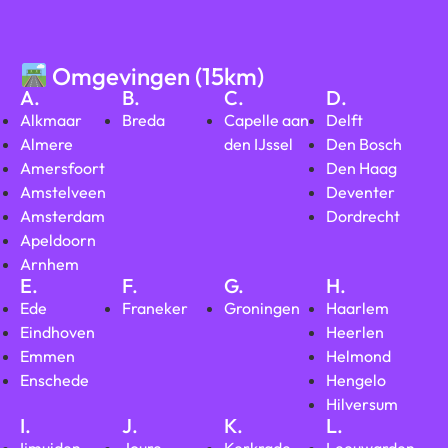
Omgevingen (15km)
A.
B.
C.
D.
Alkmaar
Breda
Capelle aan
Delft
Almere
den IJssel
Den Bosch
Amersfoort
Den Haag
Amstelveen
Deventer
Amsterdam
Dordrecht
Apeldoorn
Arnhem
E.
F.
G.
H.
Ede
Franeker
Groningen
Haarlem
Eindhoven
Heerlen
Emmen
Helmond
Enschede
Hengelo
Hilversum
I.
J.
K.
L.