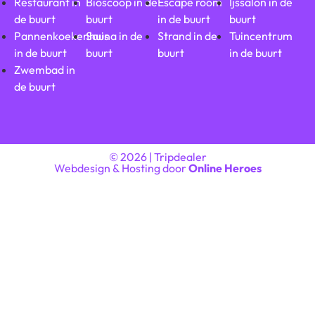
Restaurant in
Bioscoop in de
Escape room
Ijssalon in de
de buurt
buurt
in de buurt
buurt
Pannenkoekenhuis
Sauna in de
Strand in de
Tuincentrum
in de buurt
buurt
buurt
in de buurt
Zwembad in
de buurt
© 2026 | Tripdealer
Webdesign & Hosting door
Online Heroes