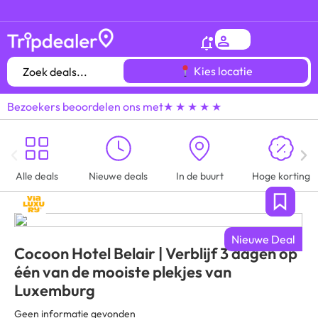
Het
gróótste voordeeluitjes overzicht
van heel
Kies locatie
Bezoekers beoordelen ons met
★ ★ ★ ★ ★
Alle deals
Nieuwe deals
In de buurt
Hoge korting
Nieuwe Deal
Cocoon Hotel Belair | Verblijf 3 dagen op
één van de mooiste plekjes van
Luxemburg
Geen informatie gevonden