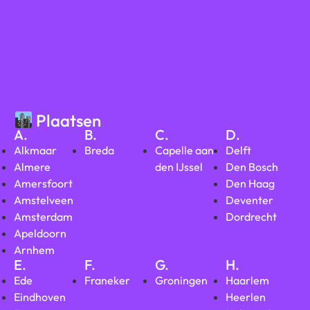
Plaatsen
A.
B.
C.
D.
Alkmaar
Breda
Capelle aan
Delft
Almere
den IJssel
Den Bosch
Amersfoort
Den Haag
Amstelveen
Deventer
Amsterdam
Dordrecht
Apeldoorn
Arnhem
E.
F.
G.
H.
Ede
Franeker
Groningen
Haarlem
Eindhoven
Heerlen