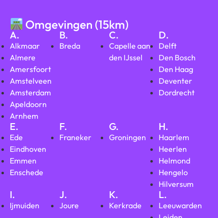
Omgevingen (15km)
A.
B.
C.
D.
Alkmaar
Breda
Capelle aan
Delft
Almere
den IJssel
Den Bosch
Amersfoort
Den Haag
Amstelveen
Deventer
Amsterdam
Dordrecht
Apeldoorn
Arnhem
E.
F.
G.
H.
Ede
Franeker
Groningen
Haarlem
Eindhoven
Heerlen
Emmen
Helmond
Enschede
Hengelo
Hilversum
I.
J.
K.
L.
Ijmuiden
Joure
Kerkrade
Leeuwarden
Leiden