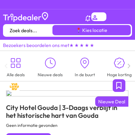
Het
gróótste voordeeluitjes overzicht
van heel
Kies locatie
Bezoekers beoordelen ons met
★ ★ ★ ★ ★
Alle deals
Nieuwe deals
In de buurt
Hoge korting
Nieuwe Deal
City Hotel Gouda | 3-Daags verblijf in
het historische hart van Gouda
Geen informatie gevonden