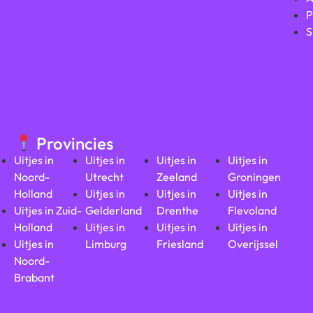
P
S
Provincies
Uitjes in
Uitjes in
Uitjes in
Uitjes in
Noord-
Utrecht
Zeeland
Groningen
Holland
Uitjes in
Uitjes in
Uitjes in
Uitjes in Zuid-
Gelderland
Drenthe
Flevoland
Holland
Uitjes in
Uitjes in
Uitjes in
Uitjes in
Limburg
Friesland
Overijssel
Noord-
Brabant