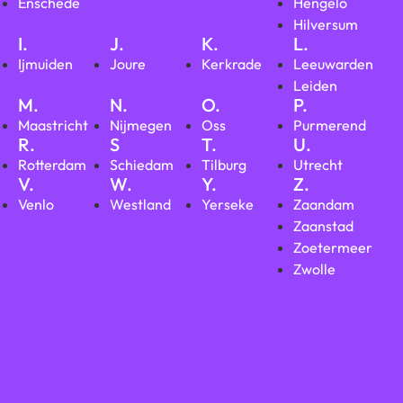
Enschede
Hengelo
Hilversum
I.
J.
K.
L.
Ijmuiden
Joure
Kerkrade
Leeuwarden
Leiden
M.
N.
O.
P.
Maastricht
Nijmegen
Oss
Purmerend
R.
S
T.
U.
Rotterdam
Schiedam
Tilburg
Utrecht
V.
W.
Y.
Z.
Venlo
Westland
Yerseke
Zaandam
Zaanstad
Zoetermeer
Zwolle