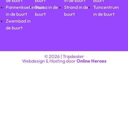
de buurt
buurt
in de buurt
buurt
Pannenkoekenhuis
Sauna in de
Strand in de
Tuincentrum
in de buurt
buurt
buurt
in de buurt
Zwembad in
de buurt
© 2026 | Tripdealer
Webdesign & Hosting door
Online Heroes