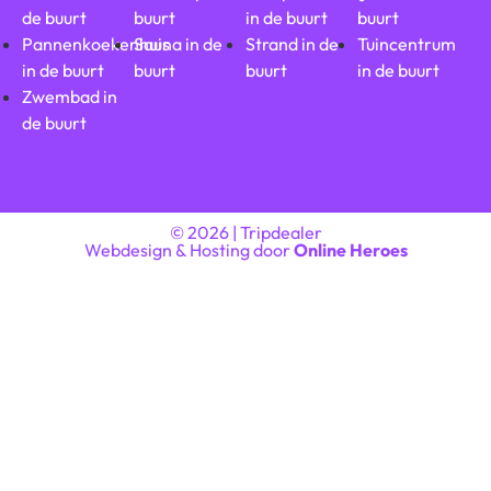
de buurt
buurt
in de buurt
buurt
Pannenkoekenhuis
Sauna in de
Strand in de
Tuincentrum
in de buurt
buurt
buurt
in de buurt
Zwembad in
de buurt
© 2026 | Tripdealer
Webdesign & Hosting door
Online Heroes