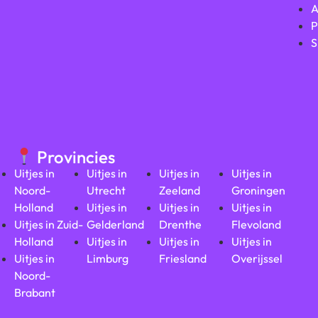
A
P
S
Provincies
Uitjes in
Uitjes in
Uitjes in
Uitjes in
Noord-
Utrecht
Zeeland
Groningen
Holland
Uitjes in
Uitjes in
Uitjes in
Uitjes in Zuid-
Gelderland
Drenthe
Flevoland
Holland
Uitjes in
Uitjes in
Uitjes in
Uitjes in
Limburg
Friesland
Overijssel
Noord-
Brabant