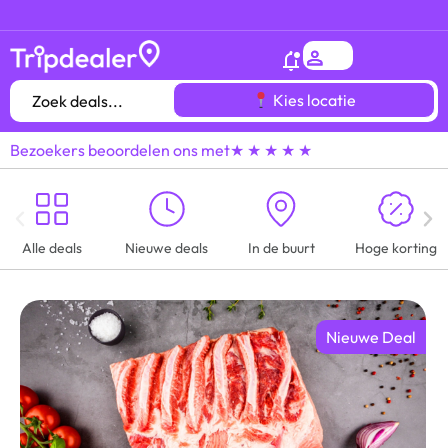
Het
gróótste voordeeluitjes overzicht
van heel
Kies locatie
Bezoekers beoordelen ons met
★ ★ ★ ★ ★
Alle deals
Nieuwe deals
In de buurt
Hoge korting
Nieuwe Deal