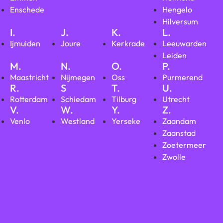
Enschede
Hengelo
Hilversum
I.
J.
K.
L.
Ijmuiden
Joure
Kerkrade
Leeuwarden
Leiden
M.
N.
O.
P.
Maastricht
Nijmegen
Oss
Purmerend
R.
S
T.
U.
Rotterdam
Schiedam
Tilburg
Utrecht
V.
W.
Y.
Z.
Venlo
Westland
Yerseke
Zaandam
Zaanstad
Zoetermeer
Zwolle