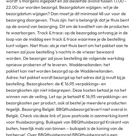
wordt 's morgens ingepakt en zal diezelfde avond tussen 17.00 -
22.00 uur worden bezorgd. Bezorgdatum wijzigen: wil je de
bezorgdatum wijzigen? Dan moet je dit minimaal 48 uur voor de
bezorging doorgeven. Thuis zijn: het is belangrijk dat je thuis bent
op de avond van bezorging. Dit om de kwaliteit van de producten
te waarborgen. Track & trace: op de bezorgdag ontvang je in de
loop van de middag een track & trace waarmee je de bestelling
kunt volgen. Niet thuis: als je niet thuis bent om het pakket aan te
nemen zal jouw bestelling 's nachts in de vriezer bewaard
worden. De bezorger zal jouw bestelling de volgende werkdag
opnieuw proberen af te leveren. Waddeneilanden: het
pakket kan niet worden bezorgd op de Waddeneilanden.
Adres: het pakket wordt bezorgd op het adres dat jij invult bij je
bestelling. Bezorgkosten: de € 16,95 verpakkings- en
bezorgkosten zijn niet inbegrepen. Deze kosten betaal je na het
winnen van de veiling. Let op: je betaalt € 16,95 verpakkings- en
bezorgkosten per product, ook al bestel je meerdere producten
tegelijk. Bezorging België: BBQthuisbezorgd levert niet overal in
België. Check via deze link of jouw postcode in aanmerking komt
voor thuisbezorging. Buikspek van BBQthuisbezorgd Krokant van
buiten, heerlijk mals van binnen – buikspek is de koning van de
barbecue! Over BBQthuisbezorgd BBQthuisbezorgd is een