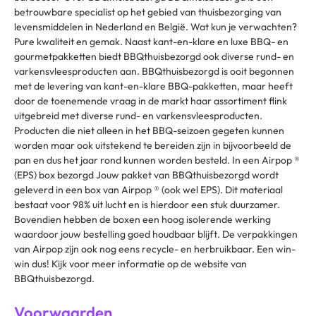
betrouwbare specialist op het gebied van thuisbezorging van
levensmiddelen in Nederland en België. Wat kun je verwachten?
Pure kwaliteit en gemak. Naast kant-en-klare en luxe BBQ- en
gourmetpakketten biedt BBQthuisbezorgd ook diverse rund- en
varkensvleesproducten aan. BBQthuisbezorgd is ooit begonnen
met de levering van kant-en-klare BBQ-pakketten, maar heeft
door de toenemende vraag in de markt haar assortiment flink
uitgebreid met diverse rund- en varkensvleesproducten.
Producten die niet alleen in het BBQ-seizoen gegeten kunnen
worden maar ook uitstekend te bereiden zijn in bijvoorbeeld de
pan en dus het jaar rond kunnen worden besteld. In een Airpop ®
(EPS) box bezorgd ‌Jouw pakket van BBQthuisbezorgd wordt
geleverd in een box van Airpop ® (ook wel EPS). Dit materiaal
bestaat voor 98% uit lucht en is hierdoor een stuk duurzamer.
Bovendien hebben de boxen een hoog isolerende werking
waardoor jouw bestelling goed houdbaar blijft. De verpakkingen
van Airpop zijn ook nog eens recycle- en herbruikbaar. Een win-
win dus! Kijk voor meer informatie op de website van
BBQthuisbezorgd.
Voorwaarden