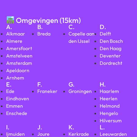
Omgevingen (15km)
A.
B.
C.
D.
Alkmaar
Breda
Capelle aan
Delft
Almere
den IJssel
Den Bosch
Amersfoort
Den Haag
Amstelveen
Deventer
Amsterdam
Dordrecht
Apeldoorn
Arnhem
E.
F.
G.
H.
Ede
Franeker
Groningen
Haarlem
Eindhoven
Heerlen
Emmen
Helmond
Enschede
Hengelo
Hilversum
I.
J.
K.
L.
Ijmuiden
Joure
Kerkrade
Leeuwarden