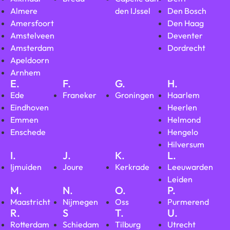
Almere
den IJssel
Den Bosch
Amersfoort
Den Haag
Amstelveen
Deventer
Amsterdam
Dordrecht
Apeldoorn
Arnhem
E.
F.
G.
H.
Ede
Franeker
Groningen
Haarlem
Eindhoven
Heerlen
Emmen
Helmond
Enschede
Hengelo
Hilversum
I.
J.
K.
L.
Ijmuiden
Joure
Kerkrade
Leeuwarden
Leiden
M.
N.
O.
P.
Maastricht
Nijmegen
Oss
Purmerend
R.
S
T.
U.
Rotterdam
Schiedam
Tilburg
Utrecht