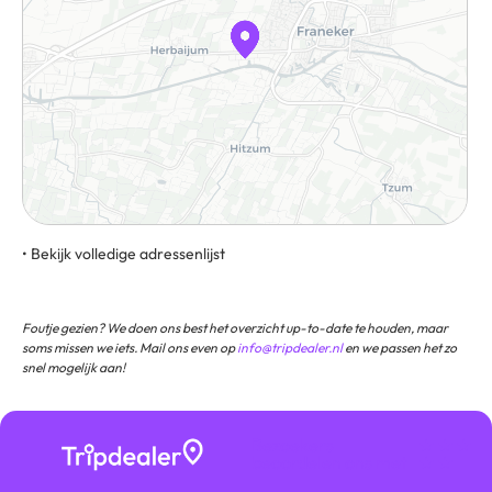
• Bekijk volledige adressenlijst
8801 PN Franeker Routebeschrijving
Foutje gezien? We doen ons best het overzicht up-to-date te houden, maar
soms missen we iets. Mail ons even op
info@tripdealer.nl
en we passen het zo
snel mogelijk aan!
Bezoekers
★ ★ ★
beoordelen ons met
★ ★