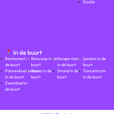
Zwolle
In de buurt
Restaurant in
Bioscoop in de
Escape room
Ijssalon in de
de buurt
buurt
in de buurt
buurt
Pannenkoekenhuis
Sauna in de
Strand in de
Tuincentrum
in de buurt
buurt
buurt
in de buurt
Zwembad in
de buurt