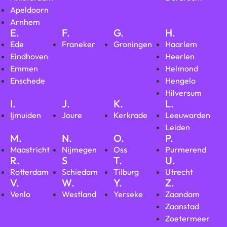
Apeldoorn
Arnhem
E.
F.
G.
H.
Ede
Franeker
Groningen
Haarlem
Eindhoven
Heerlen
Emmen
Helmond
Enschede
Hengelo
Hilversum
I.
J.
K.
L.
Ijmuiden
Joure
Kerkrade
Leeuwarden
Leiden
M.
N.
O.
P.
Maastricht
Nijmegen
Oss
Purmerend
R.
S
T.
U.
Rotterdam
Schiedam
Tilburg
Utrecht
V.
W.
Y.
Z.
Venlo
Westland
Yerseke
Zaandam
Zaanstad
Zoetermeer