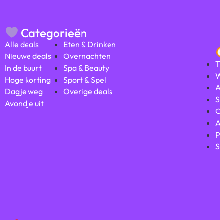
Categorieën
Alle deals
Eten & Drinken
Nieuwe deals
Overnachten
T
In de buurt
Spa & Beauty
W
Hoge korting
Sport & Spel
A
Dagje weg
Overige deals
S
Avondje uit
C
A
P
S