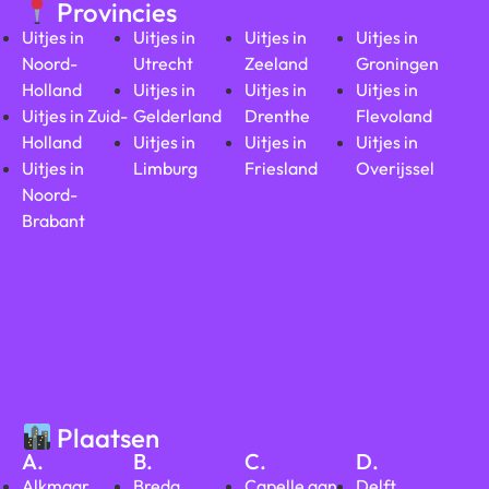
Provincies
Uitjes in
Uitjes in
Uitjes in
Uitjes in
Noord-
Utrecht
Zeeland
Groningen
Holland
Uitjes in
Uitjes in
Uitjes in
Uitjes in Zuid-
Gelderland
Drenthe
Flevoland
Holland
Uitjes in
Uitjes in
Uitjes in
Uitjes in
Limburg
Friesland
Overijssel
Noord-
Brabant
Plaatsen
A.
B.
C.
D.
Alkmaar
Breda
Capelle aan
Delft