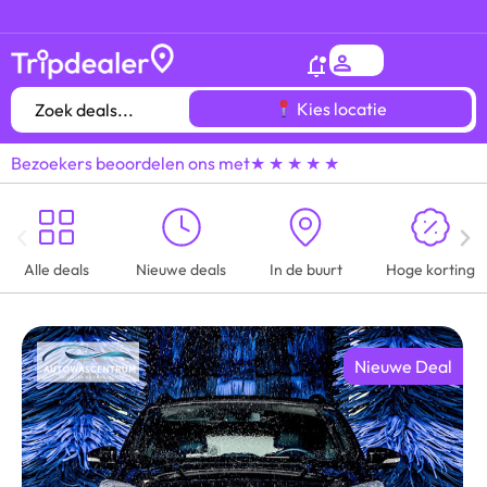
Het
gróótste voordeeluitjes overzicht
van heel
Kies locatie
Bezoekers beoordelen ons met
★ ★ ★ ★ ★
Alle deals
Nieuwe deals
In de buurt
Hoge korting
Nieuwe Deal