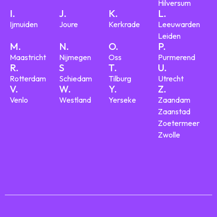
Hilversum
I.
J.
K.
L.
Ijmuiden
Joure
Kerkrade
Leeuwarden
Leiden
M.
N.
O.
P.
Maastricht
Nijmegen
Oss
Purmerend
R.
S
T.
U.
Rotterdam
Schiedam
Tilburg
Utrecht
V.
W.
Y.
Z.
Venlo
Westland
Yerseke
Zaandam
Zaanstad
Zoetermeer
Zwolle