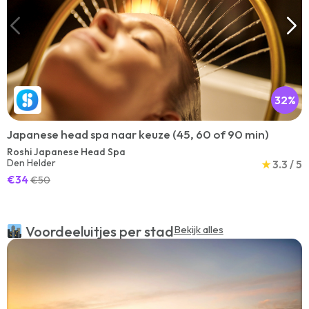
32%
Japanese head spa naar keuze (45, 60 of 90 min)
Roshi Japanese Head Spa
Den Helder
★
3.3 / 5
€34
€50
Voordeeluitjes per stad
Bekijk alles