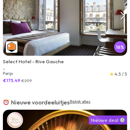
16%
Select Hotel - Rive Gauche
-
Parijs
★
4.5 / 5
€175.49
€209
Nieuwe voordeeluitjes
Bekijk alles
Nieuwe deal