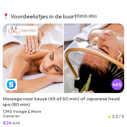
Voordeeluitjes in de buurt
Bekijk alles
46%
Massage naar keuze (45 of 60 min) of Japanese head
spa (80 min)
CMG Visagie & More
Gameren
★
3.5 / 5
€24
€45