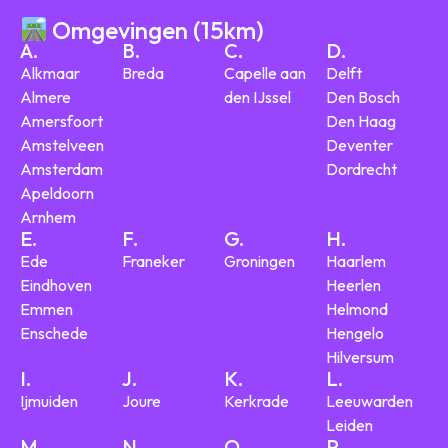
Omgevingen (15km)
A.
B.
C.
D.
Alkmaar
Breda
Capelle aan
Delft
Almere
den IJssel
Den Bosch
Amersfoort
Den Haag
Amstelveen
Deventer
Amsterdam
Dordrecht
Apeldoorn
Arnhem
E.
F.
G.
H.
Ede
Franeker
Groningen
Haarlem
Eindhoven
Heerlen
Emmen
Helmond
Enschede
Hengelo
Hilversum
I.
J.
K.
L.
Ijmuiden
Joure
Kerkrade
Leeuwarden
Leiden
M.
N.
O.
P.