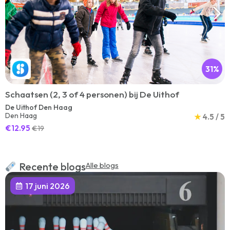
31%
Schaatsen (2, 3 of 4 personen) bij De Uithof
De Uithof Den Haag
Den Haag
★
4.5 / 5
€12.95
€19
Recente blogs
Alle blogs
17 juni 2026