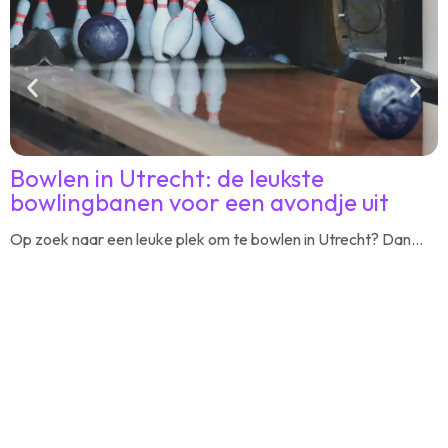
Bowlen in Utrecht: de leukste
bowlingbanen voor een avondje uit
u
Op zoek naar een leuke plek om te bowlen in Utrecht? Dan...
Z