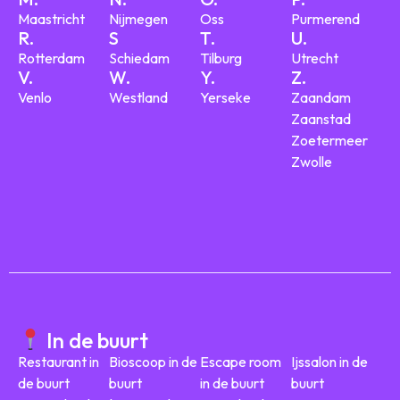
Maastricht
Nijmegen
Oss
Purmerend
R.
S
T.
U.
Rotterdam
Schiedam
Tilburg
Utrecht
V.
W.
Y.
Z.
Venlo
Westland
Yerseke
Zaandam
Zaanstad
Zoetermeer
Zwolle
In de buurt
Restaurant in
Bioscoop in de
Escape room
Ijssalon in de
de buurt
buurt
in de buurt
buurt