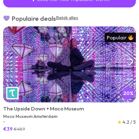
Populaire deals
Bekijk alles
Populair
20%
The Upside Down + Moco Museum
Moco Museum Amsterdam
-
★
4.2 / 5
€39
€48.9