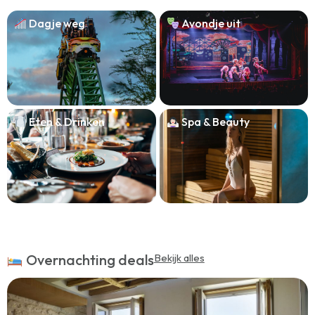
Dagje weg
Avondje uit
Eten & Drinken
Spa & Beauty
Overnachting deals
Bekijk alles