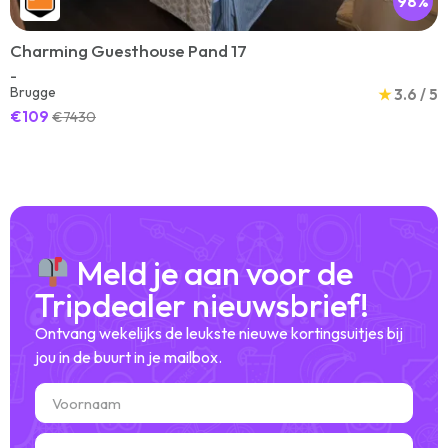
98%
Charming Guesthouse Pand 17
-
Brugge
★
3.6 / 5
€109
€7430
Meld je aan voor de
Tripdealer nieuwsbrief!
Ontvang wekelijks de leukste nieuwe kortingsuitjes bij
jou in de buurt in je mailbox.