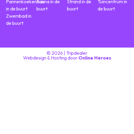
Pannenkoekenhuis
Sauna in de
Strand in de
Tuincentrum in
in de buurt
buurt
buurt
de buurt
Zwembad in
de buurt
© 2026 | Tripdealer
Webdesign & Hosting door
Online Heroes