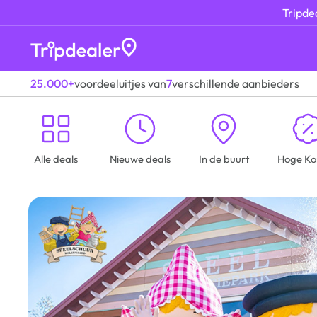
Tripdea
25.000+
voordeeluitjes van
7
verschillende aanbieders
Alle deals
Nieuwe deals
In de buurt
Hoge Ko