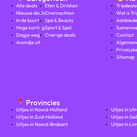
Alle deals
Eten & Drinken
Tripdeale
Nieuwe deals
Overnachten
Wat is Tr
In de buurt
Spa & Beauty
Aanbiede
Hoge korting
Sport & Spel
Samenwe
Dagje weg
Overige deals
Contact
Avondje uit
Algemen
Privacybe
Sitemap
Provincies
Uitjes in Noord-Holland
Uitjes in Ut
Uitjes in Zuid-Holland
Uitjes in Ge
Uitjes in Noord-Brabant
Uitjes in Li