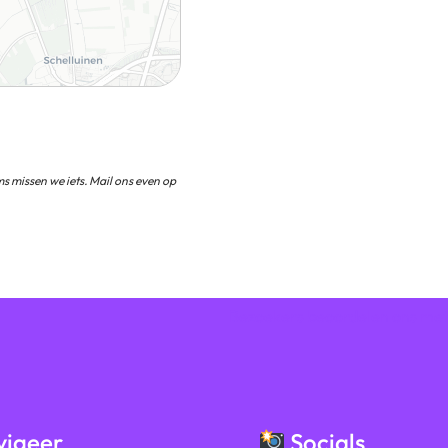
s missen we iets. Mail ons even op
Bezoekers beoordelen ons me
igeer
Socials