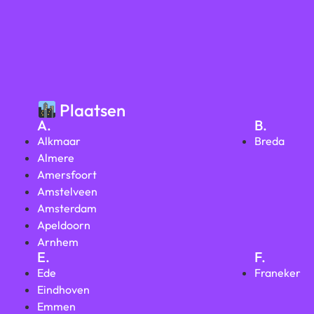
Plaatsen
A.
B.
Alkmaar
Breda
Almere
Amersfoort
Amstelveen
Amsterdam
Apeldoorn
Arnhem
E.
F.
Ede
Franeker
Eindhoven
Emmen