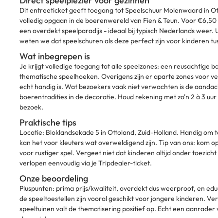
Direct speelplezier voor gezinnen
Dit entreeticket geeft toegang tot Speelschuur Molenwaard in O
volledig opgaan in de boerenwereld van Fien & Teun. Voor €6,50 
een overdekt speelparadijs - ideaal bij typisch Nederlands weer. U
weten we dat speelschuren als deze perfect zijn voor kinderen tus
Wat inbegrepen is
Je krijgt volledige toegang tot alle speelzones: een reusachtige b
thematische speelhoeken. Overigens zijn er aparte zones voor ver
echt handig is. Wat bezoekers vaak niet verwachten is de aandac
boerentradities in de decoratie. Houd rekening met zo'n 2 à 3 uur 
bezoek.
Praktische tips
Locatie: Bloklandsekade 5 in Ottoland, Zuid-Holland. Handig om 
kan het voor kleuters wat overweldigend zijn. Tip van ons: kom
voor rustiger spel. Vergeet niet dat kinderen altijd onder toezich
verlopen eenvoudig via je Tripdealer-ticket.
Onze beoordeling
Pluspunten: prima prijs/kwaliteit, overdekt dus weerproof, en ed
de speeltoestellen zijn vooral geschikt voor jongere kinderen. V
speeltuinen valt de thematisering positief op. Echt een aanrader