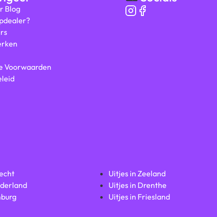
r Blog
ipdealer?
rs
rken
e Voorwaarden
leid
recht
Uitjes in Zeeland
lderland
Uitjes in Drenthe
mburg
Uitjes in Friesland