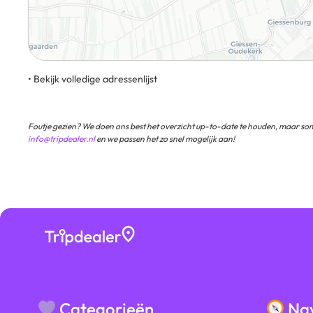
• Bekijk volledige adressenlijst
Bloklandsekade 5 2975 LA Ottoland
Foutje gezien? We doen ons best het overzicht up-to-date te houden, maar som
info@tripdealer.nl
en we passen het zo snel mogelijk aan!
Categorieën
Nav