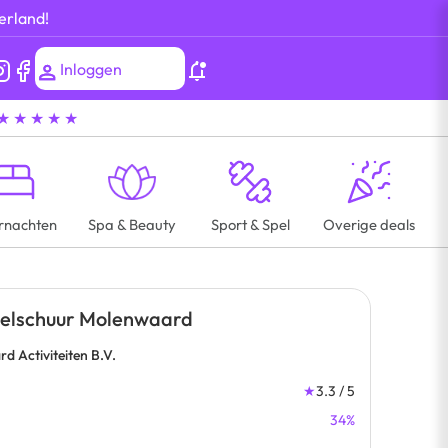
erland!
Inloggen
★ ★ ★ ★ ★
rnachten
Spa & Beauty
Sport & Spel
Overige deals
eelschuur Molenwaard
 Activiteiten B.V.
★
3.3 / 5
34%