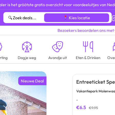
ler is het gróótste gratis overzicht voor voordeeluitjes van Ned
Kies locatie
Bezoekers beoordelen ons met
rting
Dagje weg
Avondje uit
Eten & Drinken
Ove
Nieuwe Deal
Entreeticket Sp
Vakantiepark Molenwaard
-
€6.5
€9.95