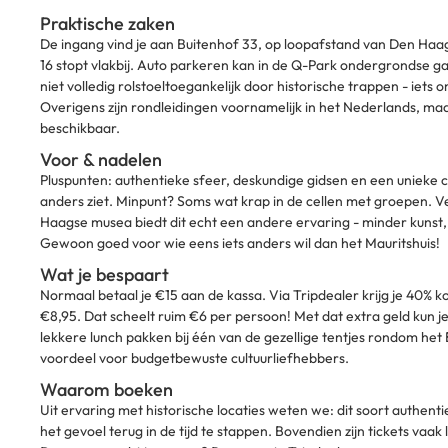
Praktische zaken
De ingang vind je aan Buitenhof 33, op loopafstand van Den Haag
16 stopt vlakbij. Auto parkeren kan in de Q-Park ondergrondse g
niet volledig rolstoeltoegankelijk door historische trappen - iet
Overigens zijn rondleidingen voornamelijk in het Nederlands, maa
beschikbaar.
Voor & nadelen
Pluspunten: authentieke sfeer, deskundige gidsen en een unieke co
anders ziet. Minpunt? Soms wat krap in de cellen met groepen. 
Haagse musea biedt dit echt een andere ervaring - minder kunst, m
Gewoon goed voor wie eens iets anders wil dan het Mauritshuis!
Wat je bespaart
Normaal betaal je €15 aan de kassa. Via Tripdealer krijg je 40% ko
€8,95. Dat scheelt ruim €6 per persoon! Met dat extra geld kun j
lekkere lunch pakken bij één van de gezellige tentjes rondom het
voordeel voor budgetbewuste cultuurliefhebbers.
Waarom boeken
Uit ervaring met historische locaties weten we: dit soort authent
het gevoel terug in de tijd te stappen. Bovendien zijn tickets vaak l