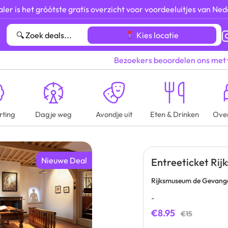
ler is het gróótste gratis overzicht voor voordeeluitjes van Ned
Kies locatie
Bezoekers beoordelen ons met
rting
Dagje weg
Avondje uit
Eten & Drinken
Ove
Nieuwe Deal
Entreeticket Ri
Rijksmuseum de Gevang
-
€8.95
€15