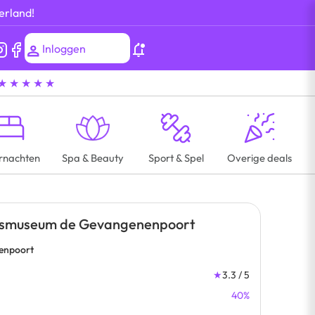
erland!
Inloggen
★ ★ ★ ★ ★
rnachten
Spa & Beauty
Sport & Spel
Overige deals
jksmuseum de Gevangenenpoort
enpoort
★
3.3 / 5
40%