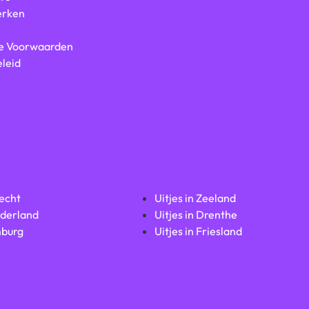
rken
e Voorwaarden
leid
recht
Uitjes in Zeeland
lderland
Uitjes in Drenthe
mburg
Uitjes in Friesland