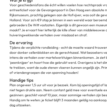
Wat je krijgt
Voor geschiedenisfans die écht willen voelen hoe rechtspraak vro
entreeticket voor de Gevangenpoort in Den Haag een absolute mu
Rijksmuseum, prachtig gelegen aan de Hofvijver, was ooit de gev
Holland. Voor zo'n €9 stap je binnen in een wereld waar beroem
gebroeders De Witt vastzaten. Eigenlijk is dit gewoon een museu
maakt? Je ervaart hier letterlijk de kille sfeer van middeleeuwse 
huiveringwekkende verhalen over misdaad en straf.
De ervaring
Tijdens de verplichte rondleiding - echt de moeite waard trouwe
door donker cellenblokken en de gerechtszaal. Wat bezoekers v
intens de verhalen over martelwerktuigen binnenkomen. Je ziet 
'peenknijper' en hoort hoe die gebruikt werd. Overigens is het s
te trekken, want de oude stenen vloeren kunnen ongelijk zijn. Pr
of vriendengroepen die van spanning houden!
Handige tips
Plan ongeveer 1,5 uur uit voor je bezoek. Kom bij openingstijd of l
niet tegen drukte aan. Neem contant geld mee voor eventuele ext
gezinnen: geschikt vanaf 10 jaar, maar sommige verhalen zijn best
Handig om te weten: je ticket blijft 3 maanden geldig na aankoop,
dag uitzoeken.