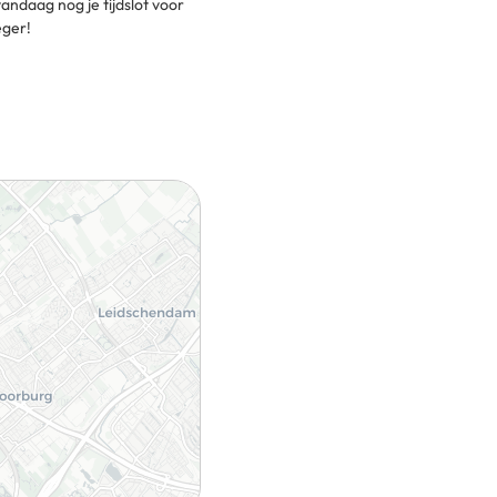
andaag nog je tijdslot voor
eger!