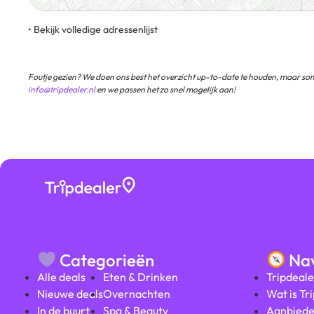
• Bekijk volledige adressenlijst
Buitenhof 33 2513 AH 's-Gravenhage
Foutje gezien? We doen ons best het overzicht up-to-date te houden, maar som
info@tripdealer.nl
en we passen het zo snel mogelijk aan!
Categorieën
Nav
Alle deals
Eten & Drinken
Tripdeale
Nieuwe deals
Overnachten
Wat is Tr
In de buurt
Spa & Beauty
Aanbiede