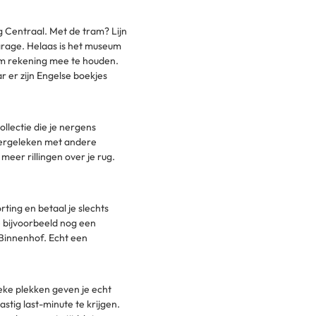
 Centraal. Met de tram? Lijn
arage. Helaas is het museum
s om rekening mee te houden.
r er zijn Engelse boekjes
llectie die je nergens
Vergeleken met andere
eer rillingen over je rug.
rting en betaal je slechts
e bijvoorbeeld nog een
 Binnenhof. Echt een
ieke plekken geven je echt
astig last-minute te krijgen.