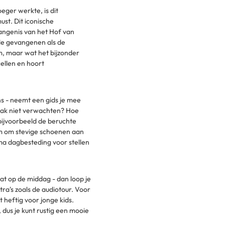
eger werkte, is dit
st. Dit iconische
angenis van het Hof van
de gevangenen als de
m, maar wat het bijzonder
cellen en hoort
ns - neemt een gids je mee
aak niet verwachten? Hoe
bijvoorbeeld de beruchte
lim om stevige schoenen aan
ima dagbesteding voor stellen
aat op de middag - dan loop je
ra's zoals de audiotour. Voor
 heftig voor jonge kids.
 dus je kunt rustig een mooie