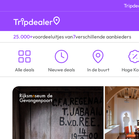
Tripdea
25.000+
voordeeluitjes van
7
verschillende aanbieders
Alle deals
Nieuwe deals
In de buurt
Hoge Ko