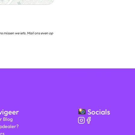
s missen we iets. Mail ons even op
Bezoekers beoordelen ons me
igeer
Socials
r Blog
ipdealer?
rs