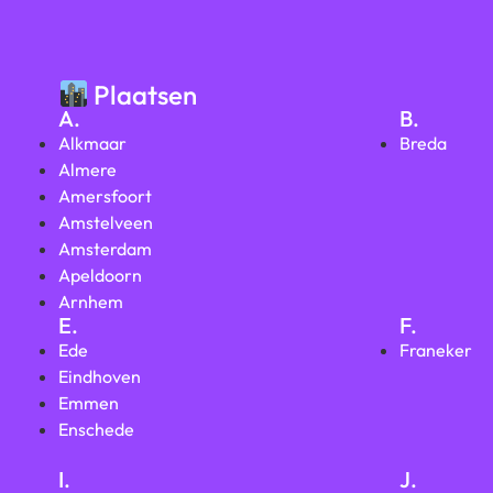
Plaatsen
A.
B.
Alkmaar
Breda
Almere
Amersfoort
Amstelveen
Amsterdam
Apeldoorn
Arnhem
E.
F.
Ede
Franeker
Eindhoven
Emmen
Enschede
I.
J.