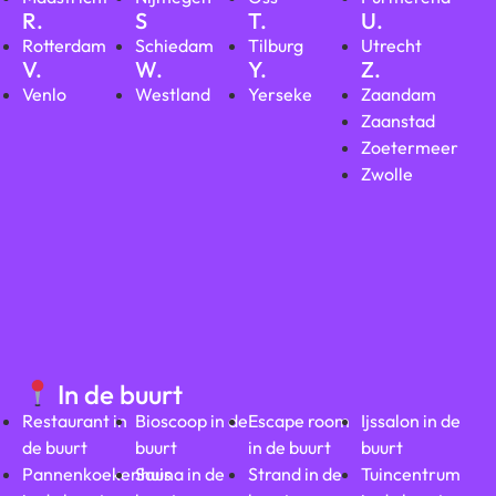
R.
S
T.
U.
Rotterdam
Schiedam
Tilburg
Utrecht
V.
W.
Y.
Z.
Venlo
Westland
Yerseke
Zaandam
Zaanstad
Zoetermeer
Zwolle
In de buurt
Restaurant in
Bioscoop in de
Escape room
Ijssalon in de
de buurt
buurt
in de buurt
buurt
Pannenkoekenhuis
Sauna in de
Strand in de
Tuincentrum