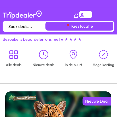
Het
gróótste voordeeluitjes overzicht
van heel
Kies locatie
Bezoekers beoordelen ons met
★ ★ ★ ★ ★
Alle deals
Nieuwe deals
In de buurt
Hoge korting
Nieuwe Deal