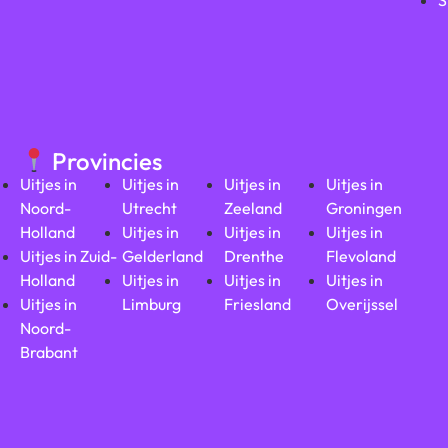
S
Provincies
Uitjes in
Uitjes in
Uitjes in
Uitjes in
Noord-
Utrecht
Zeeland
Groningen
Holland
Uitjes in
Uitjes in
Uitjes in
Uitjes in Zuid-
Gelderland
Drenthe
Flevoland
Holland
Uitjes in
Uitjes in
Uitjes in
Uitjes in
Limburg
Friesland
Overijssel
Noord-
Brabant