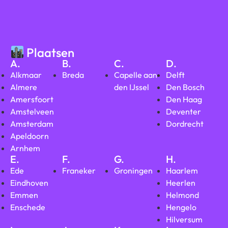
Plaatsen
A.
B.
C.
D.
Alkmaar
Breda
Capelle aan
Delft
Almere
den IJssel
Den Bosch
Amersfoort
Den Haag
Amstelveen
Deventer
Amsterdam
Dordrecht
Apeldoorn
Arnhem
E.
F.
G.
H.
Ede
Franeker
Groningen
Haarlem
Eindhoven
Heerlen
Emmen
Helmond
Enschede
Hengelo
Hilversum