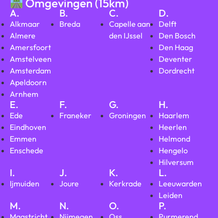
Omgevingen (15km)
A.
B.
C.
D.
Alkmaar
Breda
Capelle aan
Delft
Almere
den IJssel
Den Bosch
Amersfoort
Den Haag
Amstelveen
Deventer
Amsterdam
Dordrecht
Apeldoorn
Arnhem
E.
F.
G.
H.
Ede
Franeker
Groningen
Haarlem
Eindhoven
Heerlen
Emmen
Helmond
Enschede
Hengelo
Hilversum
I.
J.
K.
L.
Ijmuiden
Joure
Kerkrade
Leeuwarden
Leiden
M.
N.
O.
P.
Maastricht
Nijmegen
Oss
Purmerend