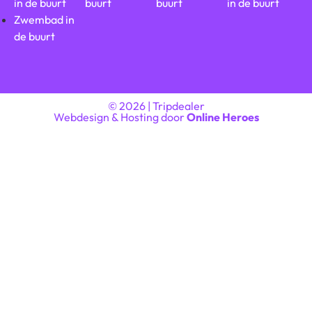
in de buurt
buurt
buurt
in de buurt
Zwembad in
de buurt
© 2026 | Tripdealer
Webdesign & Hosting door
Online Heroes