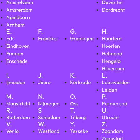
Amstelveen
Deventer
Amsterdam
Dordrecht
Apeldoorn
Arnhem
E.
F.
G.
H.
Ede
Franeker
Groningen
Haarlem
Eindhoven
Heerlen
Emmen
Helmond
Enschede
Hengelo
Hilversum
I.
J.
K.
L.
Ijmuiden
Joure
Kerkrade
Leeuwarden
Leiden
M.
N.
O.
P.
Maastricht
Nijmegen
Oss
Purmerend
R.
S
T.
U.
Rotterdam
Schiedam
Tilburg
Utrecht
V.
W.
Y.
Z.
Venlo
Westland
Yerseke
Zaandam
Zaanstad