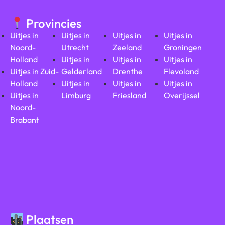
Provincies
Uitjes in
Uitjes in
Uitjes in
Uitjes in
Noord-
Utrecht
Zeeland
Groningen
Holland
Uitjes in
Uitjes in
Uitjes in
Uitjes in Zuid-
Gelderland
Drenthe
Flevoland
Holland
Uitjes in
Uitjes in
Uitjes in
Uitjes in
Limburg
Friesland
Overijssel
Noord-
Brabant
Plaatsen