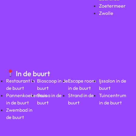
Zoetermeer
Zwolle
In de buurt
Restaurant in
Bioscoop in de
Escape room
Ijssalon in de
de buurt
buurt
in de buurt
buurt
Pannenkoekenhuis
Sauna in de
Strand in de
Tuincentrum
in de buurt
buurt
buurt
in de buurt
Zwembad in
de buurt