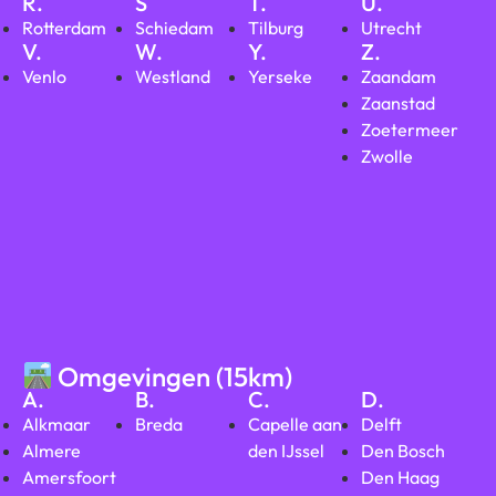
R.
S
T.
U.
Rotterdam
Schiedam
Tilburg
Utrecht
V.
W.
Y.
Z.
Venlo
Westland
Yerseke
Zaandam
Zaanstad
Zoetermeer
Zwolle
Omgevingen (15km)
A.
B.
C.
D.
Alkmaar
Breda
Capelle aan
Delft
Almere
den IJssel
Den Bosch
Amersfoort
Den Haag