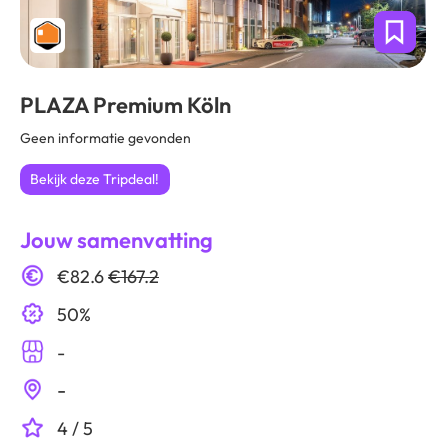
PLAZA Premium Köln
Geen informatie gevonden
Bekijk deze Tripdeal!
Jouw samenvatting
€82.6
€167.2
50%
-
-
4 / 5