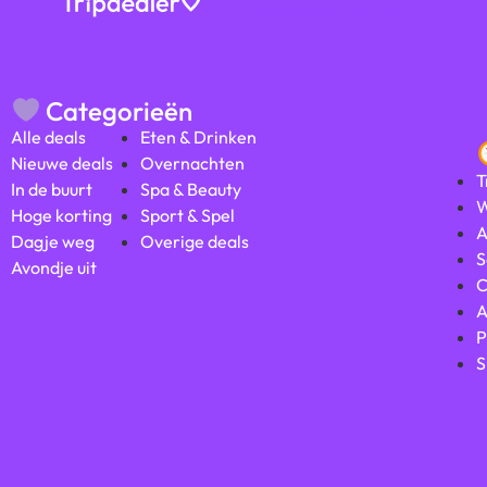
beoordelen ons met
★ ★
Categorieën
Alle deals
Eten & Drinken
Nieuwe deals
Overnachten
T
In de buurt
Spa & Beauty
W
Hoge korting
Sport & Spel
A
Dagje weg
Overige deals
S
Avondje uit
C
A
P
S