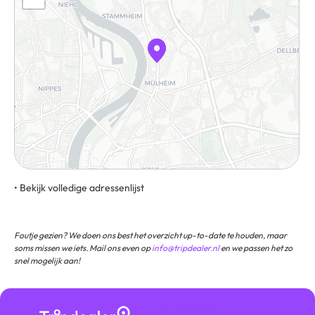
• Bekijk volledige adressenlijst
Clevischer Ring 121, 51063, Keulen, Duitsland
Foutje gezien? We doen ons best het overzicht up-to-date te houden, maar
soms missen we iets. Mail ons even op
info@tripdealer.nl
en we passen het zo
snel mogelijk aan!
Bezoekers
★ ★ ★