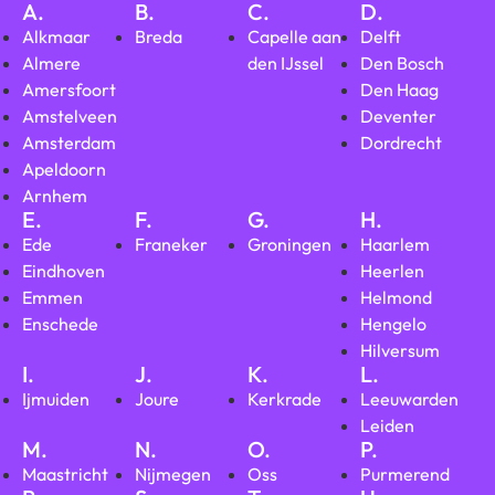
A.
B.
C.
D.
Alkmaar
Breda
Capelle aan
Delft
Almere
den IJssel
Den Bosch
Amersfoort
Den Haag
Amstelveen
Deventer
Amsterdam
Dordrecht
Apeldoorn
Arnhem
E.
F.
G.
H.
Ede
Franeker
Groningen
Haarlem
Eindhoven
Heerlen
Emmen
Helmond
Enschede
Hengelo
Hilversum
I.
J.
K.
L.
Ijmuiden
Joure
Kerkrade
Leeuwarden
Leiden
M.
N.
O.
P.
Maastricht
Nijmegen
Oss
Purmerend