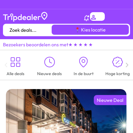
Het
gróótste voordeeluitjes overzicht
van heel
Kies locatie
Bezoekers beoordelen ons met
★ ★ ★ ★ ★
Alle deals
Nieuwe deals
In de buurt
Hoge korting
Nieuwe Deal