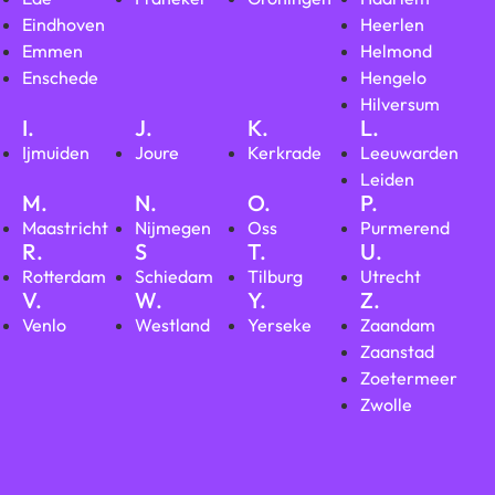
Eindhoven
Heerlen
Emmen
Helmond
Enschede
Hengelo
Hilversum
I.
J.
K.
L.
Ijmuiden
Joure
Kerkrade
Leeuwarden
Leiden
M.
N.
O.
P.
Maastricht
Nijmegen
Oss
Purmerend
R.
S
T.
U.
Rotterdam
Schiedam
Tilburg
Utrecht
V.
W.
Y.
Z.
Venlo
Westland
Yerseke
Zaandam
Zaanstad
Zoetermeer
Zwolle