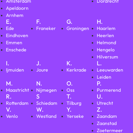
Amsterdam
Dordrecht
Apeldoorn
Arnhem
E.
F.
G.
H.
Ede
Franeker
Groningen
Haarlem
Eindhoven
Heerlen
Emmen
Helmond
Enschede
Hengelo
Hilversum
I.
J.
K.
L.
Ijmuiden
Joure
Kerkrade
Leeuwarden
Leiden
M.
N.
O.
P.
Maastricht
Nijmegen
Oss
Purmerend
R.
S
T.
U.
Rotterdam
Schiedam
Tilburg
Utrecht
V.
W.
Y.
Z.
Venlo
Westland
Yerseke
Zaandam
Zaanstad
Zoetermeer