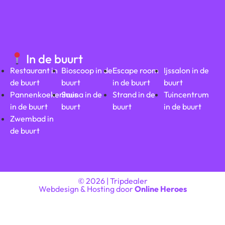
In de buurt
Restaurant in
Bioscoop in de
Escape room
Ijssalon in de
de buurt
buurt
in de buurt
buurt
Pannenkoekenhuis
Sauna in de
Strand in de
Tuincentrum
in de buurt
buurt
buurt
in de buurt
Zwembad in
de buurt
© 2026 | Tripdealer
Webdesign & Hosting door
Online Heroes