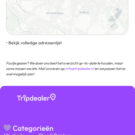
• Bekijk volledige adressenlijst
Obere Kanalstraße 11, 90429, Neurenberg, Duitsland
Foutje gezien? We doen ons best het overzicht up-to-date te houden, maar
soms missen we iets. Mail ons even op
info@tripdealer.nl
en we passen het zo
snel mogelijk aan!
Bezoekers
★ ★ ★
beoordelen ons met
★ ★
Categorieën