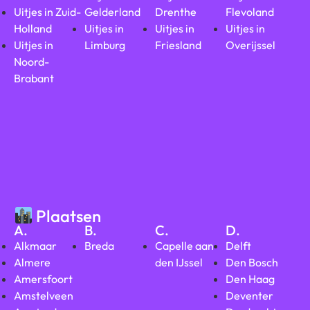
Uitjes in Zuid-
Gelderland
Drenthe
Flevoland
Holland
Uitjes in
Uitjes in
Uitjes in
Uitjes in
Limburg
Friesland
Overijssel
Noord-
Brabant
Plaatsen
A.
B.
C.
D.
Alkmaar
Breda
Capelle aan
Delft
Almere
den IJssel
Den Bosch
Amersfoort
Den Haag
Amstelveen
Deventer