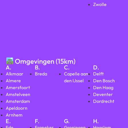
Zwolle
Omgevingen (15km)
A.
B.
C.
D.
Alkmaar
Breda
Capelle aan
Delft
Almere
den IJssel
Den Bosch
Amersfoort
Den Haag
Amstelveen
Deventer
Amsterdam
Dordrecht
Apeldoorn
Arnhem
E.
F.
G.
H.
Ede
Franeker
Groningen
Haarlem