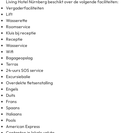
Living Hotel Nürnberg beschikt over de volgende faciliteiten:
Vergaderfaciliteiten
Lift
Wasserette
Roomservice
Kluis bij receptie
Receptie
Wasservice
Wifi
Bagageopslag
Terras
24-uurs SOS service
Excursiebalie
Overdekte fietsenstalling
Engels
Duits
Frans
Spaans
Italiaans
Pools
American Express
Contanten in lokale valuta