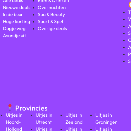
Alle deals
Eten & Drinken
Nieuwe deals
Overnachten
T
In de buurt
Spa & Beauty
W
Hoge korting
Sport & Spel
A
Dagje weg
Overige deals
S
Avondje uit
C
A
P
S
Provincies
Uitjes in
Uitjes in
Uitjes in
Uitjes in
Noord-
Utrecht
Zeeland
Groningen
Holland
Uitjes in
Uitjes in
Uitjes in