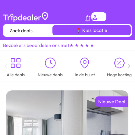
Het
gróótste voordeeluitjes overzicht
van heel
Kies locatie
Bezoekers beoordelen ons met
★ ★ ★ ★ ★
Alle deals
Nieuwe deals
In de buurt
Hoge korting
Nieuwe Deal