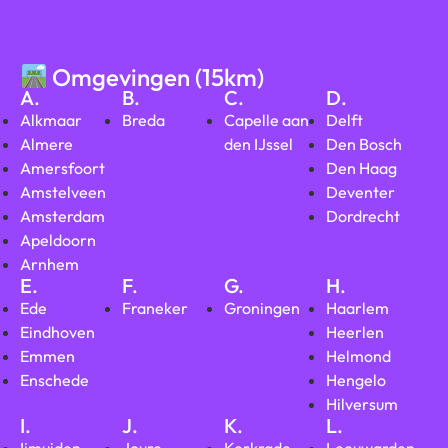
Omgevingen (15km)
A.
B.
C.
D.
Alkmaar
Breda
Capelle aan
Delft
Almere
den IJssel
Den Bosch
Amersfoort
Den Haag
Amstelveen
Deventer
Amsterdam
Dordrecht
Apeldoorn
Arnhem
E.
F.
G.
H.
Ede
Franeker
Groningen
Haarlem
Eindhoven
Heerlen
Emmen
Helmond
Enschede
Hengelo
Hilversum
I.
J.
K.
L.