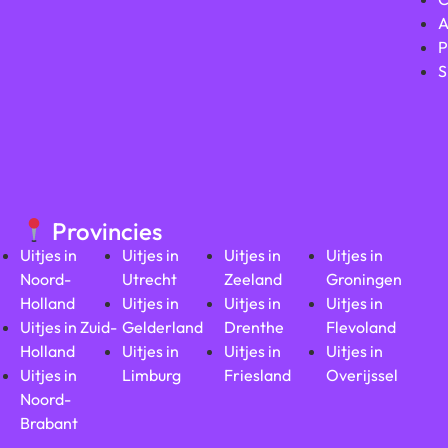
A
P
S
Provincies
Uitjes in
Uitjes in
Uitjes in
Uitjes in
Noord-
Utrecht
Zeeland
Groningen
Holland
Uitjes in
Uitjes in
Uitjes in
Uitjes in Zuid-
Gelderland
Drenthe
Flevoland
Holland
Uitjes in
Uitjes in
Uitjes in
Uitjes in
Limburg
Friesland
Overijssel
Noord-
Brabant