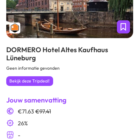
DORMERO Hotel Altes Kaufhaus
Lüneburg
Geen informatie gevonden
Bekijk deze Tripdeal!
Jouw samenvatting
€71.63
€97.41
26%
-