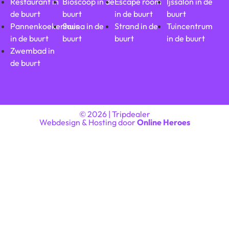
Restaurant in
Bioscoop in de
Escape room
Ijssalon in de
de buurt
buurt
in de buurt
buurt
Pannenkoekenhuis
Sauna in de
Strand in de
Tuincentrum
in de buurt
buurt
buurt
in de buurt
Zwembad in
de buurt
© 2026 | Tripdealer
Webdesign & Hosting door
Online Heroes