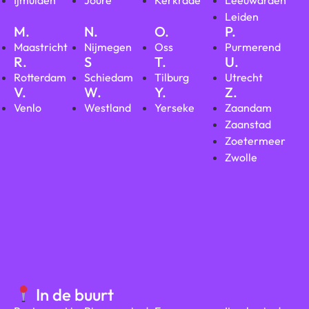
Ijmuiden
Joure
Kerkrade
Leeuwarden
Leiden
M.
N.
O.
P.
Maastricht
Nijmegen
Oss
Purmerend
R.
S
T.
U.
Rotterdam
Schiedam
Tilburg
Utrecht
V.
W.
Y.
Z.
Venlo
Westland
Yerseke
Zaandam
Zaanstad
Zoetermeer
Zwolle
In de buurt