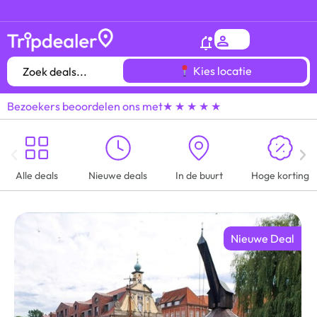
Het
gróótste voordeeluitjes overzicht
van heel
Kies locatie
Bezoekers beoordelen ons met
★ ★ ★ ★ ★
Alle deals
Nieuwe deals
In de buurt
Hoge korting
Nieuwe Deal