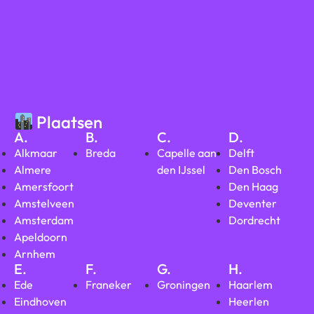
Plaatsen
A.
B.
C.
D.
Alkmaar
Breda
Capelle aan
Delft
Almere
den IJssel
Den Bosch
Amersfoort
Den Haag
Amstelveen
Deventer
Amsterdam
Dordrecht
Apeldoorn
Arnhem
E.
F.
G.
H.
Ede
Franeker
Groningen
Haarlem
Eindhoven
Heerlen