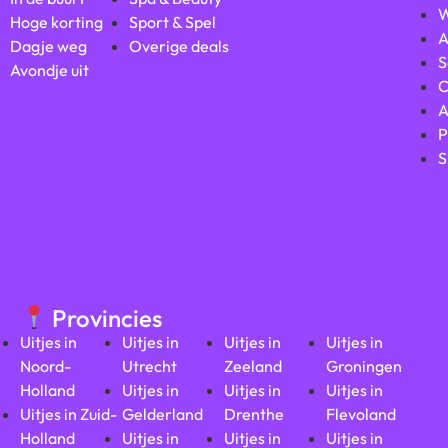
W
Hoge korting
Sport & Spel
A
Dagje weg
Overige deals
S
Avondje uit
C
A
P
S
Provincies
Uitjes in
Uitjes in
Uitjes in
Uitjes in
Noord-
Utrecht
Zeeland
Groningen
Holland
Uitjes in
Uitjes in
Uitjes in
Uitjes in Zuid-
Gelderland
Drenthe
Flevoland
Holland
Uitjes in
Uitjes in
Uitjes in