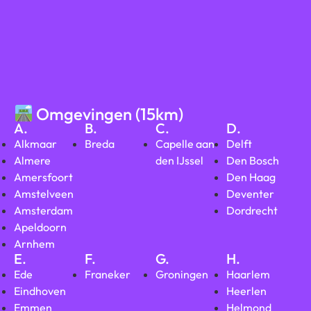
Omgevingen (15km)
A.
B.
C.
D.
Alkmaar
Breda
Capelle aan
Delft
Almere
den IJssel
Den Bosch
Amersfoort
Den Haag
Amstelveen
Deventer
Amsterdam
Dordrecht
Apeldoorn
Arnhem
E.
F.
G.
H.
Ede
Franeker
Groningen
Haarlem
Eindhoven
Heerlen
Emmen
Helmond