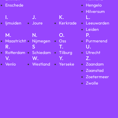
Enschede
Hengelo
Hilversum
I.
J.
K.
L.
Ijmuiden
Joure
Kerkrade
Leeuwarden
Leiden
M.
N.
O.
P.
Maastricht
Nijmegen
Oss
Purmerend
R.
S
T.
U.
Rotterdam
Schiedam
Tilburg
Utrecht
V.
W.
Y.
Z.
Venlo
Westland
Yerseke
Zaandam
Zaanstad
Zoetermeer
Zwolle