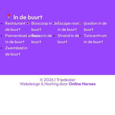
In de buurt
Restaurant in
Bioscoop in de
Escape room
Ijssalon in de
de buurt
buurt
in de buurt
buurt
Pannenkoekenhuis
Sauna in de
Strand in de
Tuincentrum
in de buurt
buurt
buurt
in de buurt
Zwembad in
de buurt
© 2026 | Tripdealer
Webdesign & Hosting door
Online Heroes