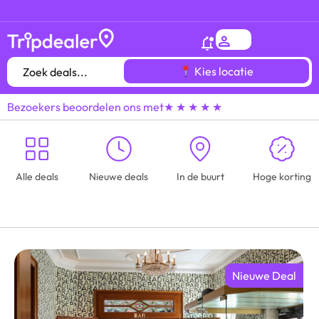
Het
gróótste voordeeluitjes overzicht
van heel
Kies locatie
Bezoekers beoordelen ons met
★ ★ ★ ★ ★
Alle deals
Nieuwe deals
In de buurt
Hoge korting
Nieuwe Deal