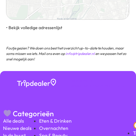
• Bekijk volledige adressenlijst
Theresienhöhe 8, 80339, Munchen, Duitsland
Foutje gezien? We doen ons best het overzicht up-to-date te houden, maar
soms missen we iets. Mail ons even op
info@tripdealer.nl
en we passen het zo
snel mogelijk aan!
Bezoekers
★ ★ ★
beoordelen ons met
★ ★
Categorieën
Alle deals
Eten & Drinken
Nieuwe deals
Overnachten
T
In de buurt
Spa & Beauty