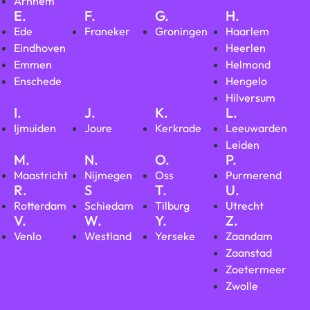
Arnhem
E.
F.
G.
H.
Ede
Franeker
Groningen
Haarlem
Eindhoven
Heerlen
Emmen
Helmond
Enschede
Hengelo
Hilversum
I.
J.
K.
L.
Ijmuiden
Joure
Kerkrade
Leeuwarden
Leiden
M.
N.
O.
P.
Maastricht
Nijmegen
Oss
Purmerend
R.
S
T.
U.
Rotterdam
Schiedam
Tilburg
Utrecht
V.
W.
Y.
Z.
Venlo
Westland
Yerseke
Zaandam
Zaanstad
Zoetermeer
Zwolle