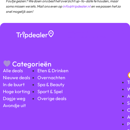
Foutje gezien? We doen ons best het overzicht up-to-date te houden, maar
soms missen we iets. Mail ons even op
info@tripdealer.nl
en we passen het zo
snel mogelijk aan!
Bezoekers
★ ★ ★
beoordelen ons met
★ ★
Categorieën
Alle deals
Eten & Drinken
Nieuwe deals
Overnachten
T
In de buurt
Spa & Beauty
W
Hoge korting
Sport & Spel
A
Dagje weg
Overige deals
S
Avondje uit
C
A
P