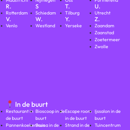
Maastricht
Nijmegen
Oss
Purmerend
R.
S
T.
U.
Rotterdam
Schiedam
Tilburg
Utrecht
V.
W.
Y.
Z.
Venlo
Westland
Yerseke
Zaandam
Zaanstad
Zoetermeer
Zwolle
In de buurt
Restaurant in
Bioscoop in de
Escape room
Ijssalon in de
de buurt
buurt
in de buurt
buurt
Pannenkoekenhuis
Sauna in de
Strand in de
Tuincentrum