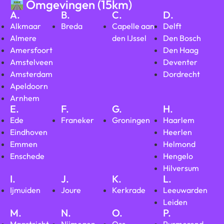
Omgevingen (15km)
A.
B.
C.
D.
Alkmaar
Breda
Capelle aan
Delft
Almere
den IJssel
Den Bosch
Amersfoort
Den Haag
Amstelveen
Deventer
Amsterdam
Dordrecht
Apeldoorn
Arnhem
E.
F.
G.
H.
Ede
Franeker
Groningen
Haarlem
Eindhoven
Heerlen
Emmen
Helmond
Enschede
Hengelo
Hilversum
I.
J.
K.
L.
Ijmuiden
Joure
Kerkrade
Leeuwarden
Leiden
M.
N.
O.
P.