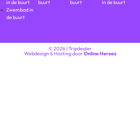
in de buurt
buurt
buurt
in de buurt
Zwembad in
de buurt
© 2026 | Tripdealer
Webdesign & Hosting door
Online Heroes