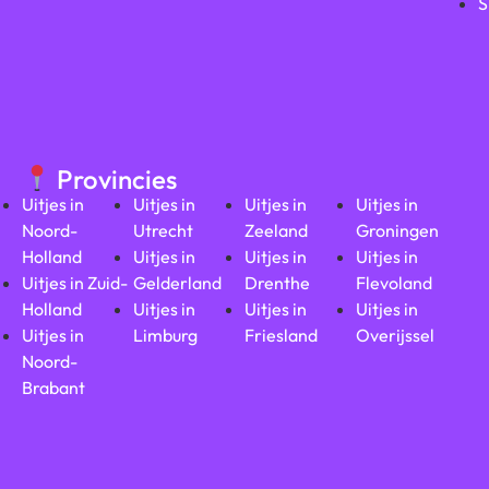
S
Provincies
Uitjes in
Uitjes in
Uitjes in
Uitjes in
Noord-
Utrecht
Zeeland
Groningen
Holland
Uitjes in
Uitjes in
Uitjes in
Uitjes in Zuid-
Gelderland
Drenthe
Flevoland
Holland
Uitjes in
Uitjes in
Uitjes in
Uitjes in
Limburg
Friesland
Overijssel
Noord-
Brabant